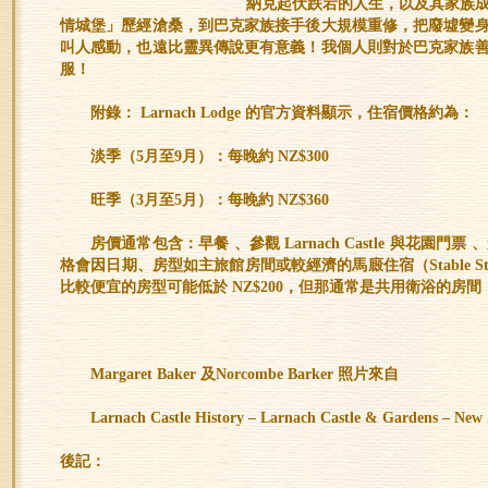
納克起伏跌宕的人生，以及其家族
情城堡」歷經滄桑，到巴克家族接手後大規模重修，把廢墟變
叫人感動，也遠比靈異傳說更有意義！我個人則對於巴克家族
服！
附錄： Larnach Lodge 的官方資料顯示，住宿價格約為：
淡季（5月至9月）：每晚約 NZ$300
旺季（3月至5月）：每晚約 NZ$360
房價通常包含：早餐 、參觀 Larnach Castle 與花園門票
格會因日期、房型如主旅館房間或較經濟的馬廄住宿（Stable 
比較便宜的房型可能低於 NZ$200，但那通常是共用衛浴的房
Margaret Baker
及
Norcombe Barker
照片來自
Larnach Castle History – Larnach Castle & Gardens – New Ze
後記：