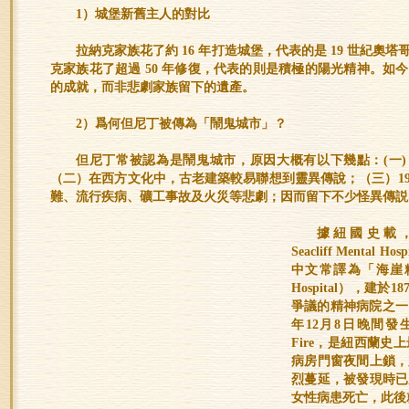
1）城堡新舊主人的對比
拉納克家族花了約 16 年打造城堡，代表的是 19 世紀
克家族花了超過 50 年修復，代表的則是積極的陽光精神。如
的成就，而非悲劇家族留下的遺產。
2）爲何但尼丁被傳為「鬧鬼城市」？
但尼丁常被認為是鬧鬼城市，原因大概有以下幾點：(一) 市
（二）在西方文化中，古老建築較易聯想到靈異傳說；（三）1
難、流行疾病、礦工事故及火災等悲劇；因而留下不少怪異傳説
據紐國史載
Seacliff Mental Ho
中文常譯為「海崖精神病
Hospital），建
爭議的精神病院之一；
年12月8日晚間發生了
Fire，是紐西蘭
病房門窗夜間上鎖，
烈蔓延，被發現時已
女性病患死亡，此後