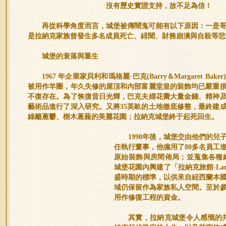
沒有歷史實證支持，故不足為信！
再從科學角度而言，城堡被傳鬧鬼可能有以下原因：一是
是拉納克家族曾發生多名成員死亡、緋聞、財務崩潰與自殺等悲
城堡的衰落與重生
1967 年企業家貝利和瑪格麗·巴克(Barry＆Margaret 
被用作羊圈，年久失修的屋頂和內部富麗堂皇的裝飾均已嚴重
不復存在。為了恢復昔日光輝，巴克夫婦花費大量金錢、精神
藝術品進行了深入研究。又將35英畝的土地徹底修整，最終建
綠籬蔥鬱、樹木蔥蘢的美麗花園；拉納克城堡終于起死回生。
1990年後，城堡交由他們的兒子諾科
任執行董事，他僱用了80多名員工
原始裝飾與房間佈局；並蒐集各種
城堡花園內興建了「拉納克旅館-Larn
盛時期的標準，以供來自紐西蘭本
域仍保留作為家族私人空間。至於
用作修復工程的資金。
其實，拉納克城堡令人感慨的