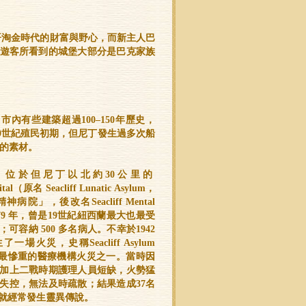
奧塔哥淘金時代的財富與野心，而新主人巴
今遊客所看到的城堡大部分是巴克家族
內有些建築超過100–150年歷史，
9世紀殖民初期，但尼丁發生過多次船
的素材。
，位於但尼丁以北約30公里的
spital（原名 Seacliff Lunatic Asylum，
院」，後改名Seacliff Mental
於1879 年，曾是19世紀紐西蘭最大也最受
可容納 500 多名病人。不幸於1942
一場火災，史稱Seacliff Asylum
史上最慘重的醫療機構火災之一。當時因
加上二戰時期護理人員短缺，火勢猛
失控，無法及時疏散；結果造成37名
就經常發生靈異傳說。