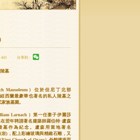
）
443
分享到：
家族陵墓
h Mausoleum）位於但尼丁北部
），是早年紐西蘭最豪華也著名的私人陵墓之
式家族墓園。
liam Larnach ）第一任妻子伊麗莎
他就在翌年聘請著名建築師羅伯特·盧森
設計這座陵墓作為紀念。盧森用當地著名
式石灰岩)，配上彩繪玻璃與精緻石雕，又
t Church of Otago）外貌建造而