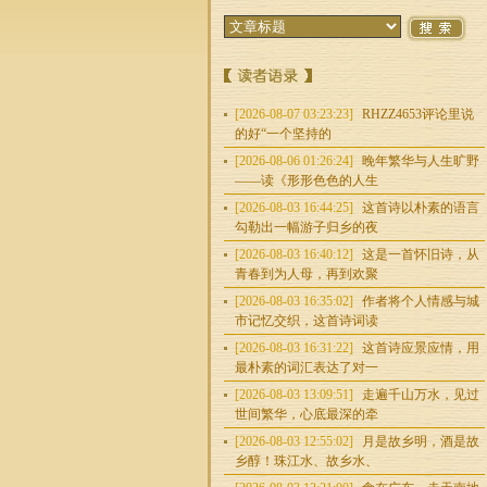
[2026-08-07 03:23:23]
RHZZ4653评论里说
的好“一个坚持的
[2026-08-06 01:26:24]
晚年繁华与人生旷野
——读《形形色色的人生
[2026-08-03 16:44:25]
这首诗以朴素的语言
勾勒出一幅游子归乡的夜
[2026-08-03 16:40:12]
这是一首怀旧诗，从
青春到为人母，再到欢聚
[2026-08-03 16:35:02]
作者将个人情感与城
市记忆交织，这首诗词读
[2026-08-03 16:31:22]
这首诗应景应情，用
最朴素的词汇表达了对一
[2026-08-03 13:09:51]
走遍千山万水，见过
世间繁华，心底最深的牵
[2026-08-03 12:55:02]
月是故乡明，酒是故
乡醇！珠江水、故乡水、