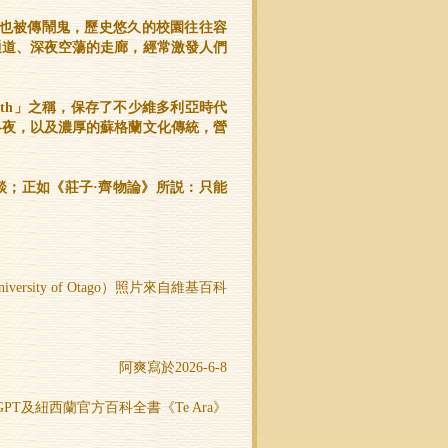
Otago）也被傳鬧鬼，歷史悠久的校園往往容
通道、深夜空蕩的走廊，經常激發人們
 South」之稱，保存了不少維多利亞時代
冬夜，以及濃厚的蘇格蘭文化傳統，營
談；正如《莊子·齊物論》所説：只能
ersity of Otago）照片來自維基百科
阿爽寫於2026-6-8
PT及紐西蘭官方百科全書《Te Ara》