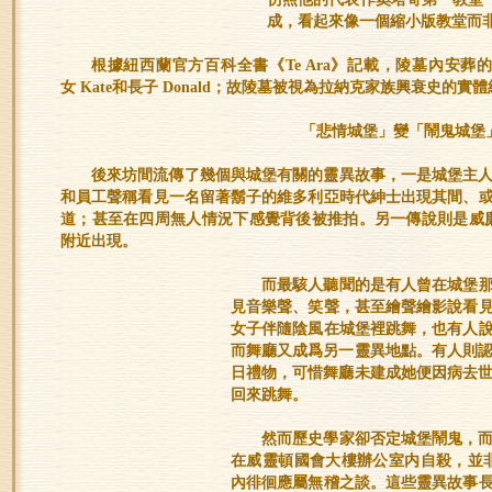
成，看起來像一個縮小版教堂而
根據紐西蘭官方百科全書《Te Ara》記載，陵墓內安葬
女 Kate和長子 Donald；故陵墓被視為拉納克家族興衰史的實
「悲情城堡」變「鬧鬼城堡
後來坊間流傳了幾個與城堡有關的靈異故事，一是城堡主
和員工聲稱看見一名留著鬍子的維多利亞時代紳士出現其間、
道；甚至在四周無人情況下感覺背後被推拍。另一傳說則是威廉首
附近出現。
而最駭人聽聞的是有人曾在城堡那個
見音樂聲、笑聲，甚至繪聲繪影說看
女子伴隨陰風在城堡裡跳舞，也有人
而舞廳又成爲另一靈異地點。有人則認爲
日禮物，可惜舞廳未建成她便因病去世
回來跳舞。
然而歷史學家卻否定城堡鬧鬼，
在威靈頓國會大樓辦公室内自殺，並
內徘徊應屬無稽之談。這些靈異故事