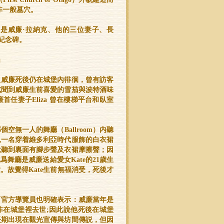
非一般墓穴。
的是威廉·拉納克、他的三位妻子、長
體紀念碑。
」
人威廉死後仍在城堡內徘徊，曾有訪客
或聞到威廉生前喜愛的雪茄與波特酒味
任妻子Eliza 曾在樓梯平台和臥室
空無一人的舞廳（Ballroom）内聽
見一名穿着維多利亞時代服飾的白衣裙
說聽到裏面有腳步聲及衣裙摩擦聲；因
舞廳是威廉送給愛女Kate的21歲生
。故覺得Kate生前無福消受，死後才
而官方導覽員也明確表示：威廉當年是
非在城堡裡去世;因此說他死後在城堡
長期出現在觀光宣傳與坊間傳説，但因