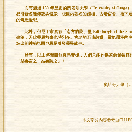
而有超過 150 年歷史的奧塔哥大學（University of 
易引發各種傳說與怪談，校園內著名的鐘樓、古老宿舍、地下
的奇思怪想。
此外，但尼丁市素有「南方的愛丁堡-Edinburgh of the
建築，因此靈異故事也特別多。古老的石造教堂、霧氣瀰漫的
造出的神秘氛圍也最易引發靈異故事。
然而，以上傳聞因無真憑實據，人們只能作爲茶餘飯後怪
「姑妄言之，姑妄聽之」！
奧塔哥大學（Univ
本文部分内容參考自CHAPG