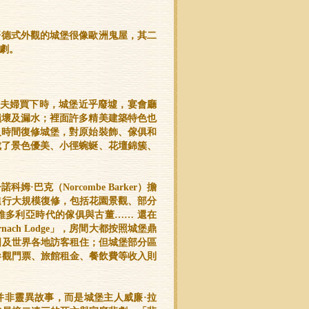
哥德式外觀的城堡很像歐洲鬼屋，其二
劇。
Baker)夫婦買下時，城堡近乎廢墟，宴會廳
損壞及漏水；裡面許多精美建築特色也
及時間復修城堡，對原始裝飾、傢俱和
成了景色優美、小徑蜿蜒、花壇錦簇、
姆·巴克（Norcombe Barker）擔
進行大規模復修，包括花園景觀、部分
維多利亞時代的傢俱與古董…… 還在
ach Lodge」，房間大都按照城堡鼎
國及世界各地訪客租住；但城堡部分區
參觀門票、旅館租金、餐飲費等收入則
并非靈異故事，而是城堡主人威廉·拉