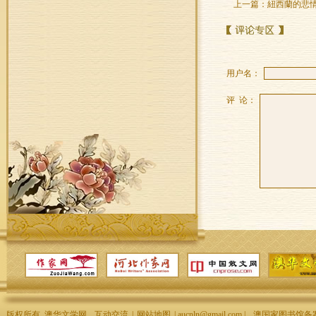
上一篇：
紐西蘭的悲情
用户名：
评 论：
版权所有 澳华文学网
互动交流
|
网站地图
| aucnln@gmail.com |
澳国家图书馆备