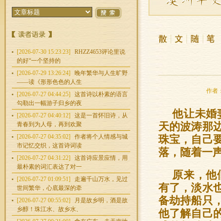
[2026-07-30 15:23:23]
RHZZ4653评论里说
的好“一个坚持的
[2026-07-29 13:26:24]
晚年繁华与人生旷野
——读《形形色色的人生
作者：
[2026-07-27 04:44:25]
这首诗以朴素的语言
勾勒出一幅游子归乡的夜
他让未婚
[2026-07-27 04:40:12]
这是一首怀旧诗，从
青春到为人母，再到欢聚
天的波涛那
[2026-07-27 04:35:02]
作者将个人情感与城
珠宝，自己
市记忆交织，这首诗词读
落，随着一
[2026-07-27 04:31:22]
这首诗应景应情，用
最朴素的词汇表达了对一
原来，他
[2026-07-27 01:09:51]
走遍千山万水，见过
有了，淡水
世间繁华，心底最深的牵
备劫持船只
[2026-07-27 00:55:02]
月是故乡明，酒是故
乡醇！珠江水、故乡水、
他了解自己