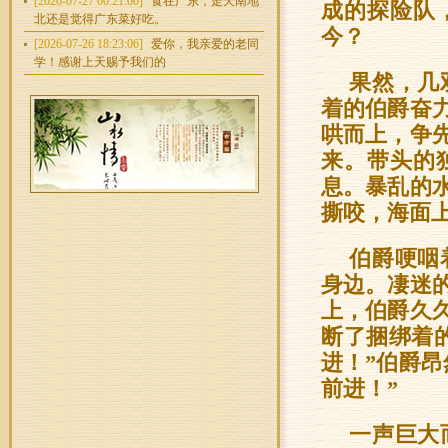
[2026-07-27 00:21:00]
食在广东，走天南地
成的探险队
北还是觉得广东菜好吃。
今？
[2026-07-26 18:23:06]
爱你，我亲爱的老同
学！感谢上天赐予我们的
果然，几
着的伯爵奋
哄而上，争
来。带头的
息。暴乱的
撕咬，海面
伯爵哽咽
身边。凄迷
上，伯爵久
断了捆绑着
进！”伯爵
前进！”
一声巨大