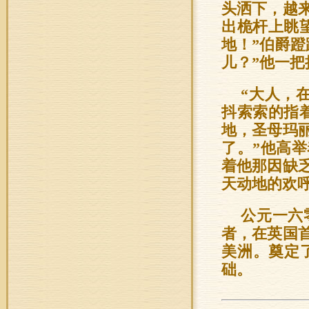
头洒下，越
出桅杆上眺
地！”伯爵
儿？”他一
“大人，
抖索索的指
地，圣母玛
了。”他高
着他那因缺
天动地的欢
公元一六
者，在英国
美洲。奠定
础。