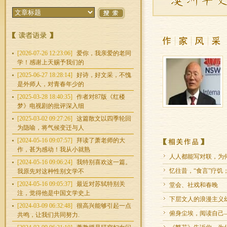
[2026-07-26 12:23:06]
爱你，我亲爱的老同
学！感谢上天赐予我们的
[2025-06-27 18:28:14]
好诗，好文采，不愧
是外师人，对青春年少的
[2025-03-28 18:40:35]
作者对87版《红楼
梦》电视剧的批评深入细
[2025-03-02 09:27:26]
这篇散文以四季轮回
为隐喻，将气候变迁与人
[2024-05-16 09:07:57]
拜读了萧老师的大
作，甚为感动！我从小就熟
人人都能写对联，为
[2024-05-16 09:06:24]
我特别喜欢这一篇。
忆往昔，“食言”疗饥
我原先对这种性别文学不
[2024-05-16 09:05:37]
最近对苏轼特别关
堂会、社戏和春晚
注，觉得他是中国文学史上
下层文人的浪漫主义幻
[2024-03-09 06:32:48]
很高兴能够引起一点
俯身尘埃，阅读自己
共鸣，让我们共同努力.