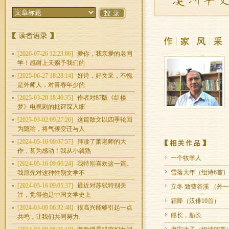
[2026-07-26 12:23:06]
爱你，我亲爱的老同
学！感谢上天赐予我们的
[2025-06-27 18:28:14]
好诗，好文采，不愧
是外师人，对青春年少的
[2025-03-28 18:40:35]
作者对87版《红楼
梦》电视剧的批评深入细
[2025-03-02 09:27:26]
这篇散文以四季轮回
为隐喻，将气候变迁与人
[2024-05-16 09:07:57]
拜读了萧老师的大
作，甚为感动！我从小就熟
一个牧羊人
[2024-05-16 09:06:24]
我特别喜欢这一篇。
雪落大年（组诗6首）
我原先对这种性别文学不
[2024-05-16 09:05:37]
最近对苏轼特别关
立冬 致曹谷溪 （外
注，觉得他是中国文学史上
霜降（汉俳10首）
[2024-03-09 06:32:48]
很高兴能够引起一点
船长，船长
共鸣，让我们共同努力.