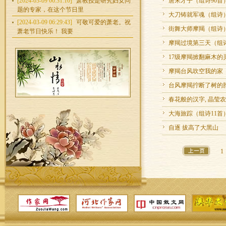
[2024-03-09 06:31:10]
萧教授是研究妇女问
唐宋才子（组诗90首
题的专家，在这个节日里
大刀铸就军魂（组诗
[2024-03-09 06:29:43]
可敬可爱的萧老。祝
街舞大师摩羯（组诗
萧老节日快乐！ 我要
摩羯过境第三天（组
17级摩羯掀翻麻木的
摩羯台风吹空我的家
台风摩羯拧断了树的
春花般的汉字, 晶莹
大海旅踪（组诗11首
自逐 拔高了大黑山
1