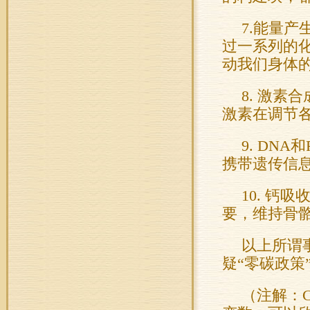
7.能量
过一系列的
动我们身体
8. 激
激素在调节
9. DN
携带遗传信
10. 
要，维持骨
以上所谓
疑“零碳政策
（注解：C