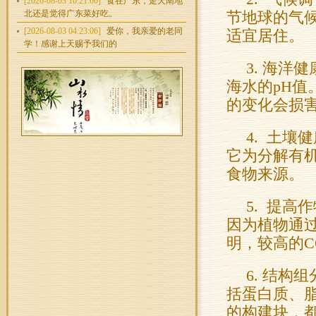
[2026-08-03 10:21:00]
食在广东，走天南地
北还是觉得广东菜好吃。
节地球的气
[2026-08-03 04:23:06]
爱你，我亲爱的老同
适宜居住。
学！感谢上天赐予我们的
3. 海洋
海水的pH值
的变化会损
4. 土
它为分解有
食物来源。
5. 提
因为植物通
明，较高的C
6. 结
括蛋白质、
的构建块，