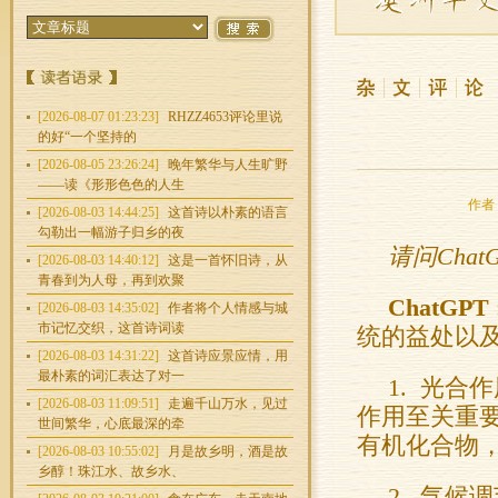
[2026-08-07 01:23:23]
RHZZ4653评论里说
的好“一个坚持的
[2026-08-05 23:26:24]
晚年繁华与人生旷野
——读《形形色色的人生
作者：
[2026-08-03 14:44:25]
这首诗以朴素的语言
勾勒出一幅游子归乡的夜
请问Cha
[2026-08-03 14:40:12]
这是一首怀旧诗，从
青春到为人母，再到欢聚
ChatGPT
[2026-08-03 14:35:02]
作者将个人情感与城
市记忆交织，这首诗词读
统的益处以
[2026-08-03 14:31:22]
这首诗应景应情，用
最朴素的词汇表达了对一
1. 光
[2026-08-03 11:09:51]
走遍千山万水，见过
作用至关重
世间繁华，心底最深的牵
有机化合物
[2026-08-03 10:55:02]
月是故乡明，酒是故
乡醇！珠江水、故乡水、
2. 气