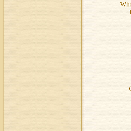
Whe
T