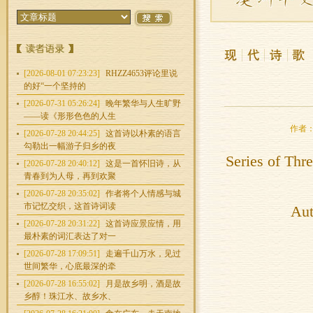
[2026-08-01 07:23:23]
RHZZ4653评论里说
的好“一个坚持的
[2026-07-31 05:26:24]
晚年繁华与人生旷野
——读《形形色色的人生
作者：程
[2026-07-28 20:44:25]
这首诗以朴素的语言
勾勒出一幅游子归乡的夜
Series of Th
[2026-07-28 20:40:12]
这是一首怀旧诗，从
青春到为人母，再到欢聚
[2026-07-28 20:35:02]
作者将个人情感与城
市记忆交织，这首诗词读
Aut
[2026-07-28 20:31:22]
这首诗应景应情，用
最朴素的词汇表达了对一
[2026-07-28 17:09:51]
走遍千山万水，见过
世间繁华，心底最深的牵
[2026-07-28 16:55:02]
月是故乡明，酒是故
乡醇！珠江水、故乡水、