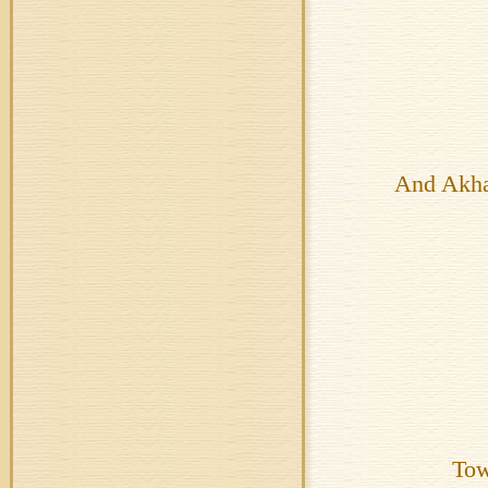
And Akhal
Tow