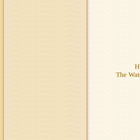
H
The Wate