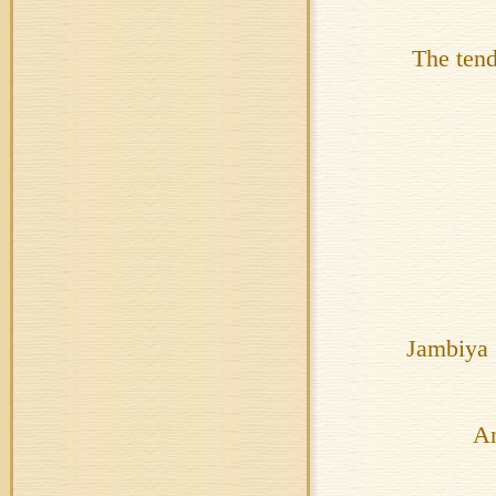
The tend
Jambiya 
An