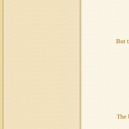
But 
The 