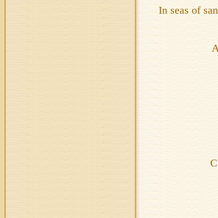
In seas of sa
A
C