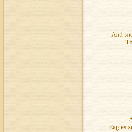
And sno
Th
A
Eagles s