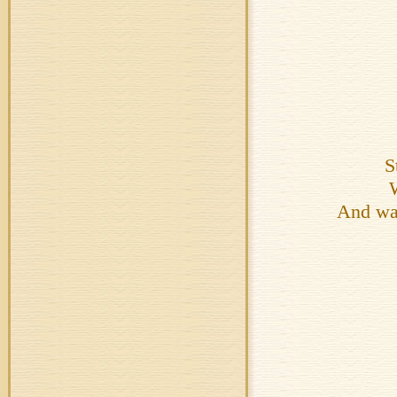
S
And wat