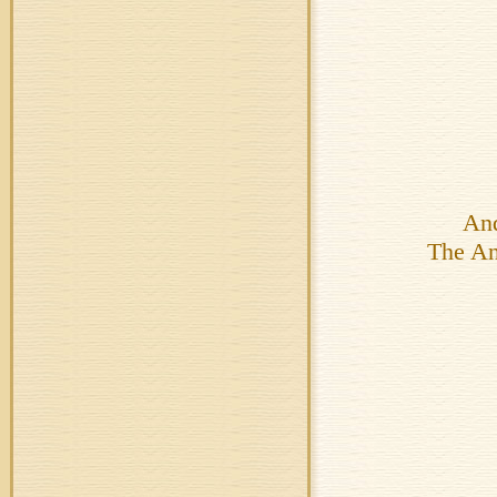
And
The Anc