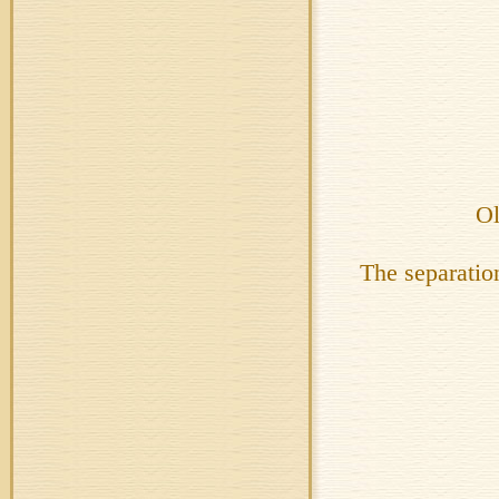
Ol
The separation