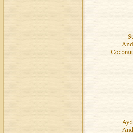
S
And
Coconut 
Ayda
And