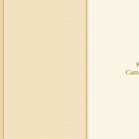
K
Came