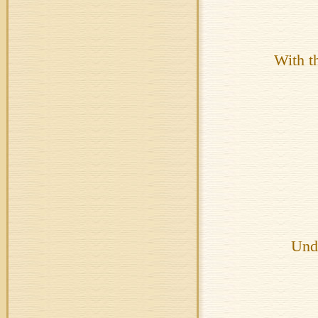
With t
Unde