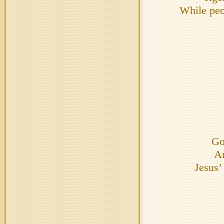
While peo
Go
An
Jesus’