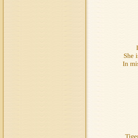
She i
In mi
Tige