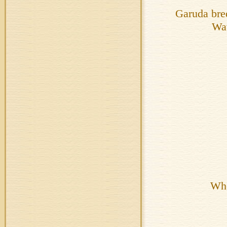
Garuda bre
Wav
Whe