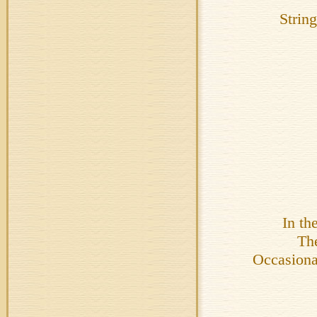
Strin
In th
The
Occasional