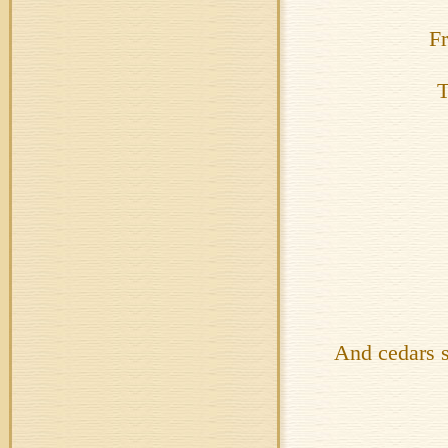
Fr
T
And cedars s