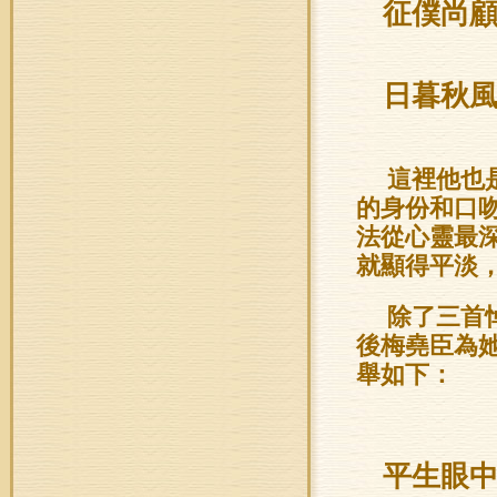
征僕尚
日暮秋
這裡他也
的身份和口
法從心靈最
就顯得平淡
除了三首
後梅堯臣為
舉如下：
平生眼