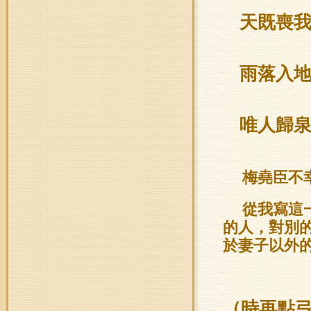
天既喪
雨落入
唯人歸
梅堯臣不
從我寫這
的人，對別
於妻子以外
（
時再點