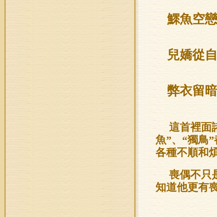
鰥魚空
兒嬌從
弊衣留
這首裡面
魚”、“獨鳥
各種不順和
喪偶不只
知道他更有