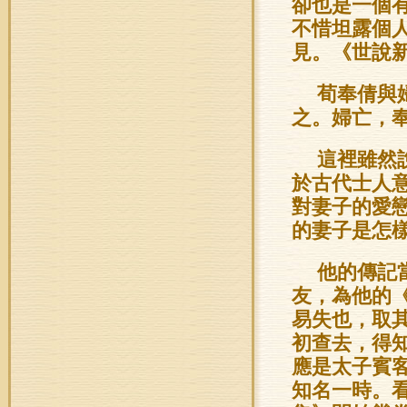
卻也是一個
不惜坦露個
見。《世說
荀奉倩與
之。婦亡，
這裡雖然
於古代士人
對妻子的愛
的妻子是怎
他的傳記
友，為他的
易失也，取其
初查去，得
應是太子賓
知名一時。