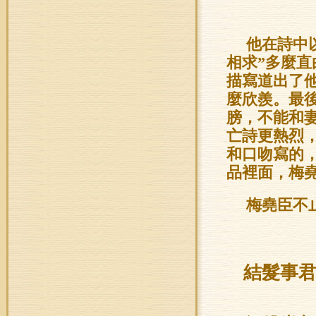
他在詩中
相求”多麼
描寫道出了
麼欣羨。最
膀，不能和
亡詩更熱烈
和口吻寫的
品裡面，梅
梅堯臣不
結髮事