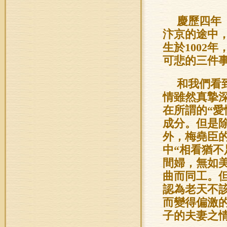
慶歷四年
汴京的途中
生於1002
可悲的三件
和我們看
情雖然真摯
在所謂的“愛情
成分。但是
外，梅堯臣
中“相看猶不
間婦，無如美
曲而同工。
認為老天不
而變得偏激
子的夫妻之