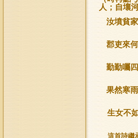
人；自壤
汝墳貧
郡吏來
勤勤囑
果然寒
生女不
這首詩繼