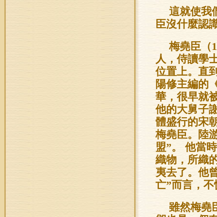
這就使我
臣沒什麼認
梅堯臣（1
人，侍讀學
位置上。直
陽修主編的
華，很早就
他的大舅子
體盛行的宋
梅堯臣。陸
盟”。 他當
織物，所織
夷去了。他曾
亡”而言，
雖然梅堯