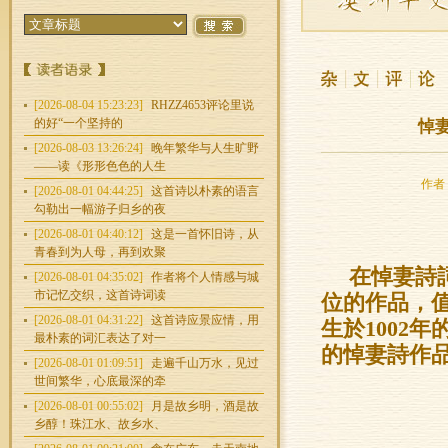
[2026-08-04 15:23:23]
RHZZ4653评论里说
的好“一个坚持的
悼
[2026-08-03 13:26:24]
晚年繁华与人生旷野
——读《形形色色的人生
作者：
[2026-08-01 04:44:25]
这首诗以朴素的语言
勾勒出一幅游子归乡的夜
[2026-08-01 04:40:12]
这是一首怀旧诗，从
青春到为人母，再到欢聚
在悼妻詩
[2026-08-01 04:35:02]
作者将个人情感与城
市记忆交织，这首诗词读
位的作品，
[2026-08-01 04:31:22]
这首诗应景应情，用
生於1002
最朴素的词汇表达了对一
的悼妻詩作
[2026-08-01 01:09:51]
走遍千山万水，见过
世间繁华，心底最深的牵
[2026-08-01 00:55:02]
月是故乡明，酒是故
乡醇！珠江水、故乡水、