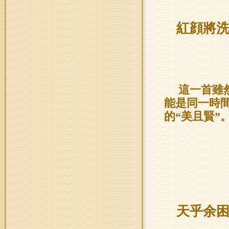
紅顔將
這一首雖
能是同一時
的“美且賢”
天乎余