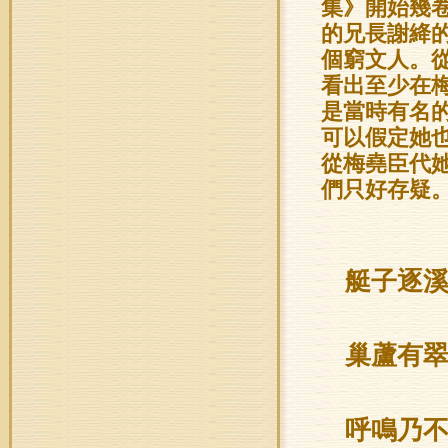
集》開始幾
的兄長謝絳
個窮文人。從
看出至少在
是當時有名
可以假定她
從梅堯臣代
們只好存疑
艇子逐
巢蘆有
呼鳴乃