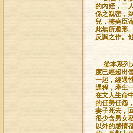
的內姪，二
係之親密，
兒，梅堯臣
此無所遁形
反諷之作。
從本系列
度已經超出
一起，經過
過程，產生
在文人生命
的任勞任怨
妻子死去，
很少含男女
以外的感情