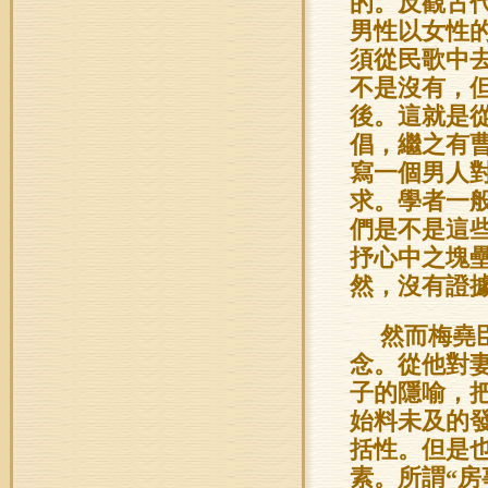
的。反觀古
男性以女性
須從民歌中
不是沒有，
後。這就是
倡，繼之有
寫一個男人
求。學者一
們是不是這
抒心中之
塊
然，沒有證
然而梅堯
念。從他對
子的隱喻，
始料未及的
括性。但是
素。所謂“