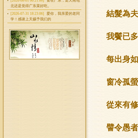
[2026-08-01 00:21:00]
食在广东，走天南地
北还是觉得广东菜好吃。
結髮為
[2026-07-31 18:23:06]
爱你，我亲爱的老同
学！感谢上天赐予我们的
我鬢已
每出身
窗冷孤
從來有
譬令愚