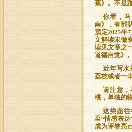
蕉》。不是
你看，马
南》，有部
预定2025
文解读宋徽
读见文章之一
道德自觉》
近年写水
荔枝或者一
请注意，
桃，单独的
这类题往
至“情感表达
成为评卷亮