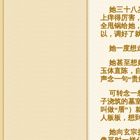
她三十八
上痒得厉害
全甩锅给她
以，调好了
她一度想
她甚至想
玉体直陈，
声念一句“贵
可转念一
子浇筑的墓
叫做“厝”
人板板，想
她向玄宗