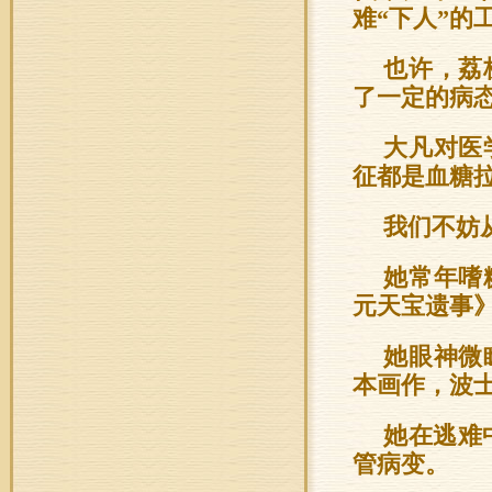
难“下人”的
也许，荔
了一定的病
大凡对医
征都是血糖
我们不妨
她常年嗜
元天宝遗事
她眼神微
本画作，波
她在逃难
管病变。