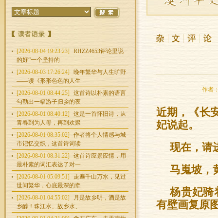
[2026-08-04 19:23:23]
RHZZ4653评论里说
的好“一个坚持的
[2026-08-03 17:26:24]
晚年繁华与人生旷野
——读《形形色色的人生
作者：史
[2026-08-01 08:44:25]
这首诗以朴素的语言
勾勒出一幅游子归乡的夜
近期，《长
[2026-08-01 08:40:12]
这是一首怀旧诗，从
青春到为人母，再到欢聚
妃说起。
[2026-08-01 08:35:02]
作者将个人情感与城
市记忆交织，这首诗词读
现在，请
[2026-08-01 08:31:22]
这首诗应景应情，用
最朴素的词汇表达了对一
马嵬坡，
[2026-08-01 05:09:51]
走遍千山万水，见过
世间繁华，心底最深的牵
杨贵妃骑
[2026-08-01 04:55:02]
月是故乡明，酒是故
有壁画复原
乡醇！珠江水、故乡水、