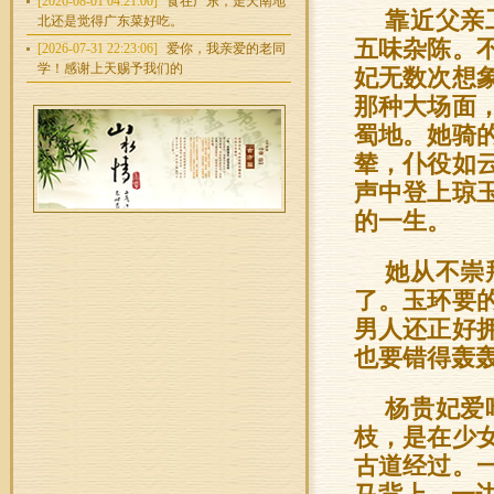
[2026-08-01 04:21:00]
食在广东，走天南地
靠近父亲
北还是觉得广东菜好吃。
五味杂陈。
[2026-07-31 22:23:06]
爱你，我亲爱的老同
学！感谢上天赐予我们的
妃无数次想
那种大场面
蜀地。她骑
辇，仆役如
声中登上琼
的一生。
她从不崇
了。玉环要
男人还正好
也要错得轰
杨贵妃爱
枝，是在少
古道经过。