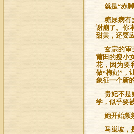
就是“赤
糖尿病有
谢崩了。你
甜美，还要
玄宗的审
莆田的瘦小
花，因为要
做“梅妃”
象征一个新
贵妃不是
学，似乎要
她开始频
马嵬坡，