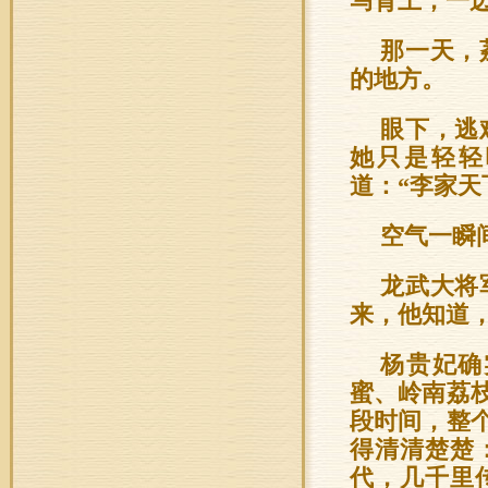
马背上，一
那一天，
的地方。
眼下，逃
她只是轻轻
道：“李家
空气一瞬
龙武大将
来，他知道，
杨贵妃确
蜜、岭南荔
段时间，整
得清清楚楚
代，几千里