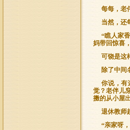
每每，老
当然，还
“瞧人家
妈带回惊喜
可饶是这
除了中间
你说，有
觉？老伴儿
擞的从小屋
退休教师
“亲家呀