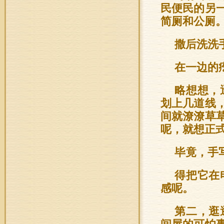
民便民的另
简厕和公厕
撒后洗洗
在一边的
略想想，
划上几道线
间就潦潦草
呢，就想正
毕竟，手
得把它在
感呢。
第二，逛