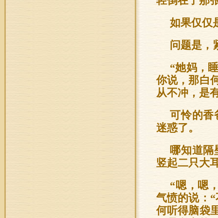
轻倒在了那
如果仅仅
问题是，
“她妈，睡
你说，那白
从不冲，是
可怜的香
迷惑了。
哪知道隔
竖起二只大
“嗯，嗯
气愤的说：
何听得脑袋