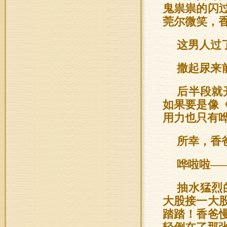
鬼祟祟的闪
莞尔微笑，
这男人过
撒起尿来
后半段就
如果要是像
用力也只有
所幸，香
哗啦啦—
抽水猛烈
大股接一大
踏踏！香爸