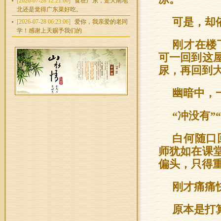
[2026-07-28 12:21:00]
食在广东，走天南地
北还是觉得广东菜好吃。
可是，却
[2026-07-28 06:23:06]
爱你，我亲爱的老同
学！感谢上天赐予我们的
刚才在楼
可一回到这
尿，再回到
幽暗中，
“冲没有”
白何随口
师犹如在课
偏头，只得
刚才痛痛
原本是打