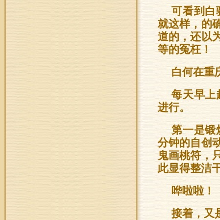
可看到白
就这样，的
道的，还以
等的冤枉！
白何在重
每天早上
进行。
第一是锻
分钟的自创
鬼画桃符，
此显得整洁
哗啦啦！
接着，又