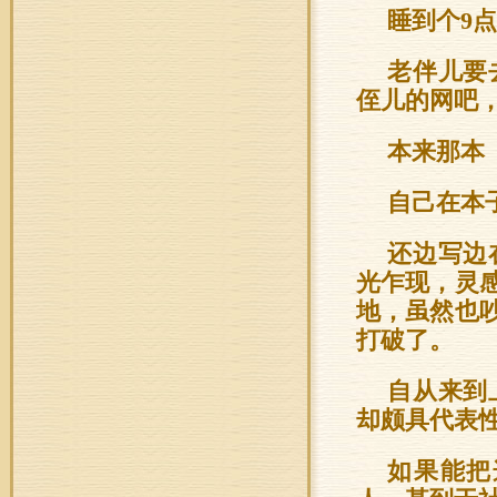
睡到个9
老伴儿要
侄儿的网吧
本来那本
自己在本
还边写边
光乍现，灵
地，虽然也
打破了。
自从来到
却颇具代表
如果能把