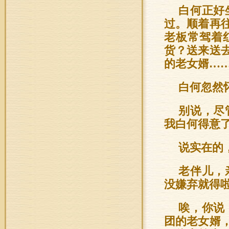
白何正好
过。顺着再
老板常驾着
货？送来送
的老女婿…
白何忽然
别说，尽
我白何得意
说实在的
老伴儿，
没嫌弃就得
唉，你说
团的老女婿