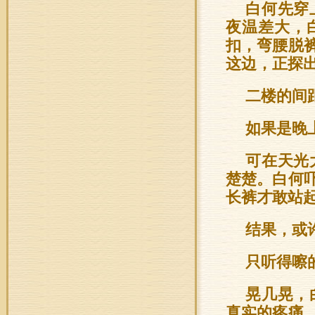
白何先穿
夜温差大，
扣，弯腰脱
这边，正探
二楼的间
如果是晚
可在天光
楚楚。白何
长裤才敢站
结果，或
只听得嚓
晃几晃，
真实的疼痛