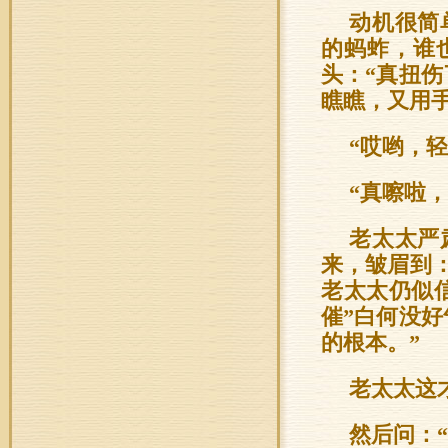
动机很简
的蚂蚱，谁
头：“真扭
瞧瞧，又用
“哎哟，轻
“真嚓啦，
老太太严
来，皱眉到
老太太仍似
催”白何没
的根本。”
老太太这
然后问：