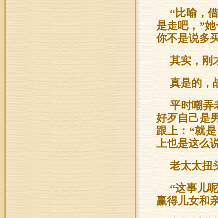
“比喻，
是走吧，”
你不是说多
其实，刚
真是的，
平时嘲弄
好歹自己是
跟上：“就
上也是这么说
老太太扭
“这事儿
赢得儿女和