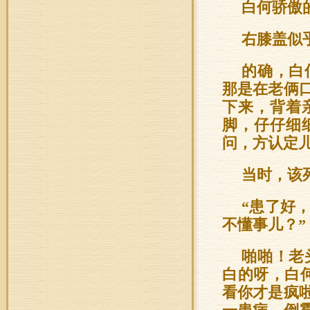
白何骄傲
右膝盖似
的确，白
那是在老俩
下来，背着
脚，仔仔细
问，方认定
当时，该
“患了好
不懂事儿？”
啪啪！老
白的呀，白
看你才是疯