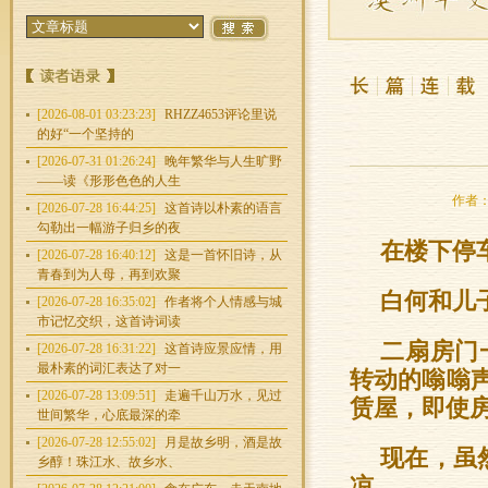
[2026-08-01 03:23:23]
RHZZ4653评论里说
的好“一个坚持的
[2026-07-31 01:26:24]
晚年繁华与人生旷野
——读《形形色色的人生
作者：谢
[2026-07-28 16:44:25]
这首诗以朴素的语言
勾勒出一幅游子归乡的夜
在楼下停
[2026-07-28 16:40:12]
这是一首怀旧诗，从
青春到为人母，再到欢聚
白何和儿
[2026-07-28 16:35:02]
作者将个人情感与城
市记忆交织，这首诗词读
二扇房门
[2026-07-28 16:31:22]
这首诗应景应情，用
最朴素的词汇表达了对一
转动的嗡嗡
[2026-07-28 13:09:51]
走遍千山万水，见过
赁屋，即使
世间繁华，心底最深的牵
[2026-07-28 12:55:02]
月是故乡明，酒是故
现在，虽
乡醇！珠江水、故乡水、
凉。