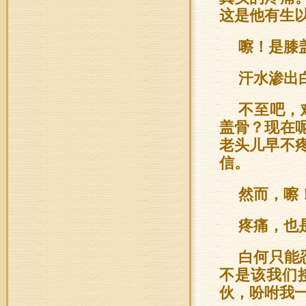
这是他有生
嚓！是膝
汗水渗出
不至吧，
盖骨？现在
老头儿早不
信。
然而，嚓
疼痛，也
白何只能
不是该我们
伙，吩咐我一