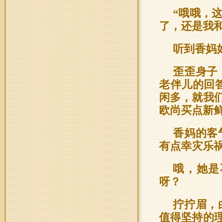
“哦哦，
了，还是我
听到香妈
歪歪身子
老伴儿的回
闲多，就我
欧尚买点新鲜
香妈的客
有点幸灾乐
哦，她是
呀？
拧拧眉，
值得坚持的