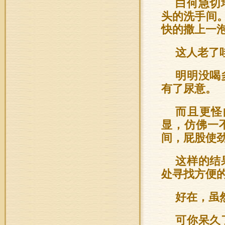
白何急切
头的洗手间
快的撒上一
这人老了
明明没喝
有了尿意。
而且更怪
显，仿佛一
间，屁股使
这样的结
处寻找方便
好在，虽
可你呆久