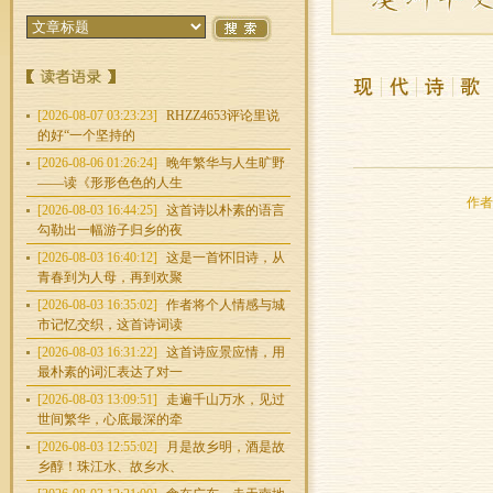
[2026-08-07 03:23:23]
RHZZ4653评论里说
的好“一个坚持的
[2026-08-06 01:26:24]
晚年繁华与人生旷野
——读《形形色色的人生
作者：
[2026-08-03 16:44:25]
这首诗以朴素的语言
勾勒出一幅游子归乡的夜
[2026-08-03 16:40:12]
这是一首怀旧诗，从
青春到为人母，再到欢聚
[2026-08-03 16:35:02]
作者将个人情感与城
市记忆交织，这首诗词读
[2026-08-03 16:31:22]
这首诗应景应情，用
最朴素的词汇表达了对一
[2026-08-03 13:09:51]
走遍千山万水，见过
世间繁华，心底最深的牵
[2026-08-03 12:55:02]
月是故乡明，酒是故
乡醇！珠江水、故乡水、