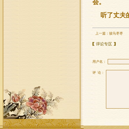
会。
听了丈夫
上一篇：
骏马枣枣
用户名：
评 论：