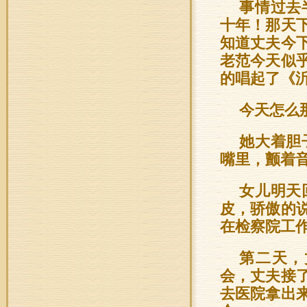
事情过去
十年！那天
知道丈夫今
老范今天似
的唱起了《
今天怎么
她大着胆
嘴里，颤着
女儿明天
皮，骄傲的
在检察院工
第二天，
会，丈夫接
去医院拿出