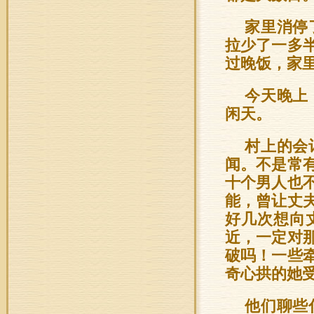
家里消停
拉少了一多
过晚饭，家
今天晚上
闲天。
村上的会
闻。不是常
十个男人也
能，曾让丈
好几次想向
近，一定对
破吗！一些
奇心拱的她
他们聊些