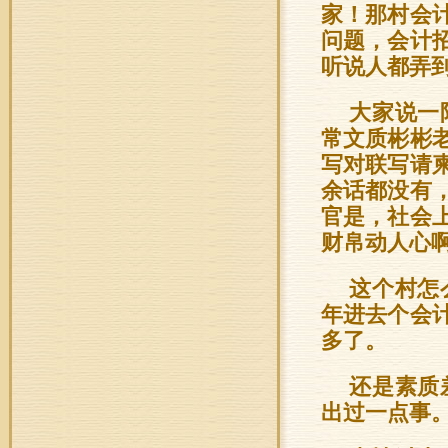
家！那村会
问题，会计
听说人都弄
大家说一
常文质彬彬
写对联写请
余话都没有
官是，社会
财帛动人心
这个村怎
年进去个会
多了。
还是素质
出过一点事