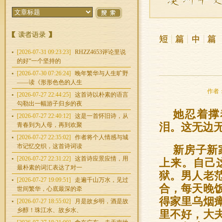
[2026-07-31 09:23:23]
RHZZ4653评论里说
的好“一个坚持的
[2026-07-30 07:26:24]
晚年繁华与人生旷野
——读《形形色色的人生
作者：
[2026-07-27 22:44:25]
这首诗以朴素的语言
勾勒出一幅游子归乡的夜
她忍着撑
[2026-07-27 22:40:12]
这是一首怀旧诗，从
青春到为人母，再到欢聚
泪。这无边
[2026-07-27 22:35:02]
作者将个人情感与城
市记忆交织，这首诗词读
新房子新
[2026-07-27 22:31:22]
这首诗应景应情，用
上来。自己
最朴素的词汇表达了对一
狱。男人老
[2026-07-27 19:09:51]
走遍千山万水，见过
合，每天晚
世间繁华，心底最深的牵
得家里乌烟
[2026-07-27 18:55:02]
月是故乡明，酒是故
乡醇！珠江水、故乡水、
里不好，大