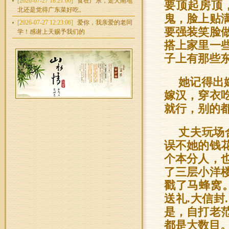
[2026-07-27 18:21:00]
食在广东，走天南地
要顶起房顶
北还是觉得广东菜好吃。
鬼，脸上贴
[2026-07-27 12:23:06]
爱你，我亲爱的老同
要强装笑脸
学！感谢上天赐予我们的
搭上家里一
子上有那些
她记得出
嫁汉，穿衣
就行，别的都
丈夫玩场
误不她的钱
个本分人，
了三层小洋
戳了马蜂窝
送礼.大信
是，自打老
都是大数目