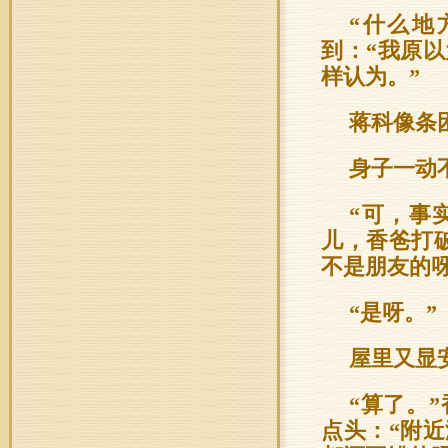
“什么地
到：“我原
样认为。”
蒋科像条
身子一动
“可，事
儿，香爸打
不是朋友的呀
“是呀。”
屋里又显
“算了。
点头：“附