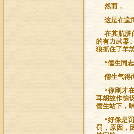
然而，
这是在堂
在其肮脏
的有力武器
狼抓住了羊
“儒生同
儒生气得
“你刚才
耳胡故作惊
儒生站下，
“好像是
罚，原因，