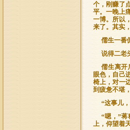
个，刚赚了
平。一晚上
一博。所以
来了。其实
儒生一番
说得二老
儒生离开
眼色，自己
椅上，对一
到疲惫不堪
“这事儿
“嗯，”
上，仰望着