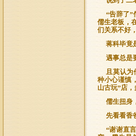
说到了二
“告辞了
儒生老板，在
们关系不好
蒋科毕竟
遇事总是
且莫认为
种小心谨慎
山古玩”店
儒生扭身
先看看香
“谢谢直