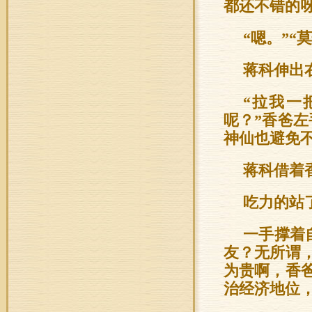
都还不错的呀
“嗯。”“
蒋科伸出
“拉我一
呢？”香爸
神仙也避免
蒋科借着
吃力的站
一手撑着
友？无所谓
为贵啊，香
治经济地位