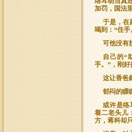
络耳胡当真
加罚，国法
于是，在
喝到：“住手
可他没有
自己的“
手。”，刚好
这让香爸
郁闷的瞟
或许是络
着二老头儿
方，蒋科却