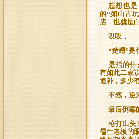
想想也是
的“如山古
店，也就是白
哎哎，
“楚翘”
是指的什
有如此二家
追补，多少
不然，逆
最后倒霉
枪打出头
儒生老板的