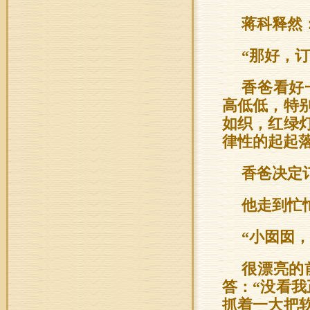
蒋科释然
“那好，订
香爸看好
高低低，特
如织，红绿
律性的起起
香爸决定
他走到忙
“小囡囡
很漂亮的
答：“没看
抓着一大把