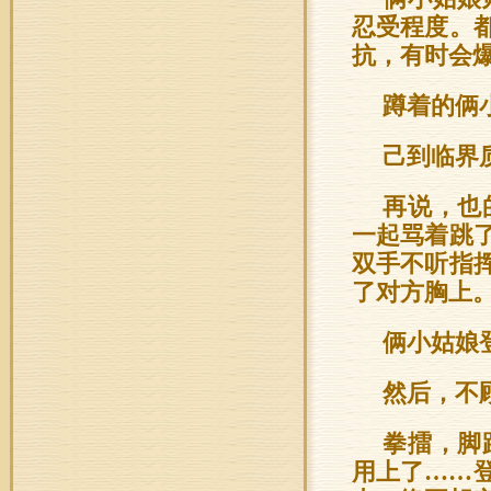
忍受程度。
抗，有时会
蹲着的俩
己到临界
再说，也
一起骂着跳
双手不听指
了对方胸上
俩小姑娘
然后，不
拳擂，脚
用上了……