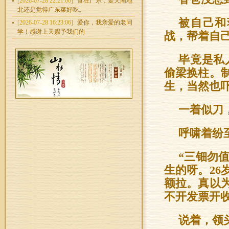
[2026-07-28 22:21:00]
食在广东，走天南地
北还是觉得广东菜好吃。
被自己和
[2026-07-28 16:23:06]
爱你，我亲爱的老同
学！感谢上天赐予我们的
战，帮着自
毕竟是私
偷梁换柱。
生，当然也
一着似刀
呼啸着纷
“三钿勿
生的呀。2
额拉。真以
不开发票开
说着，领