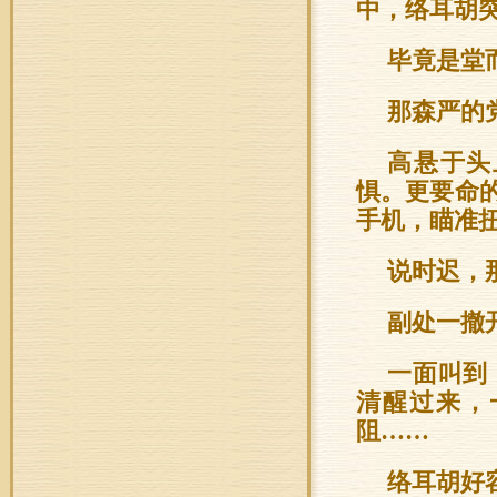
中，络耳胡
毕竟是堂
那森严的
高悬于头
惧。更要命
手机，瞄准
说时迟，
副处一撤
一面叫到
清醒过来，
阻……
络耳胡好