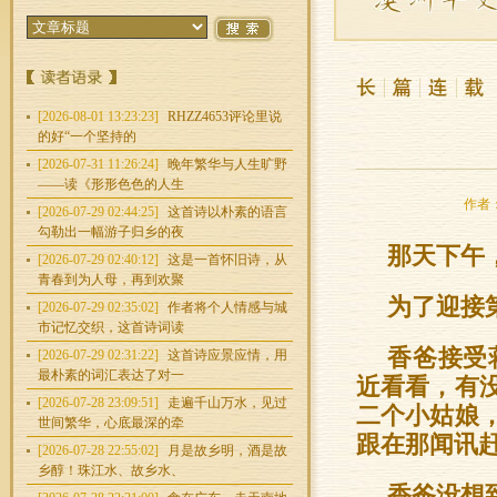
[2026-08-01 13:23:23]
RHZZ4653评论里说
的好“一个坚持的
[2026-07-31 11:26:24]
晚年繁华与人生旷野
——读《形形色色的人生
作者：
[2026-07-29 02:44:25]
这首诗以朴素的语言
勾勒出一幅游子归乡的夜
那天下午
[2026-07-29 02:40:12]
这是一首怀旧诗，从
青春到为人母，再到欢聚
为了迎接
[2026-07-29 02:35:02]
作者将个人情感与城
市记忆交织，这首诗词读
香爸接受
[2026-07-29 02:31:22]
这首诗应景应情，用
最朴素的词汇表达了对一
近看看，有
[2026-07-28 23:09:51]
走遍千山万水，见过
二个小姑娘
世间繁华，心底最深的牵
跟在那闻讯赶
[2026-07-28 22:55:02]
月是故乡明，酒是故
乡醇！珠江水、故乡水、
香爸没想