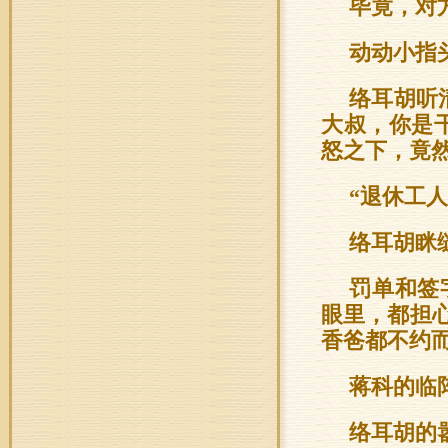
毕竟，对
动动小指
络耳胡听
大叔，你是
怒之下，竟然
“退休工人
络耳胡眯
罚单和签
眼里，都担心
香爸都不约
蒋科的临
络耳胡的