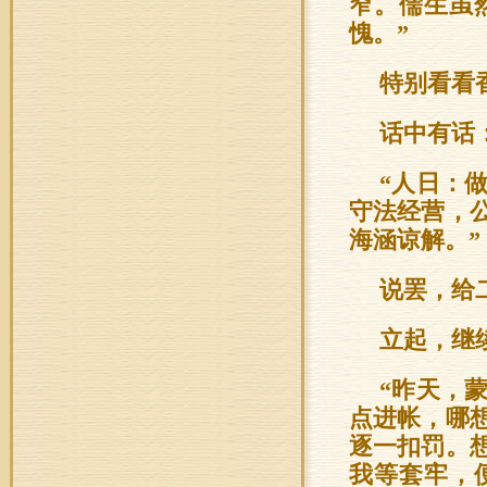
窄。儒生虽
愧。”
特别看看
话中有话
“人日：
守法经营，
海涵谅解。”
说罢，给
立起，继
“昨天，
点进帐，哪
逐一扣罚。
我等套牢，