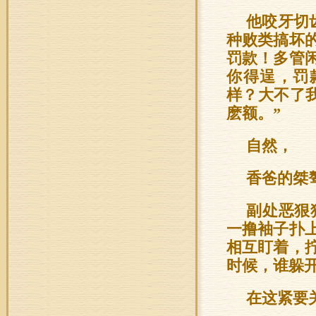
他咬牙切
种败类搞坏
罚款！多管
你得逞，罚
样？大不了
麽额。”
自然，
香爸的桀
副处恶狠
一撸袖子扑
相互盯着，
时候，谁躲
在这紧要