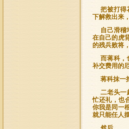
把被打得
下解救出来
自己滑稽
在自己的虎
的残兵败将
而蒋科，
补交费用的
蒋科抹一
二老头一
忙还礼，也
你我是同一
就只能任人摆
然后