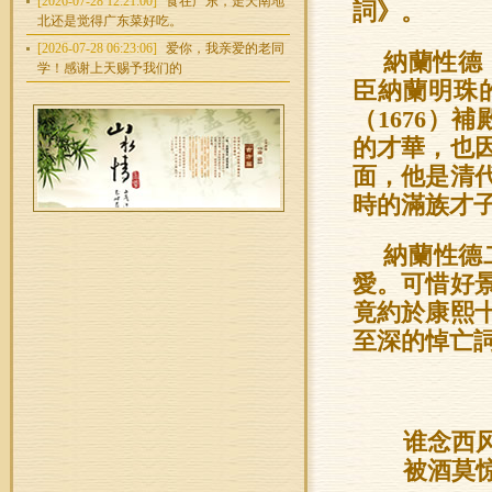
[2026-07-28 12:21:00]
食在广东，走天南地
詞》。
北还是觉得广东菜好吃。
[2026-07-28 06:23:06]
爱你，我亲爱的老同
納蘭性德（
学！感谢上天赐予我们的
臣納蘭明珠
（1676）
的才華，也
面，他是清
時的滿族才
納蘭性德
愛。可惜好
竟約於康熙十
至深的悼亡
谁念西
被酒莫