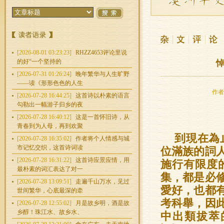
[2026-08-01 03:23:23]
RHZZ4653评论里说
的好“一个坚持的
悼
[2026-07-31 01:26:24]
晚年繁华与人生旷野
——读《形形色色的人生
作者：
[2026-07-28 16:44:25]
这首诗以朴素的语言
勾勒出一幅游子归乡的夜
[2026-07-28 16:40:12]
这是一首怀旧诗，从
青春到为人母，再到欢聚
到現在為
[2026-07-28 16:35:02]
作者将个人情感与城
市记忆交织，这首诗词读
位滿族的詞
[2026-07-28 16:31:22]
这首诗应景应情，用
施行有限度
最朴素的词汇表达了对一
集，都是必
[2026-07-28 13:09:51]
走遍千山万水，见过
愛好，也都
世间繁华，心底最深的牵
考科舉，因
[2026-07-28 12:55:02]
月是故乡明，酒是故
乡醇！珠江水、故乡水、
中出類拔萃