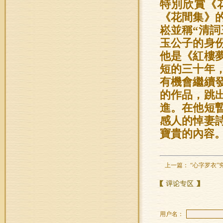
特別欣賞《
《花間集》
崧並稱“清
玉公子的身
他是《紅樓
短的三十年
有機會繼續
的作品，跳
進。在他短
感人的悼妻
寶貴的內容
上一篇：
“心字罗衣”
用户名：