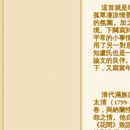
這首就是
孤單凄凉情
的氛圍。加
境。下闋寫
平常的小事
用了另一對
知盧氏也是
論文的良伴
下，又寫當
清代滿族
太清（179
卷，與納蘭
怨之情。他
《花間》致