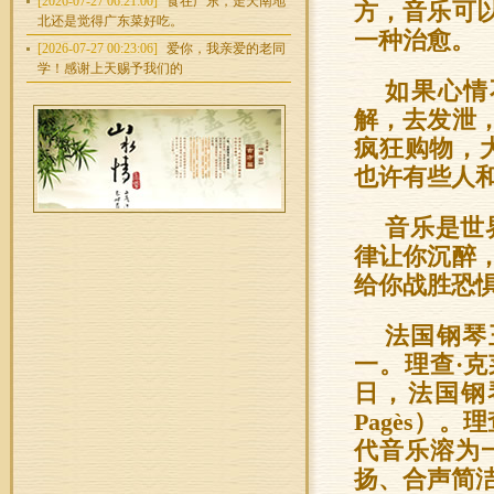
[2026-07-27 06:21:00]
食在广东，走天南地
方，音乐可
北还是觉得广东菜好吃。
一种治愈。
[2026-07-27 00:23:06]
爱你，我亲爱的老同
学！感谢上天赐予我们的
如果心情
解，去发泄
疯狂购物，
也许有些人
音乐是世
律让你沉醉
给你战胜恐
法国钢琴
一。理查·克莱德
日，法国钢琴
Pagès）
代音乐溶为
扬、合声简