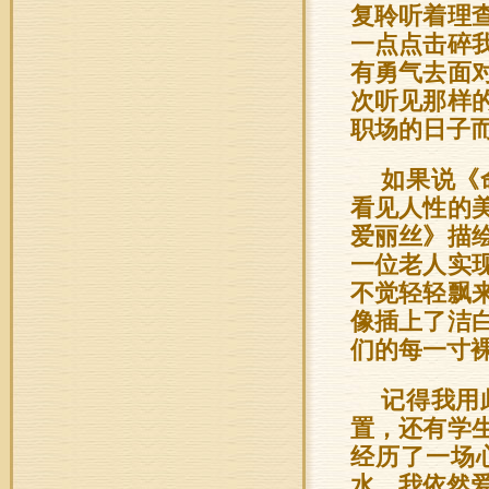
复聆听着理
一点点击碎
有勇气去面
次听见那样
职场的日子
如果说《
看见人性的
爱丽丝》描
一位老人实
不觉轻轻飘
像插上了洁
们的每一寸
记得我用
置，还有学
经历了一场
水，我依然