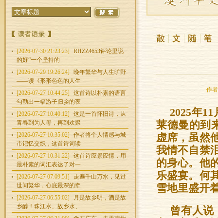
[2026-07-30 21:23:23]
RHZZ4653评论里说
的好“一个坚持的
[2026-07-29 19:26:24]
晚年繁华与人生旷野
——读《形形色色的人生
作者：
[2026-07-27 10:44:25]
这首诗以朴素的语言
勾勒出一幅游子归乡的夜
2025年
[2026-07-27 10:40:12]
这是一首怀旧诗，从
青春到为人母，再到欢聚
莱德曼的到
[2026-07-27 10:35:02]
作者将个人情感与城
虚席，虽然
市记忆交织，这首诗词读
我情不自禁
[2026-07-27 10:31:22]
这首诗应景应情，用
的身心。他
最朴素的词汇表达了对一
乐盛宴。何
[2026-07-27 07:09:51]
走遍千山万水，见过
世间繁华，心底最深的牵
雪地里盛开
[2026-07-27 06:55:02]
月是故乡明，酒是故
乡醇！珠江水、故乡水、
曾有人说