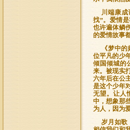
川端康成
找”。爱情
也许遍体鳞
的爱情故事
《梦中的
位平凡的少
倾国倾城的
来。被现实
六年后在公
是这个少年
无望。让人
中，想象那
为人，因为
岁月如歌
相信我们和