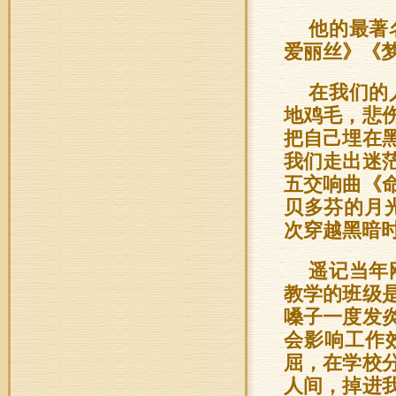
他的最著
爱丽丝》《
在我们的
地鸡毛，悲
把自己埋在
我们走出迷
五交响曲《
贝多芬的月
次穿越黑暗
遥记当年
教学的班级
嗓子一度发
会影响工作
屈，在学校
人间，掉进