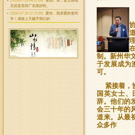
[2026-07-29 04:21:00]
食在广东，走天南地
北还是觉得广东菜好吃。
[2026-07-28 22:23:06]
爱你，我亲爱的老同
学！感谢上天赐予我们的
制。新州华
于发展成为
可。
紧接着，
国英女士、
辞。他们的
会三十年的
道来。从最
众多作