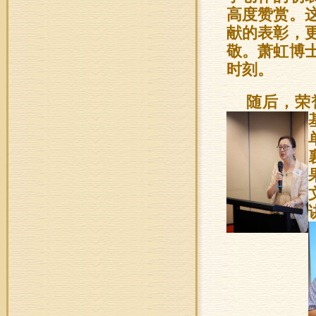
高度赞赏。
献的表彰，
敬。萧虹博
时刻。
随后，荣