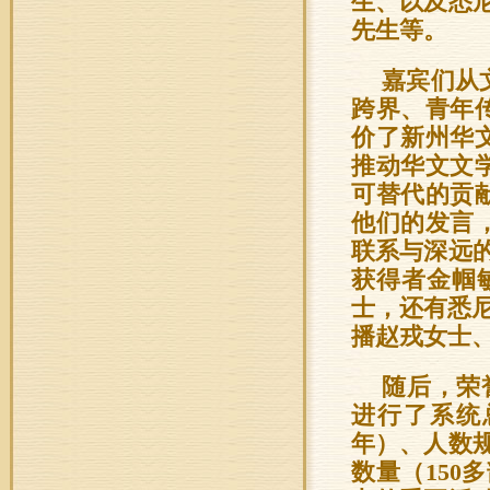
生、以及悉
先生等。
嘉宾们从
跨界、青年
价了新州华
推动华文文
可替代的贡
他们的发言
联系与深远
获得者金帼
士，还有悉尼
播赵戎女士
随后，荣
进行了系统
年）、人数
数量（15