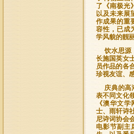
了《南极光
以及未来展
作成果的重
容性，已成
学风貌的靓
饮水思源
长施国英女
员作品的各
珍视友谊、
庆典的高
表不同文化
《澳华文学网
士、雨轩诗
尼诗词协会
电影节副主