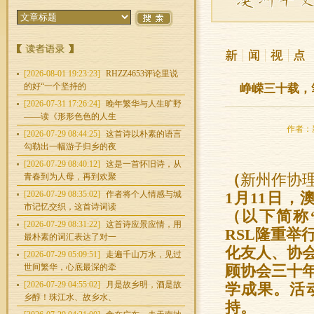
[2026-08-01 19:23:23]
RHZZ4653评论里说
的好“一个坚持的
峥嵘三十载，
[2026-07-31 17:26:24]
晚年繁华与人生旷野
——读《形形色色的人生
作者：新
[2026-07-29 08:44:25]
这首诗以朴素的语言
勾勒出一幅游子归乡的夜
[2026-07-29 08:40:12]
这是一首怀旧诗，从
青春到为人母，再到欢聚
（
新州作协
[2026-07-29 08:35:02]
作者将个人情感与城
1月11日
市记忆交织，这首诗词读
（以下简称“新
[2026-07-29 08:31:22]
这首诗应景应情，用
RSL隆重举
最朴素的词汇表达了对一
化友人、协
[2026-07-29 05:09:51]
走遍千山万水，见过
世间繁华，心底最深的牵
顾协会三十
[2026-07-29 04:55:02]
月是故乡明，酒是故
学成果。活
乡醇！珠江水、故乡水、
持。