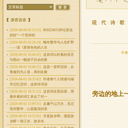
[2026-08-06 05:23:23]
RHZZ4653评论里说
的好“一个坚持的
[2026-08-05 03:26:24]
晚年繁华与人生旷野
——读《形形色色的人生
作者：
[2026-08-02 18:44:25]
这首诗以朴素的语言
勾勒出一幅游子归乡的夜
[2026-08-02 18:40:12]
这是一首怀旧诗，从
青春到为人母，再到欢聚
[2026-08-02 18:35:02]
作者将个人情感与城
市记忆交织，这首诗词读
[2026-08-02 18:31:22]
这首诗应景应情，用
旁边的地上
最朴素的词汇表达了对一
[2026-08-02 15:09:51]
走遍千山万水，见过
世间繁华，心底最深的牵
[2026-08-02 14:55:02]
月是故乡明，酒是故
乡醇！珠江水、故乡水、