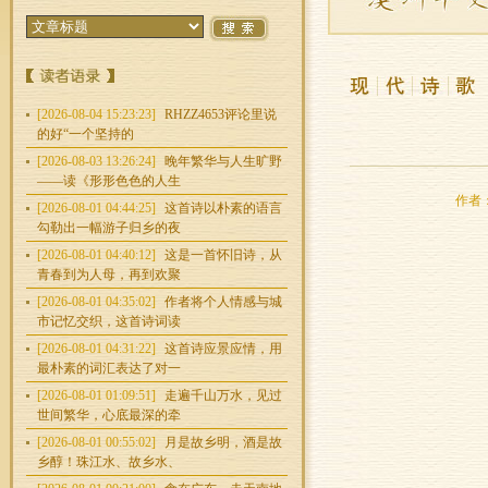
[2026-08-04 15:23:23]
RHZZ4653评论里说
的好“一个坚持的
[2026-08-03 13:26:24]
晚年繁华与人生旷野
——读《形形色色的人生
作者：
[2026-08-01 04:44:25]
这首诗以朴素的语言
勾勒出一幅游子归乡的夜
[2026-08-01 04:40:12]
这是一首怀旧诗，从
青春到为人母，再到欢聚
[2026-08-01 04:35:02]
作者将个人情感与城
市记忆交织，这首诗词读
[2026-08-01 04:31:22]
这首诗应景应情，用
最朴素的词汇表达了对一
[2026-08-01 01:09:51]
走遍千山万水，见过
世间繁华，心底最深的牵
[2026-08-01 00:55:02]
月是故乡明，酒是故
乡醇！珠江水、故乡水、