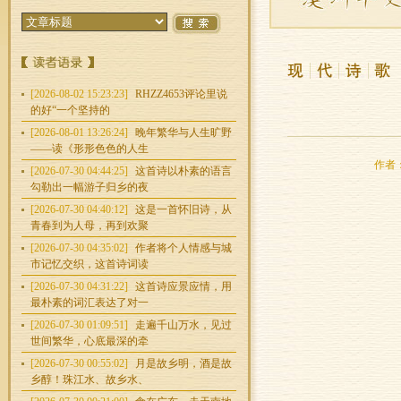
[2026-08-02 15:23:23]
RHZZ4653评论里说
的好“一个坚持的
[2026-08-01 13:26:24]
晚年繁华与人生旷野
——读《形形色色的人生
作者：
[2026-07-30 04:44:25]
这首诗以朴素的语言
勾勒出一幅游子归乡的夜
[2026-07-30 04:40:12]
这是一首怀旧诗，从
青春到为人母，再到欢聚
[2026-07-30 04:35:02]
作者将个人情感与城
市记忆交织，这首诗词读
[2026-07-30 04:31:22]
这首诗应景应情，用
最朴素的词汇表达了对一
[2026-07-30 01:09:51]
走遍千山万水，见过
世间繁华，心底最深的牵
[2026-07-30 00:55:02]
月是故乡明，酒是故
乡醇！珠江水、故乡水、