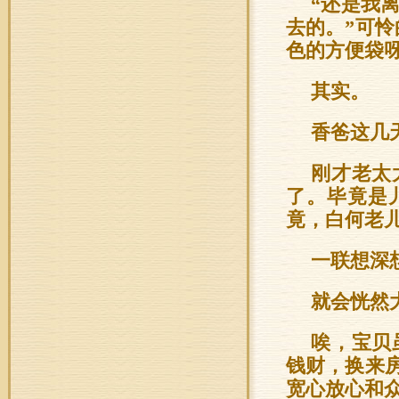
“还是我
去的。”可
色的方便袋呀
其实。
香爸这几
刚才老太
了。毕竟是
竟，白何老
一联想深
就会恍然
唉，宝贝
钱财，换来
宽心放心和