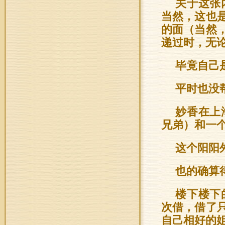
关于这张
当然，这也
的面（当然
递过时，无
毕竟自己
平时也没
妙香在上
兄弟）和一
这个阳阳
也的确算
楼下楼下
次借，借了
自己相好的