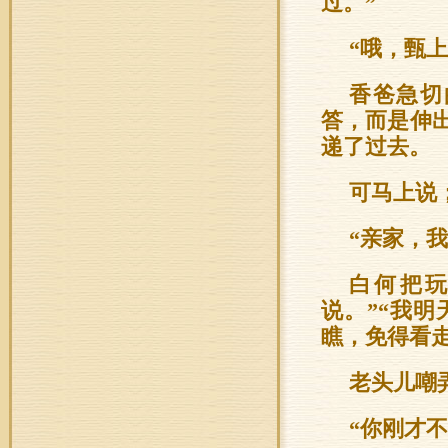
过。”
“哦，甄
香爸急切
答，而是伸
递了过去。
可马上说
“亲家，
白何把玩
说。”“我
瞧，免得看
老头儿嘲
“你刚才不