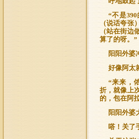
呼地鼓起
“不是3
（说话夸张
（站在街边
算了的呀。”
阳阳外婆
好像阿太
“来来，
折，就像上
的，包在阿
阳阳外婆
嗒！关了