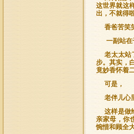
这世界就这
出，不就得啦
香爸苦笑
一副站在
老太太站
步。其实，
竟妙香怀着
可是，
老伴儿心
这样是做
亲家母，你
惋惜和顾全