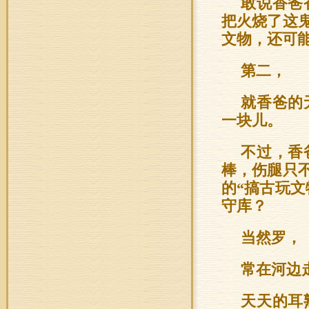
敢说香爸
把火烧了这
文物，还可
第二，
就香爸的
一块儿。
不过，香
棒，伤腿只
的“搞古玩
守库？
当然罗，
常在河边
天天的耳