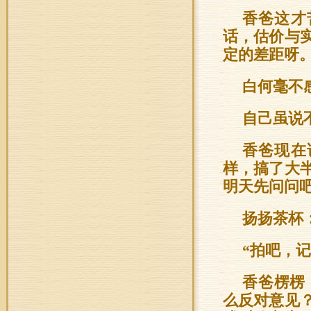
香爸这才
话，估价与
定的差距呀
白何毫不
自己虽说
香爸现在
样，搞了大
明天先问问吧
扬扬茶杯
“拍吧，
香爸楞楞
么反对意见