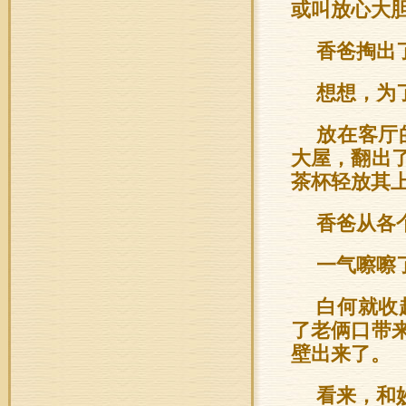
或叫放心大
香爸掏出
想想，为
放在客厅
大屋，翻出
茶杯轻放其
香爸从各
一气嚓嚓了
白何就收
了老俩口带
壁出来了。
看来，和