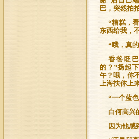
谢”后自己
巴，突然拍
“糟糕，
东西给我，
“哦，真的
香爸眨巴
的？”扬起
午？哦，你
上海扶你上来
“一个蓝
白何高兴
因为他感