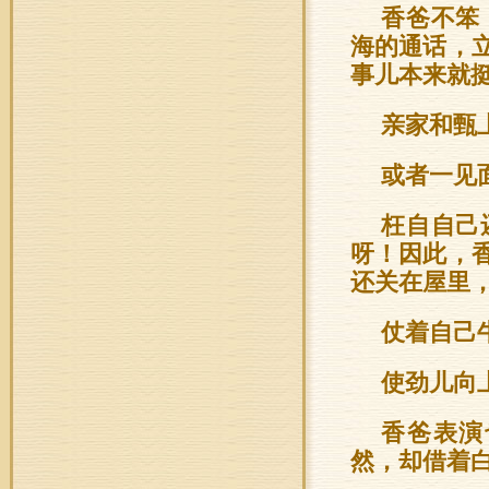
香爸不笨
海的通话，
事儿本来就
亲家和甄
或者一见
枉自自己
呀！因此，
还关在屋里
仗着自己
使劲儿向
香爸表演
然，却借着