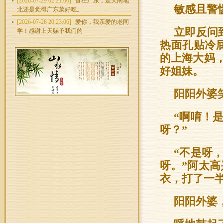
[2026-07-29 02:21:00]
食在广东，走天南地
敏感且警
北还是觉得广东菜好吃。
[2026-07-28 20:23:06]
爱你，我亲爱的老同
立即反问
学！感谢上天赐予我们的
热面孔贴冷
的上海大妈
好姐妹。
阳阳外婆
“啊唷！
呀？”
“不是呀
呀。”阿太
衣，打了一半
阳阳外婆