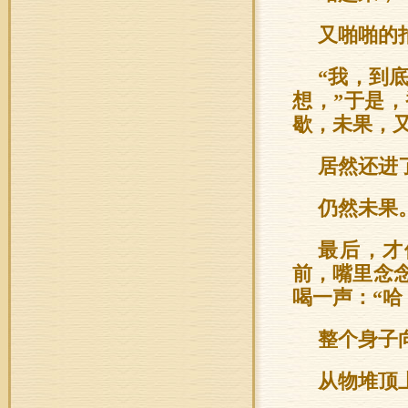
又啪啪的
“我，到
想，”于是
歇，未果，
居然还进
仍然未果
最后，才
前，嘴里念
喝一声：“哈
整个身子
从物堆顶