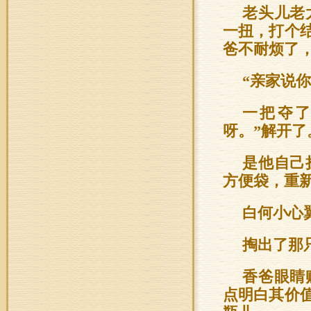
老头儿老
一扭，打个
爸不耐烦了
“亲家说
一把夺了
呀。”解开了
是他自己
方便袋，重新
白何小心
掏出了那
香爸眼睛
点明白其价