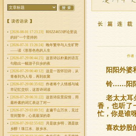
[2026-08-01 17:23:23]
RHZZ4653评论里说
的好“一个坚持的
[2026-07-31 15:26:24]
晚年繁华与人生旷野
——读《形形色色的人生
作者：
[2026-07-29 06:44:25]
这首诗以朴素的语言
勾勒出一幅游子归乡的夜
阳阳外婆
[2026-07-29 06:40:12]
这是一首怀旧诗，从
青春到为人母，再到欢聚
铃……阳
[2026-07-29 06:35:02]
作者将个人情感与城
市记忆交织，这首诗词读
老太太耳
[2026-07-29 06:31:22]
这首诗应景应情，用
最朴素的词汇表达了对一
香，也听了
[2026-07-29 03:09:51]
走遍千山万水，见过
忙，你是谁呀
世间繁华，心底最深的牵
[2026-07-29 02:55:02]
月是故乡明，酒是故
喜欢炒股
乡醇！珠江水、故乡水、