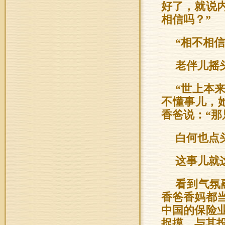
好了，就说
相信吗？”
“相不相
老伴儿摇
“世上本
不懂事儿，
香爸说：“那
白何也点
这事儿就
看到气氛
香爸香妈都
中国的保险
捉摸，与其