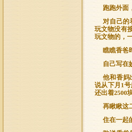
跑跑外面
对自己的
玩文物没有
玩文物的，
瞧瞧香爸
自己写在
他和香妈
说从下月1号
还出着250
再瞅瞅这
住在一起