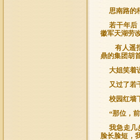
思南路的
若干年后
徽军天湖劳
有人遥指
鼎的集团胡首
大姐笑着
又过了若
校园红墙
“那位，
我急走几
脸长脸短，