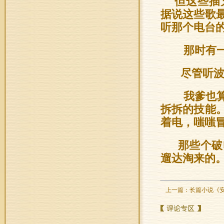
但这些插
据说这些歌
听那个电台
那时有一
尽管听波
我爹也算
拆拆的技能
着电，嗤嗤
那些个破
遛达淘来的
上一篇：
长篇小说《