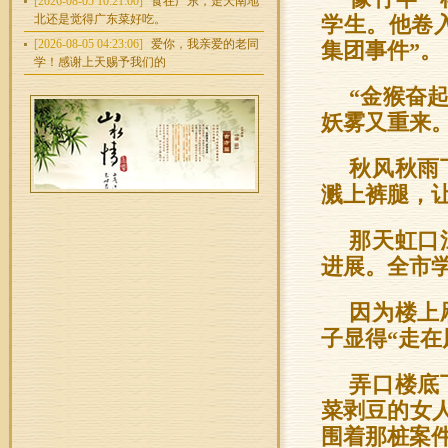
[2026-08-05 10:21:00]
食在广东，走天南地
北还是觉得广东菜好吃。
学生。他卷
[2026-08-05 04:23:06]
爱你，我亲爱的老同
集团事件”。
学！感谢上天赐予我们的
“金猴奋
妖雾又重来。
秋风秋雨
溅上裤腿，
那天虹口
进展。全市
因为楼上
子显得“走在
弄口楼底
菜剥豆的女
围着那桩案