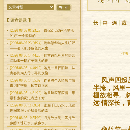
[2026-08-09 01:23:23]
RHZZ4653评论里说
的好“一个坚持的
[2026-08-07 23:26:24]
晚年繁华与人生旷野
——读《形形色色的人生
作者：
[2026-08-05 14:44:25]
这首诗以朴素的语言
勾勒出一幅游子归乡的夜
[2026-08-05 14:40:12]
这是一首怀旧诗，从
青春到为人母，再到欢聚
风声四起
[2026-08-05 14:35:02]
作者将个人情感与城
市记忆交织，这首诗词读
半掩，风里
[2026-08-05 14:31:22]
这首诗应景应情，用
栅欲相寻。
最朴素的词汇表达了对一
远 情深长
[2026-08-05 11:09:51]
走遍千山万水，见过
世间繁华，心底最深的牵
[2026-08-05 10:55:02]
月是故乡明，酒是故
乡醇！珠江水、故乡水、
像竹竿一