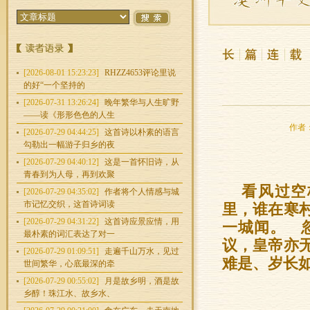
[2026-08-01 15:23:23]
RHZZ4653评论里说
的好“一个坚持的
[2026-07-31 13:26:24]
晚年繁华与人生旷野
——读《形形色色的人生
作者：
[2026-07-29 04:44:25]
这首诗以朴素的语言
勾勒出一幅游子归乡的夜
[2026-07-29 04:40:12]
这是一首怀旧诗，从
青春到为人母，再到欢聚
看风过空
[2026-07-29 04:35:02]
作者将个人情感与城
市记忆交织，这首诗词读
里，谁在寒
[2026-07-29 04:31:22]
这首诗应景应情，用
一城闻。 
最朴素的词汇表达了对一
议，皇帝亦
[2026-07-29 01:09:51]
走遍千山万水，见过
难是、岁长
世间繁华，心底最深的牵
[2026-07-29 00:55:02]
月是故乡明，酒是故
乡醇！珠江水、故乡水、