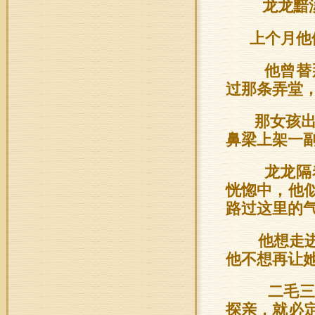
龙龙黯淡
上个月他
他曾替那
过那条弄堂
那女孩出
鼻梁上架一
龙龙隔着
恍惚中，他
路过这里的
他想走进
他不想再让
二毛三毛
探亲，就必