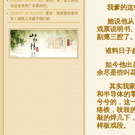
[2026-07-29 00:21:00]
食在广东，走天南地
北还是觉得广东菜好吃。
我爹的这
[2026-07-28 18:23:06]
爱你，我亲爱的老同
学！感谢上天赐予我们的
她说他从
戏票说明书
副瘪三腔了
谁料日子
如今他出
余尽是些叫
其实我家
和半导体的
兮兮的，这
络铁，吱吱
敲的焊几下
样板戏段。