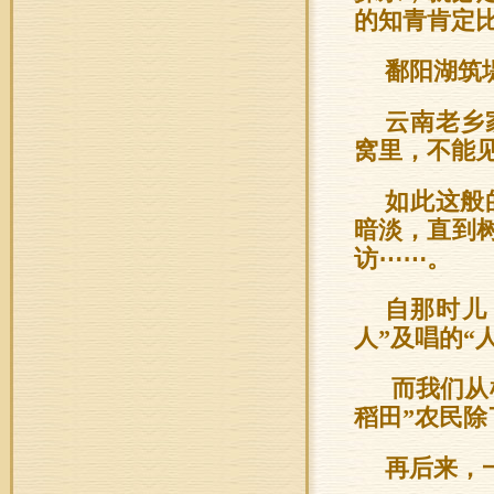
的知青肯定
鄱阳湖筑
云南老乡
窝里，不能
如此这般
暗淡，直到
访⋯⋯。
自那时儿
人”及唱的“
而我们从
稻田”农民
再后来，