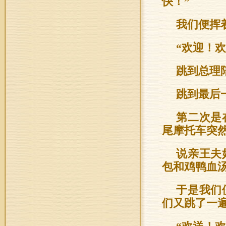
快！”
我们便挥
“欢迎！
跳到总理
跳到最后
第二次是
尾摩托车突
说亲王夫
包和鸡鸭血
于是我们
们又跳了一