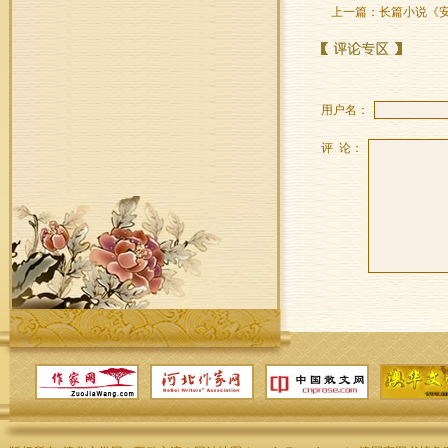
上一篇：
长篇小说《
用户名：
评 论：