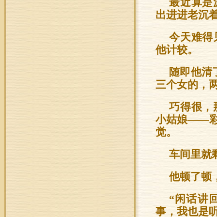
最近算是
出进进老沉
今天难得
他计较。
随即他清
三个女的，
巧得很，
小姑娘——
觉。
车间里就
他顿了顿
“闲话讲
事，我也是