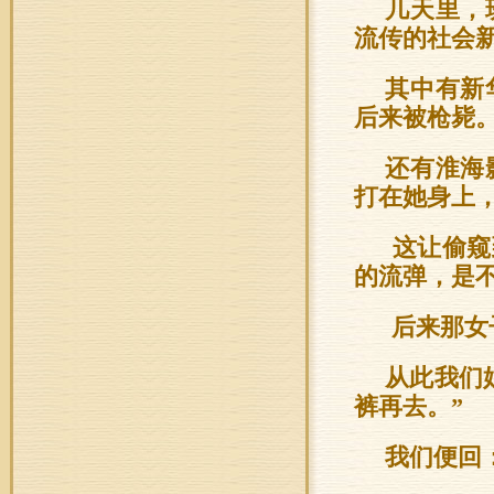
几天里，
流传的社会
其中有新
后来被枪毙
还有淮海
打在她身上
这让偷窥
的流弹，是
后来那女
从此我们
裤再去。”
我们便回