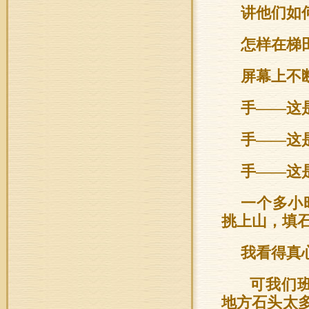
讲他们如
怎样在梯
屏幕上不
手——这
手——这
手——这
一个多小
挑上山，填
我看得真
可我们班
地方石头太