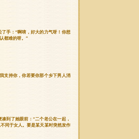
松了手：“啊唷，好大的力气呀！你想
认都难的呀。”
，我支持你，你若要你那个乡下男人消
便凑到了她眼前：“二个老公在一起，
总不同于女人。要是某天某时突然发作