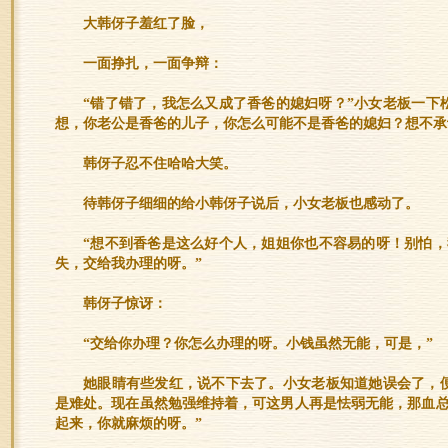
大韩伢子羞红了脸，
一面挣扎，一面争辩：
“错了错了，我怎么又成了香爸的媳妇呀？”小女老板一下
想，你老公是香爸的儿子，你怎么可能不是香爸的媳妇？想不承
韩伢子忍不住哈哈大笑。
待韩伢子细细的给小韩伢子说后，小女老板也感动了。
“想不到香爸是这么好个人，姐姐你也不容易的呀！别怕
失，交给我办理的呀。”
韩伢子惊讶：
“交给你办理？你怎么办理的呀。小钱虽然无能，可是，”
她眼睛有些发红，说不下去了。小女老板知道她误会了，
是难处。现在虽然勉强维持着，可这男人再是怯弱无能，那血
起来，你就麻烦的呀。”