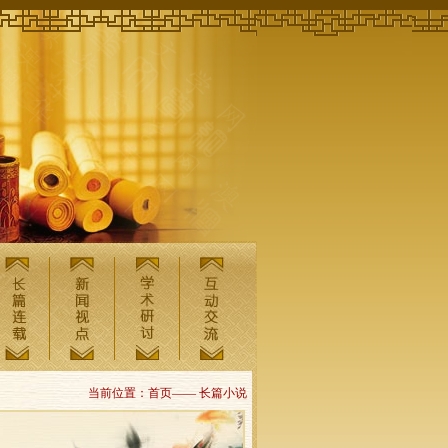
当前位置：首页—— 长篇小说