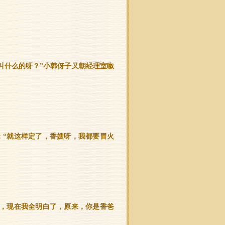
叫什么的呀？”小韩伢子又朝经理室呶
：“就这样定了，香嫂呀，我都要冒火
哇，现在我全明白了，原来，你是香爸