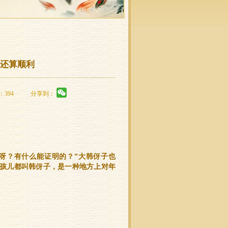
 还算顺利
：394
分享到：
呀？有什么能证明的？”大韩伢子也
女孩儿都叫韩伢子，是一种地方上对年