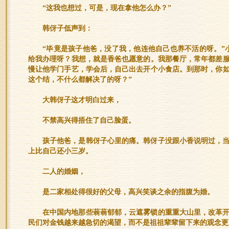
“这我也想过，可是，现在拿他怎么办？”
韩伢子低声到：
“毕竟是孩子他爸，没了我，他连他自己也养不活的呀。”
给我办理呀？我想，就是香爸也愿意的。我那餐厅，常年都差
慢让他学门手艺，学会后，自己出去开个小食店。到那时，你
这个结，不什么都解决了的呀？”
大韩伢子这才明白过来，
不禁高兴得捂住了自己脸蛋。
孩子他爸，是韩伢子心里的痛。韩伢子没跟小香说明过，
上比自己还小三岁。
二人的婚姻，
是二家相处得很好的父母，高兴笑谈之余的指腹为婚。
在中国内地那些蓊蓊郁郁，云遮雾锁的重重大山里，改革
民们对金钱越来越急切的渴望，而不是祖祖辈辈留下来的观念更