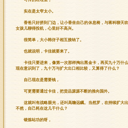
实在是太窄太小。
香爸只好挤到门边，让小香坐自己的休息椅，与蒋科聊天
女孩儿聊得投机，心里好不高兴。
很简单，大小韩伢子相互接纳了。
也就说明，卡佳就要来了。
卡佳只要进来，像第一次那样掏出黑金卡，再买九十万什
现在意识到了，九十万与扩大出口相比较，又算得了什么？
自己现在是需要钱，
可更需要通过卡佳，把货品源源不断的推向国外。
这就叫有战略眼光，还叫高瞻远瞩。当然罗，在持续扩大
不然，自己耗在这儿干什么？
锻炼站功的呀，