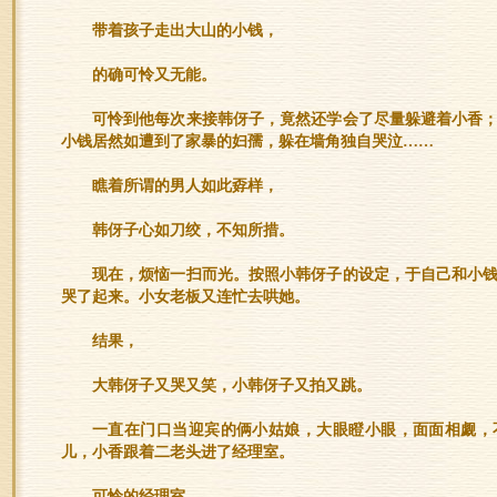
带着孩子走出大山的小钱，
的确可怜又无能。
可怜到他每次来接韩伢子，竟然还学会了尽量躲避着小香
小钱居然如遭到了家暴的妇孺，躲在墙角独自哭泣……
瞧着所谓的男人如此孬样，
韩伢子心如刀绞，不知所措。
现在，烦恼一扫而光。按照小韩伢子的设定，于自己和小
哭了起来。小女老板又连忙去哄她。
结果，
大韩伢子又哭又笑，小韩伢子又拍又跳。
一直在门口当迎宾的俩小姑娘，大眼瞪小眼，面面相觑，
儿，小香跟着二老头进了经理室。
可怜的经理室，