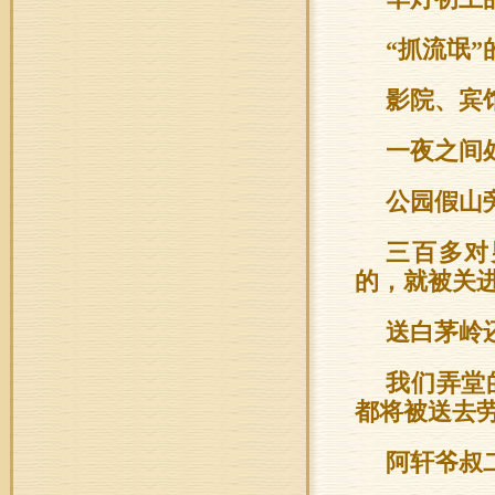
“抓流氓
影院、宾
一夜之间
公园假山
三百多对
的，就被关
送白茅岭
我们弄堂
都将被送去
阿轩爷叔