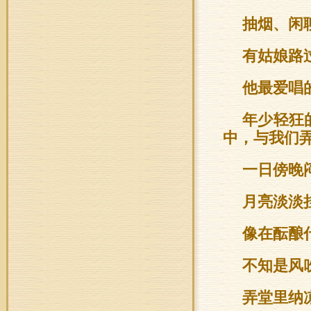
抽烟、闲
有姑娘路
他最爱唱
年少轻狂
中，与我们
一日傍晚
月亮淡淡
像在酝酿
不知是风
弄堂里纳