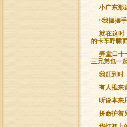
小广东那
“我摆摆
就在这时
的卡车呼啸
弄堂口十
三兄弟也一
我赶到时
有人推来
听说本来
拼命护着
华灯初上