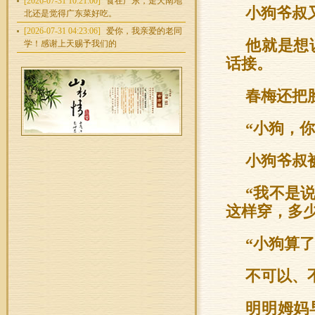
[2026-07-31 10:21:00]
食在广东，走天南地
小狗爷叔
北还是觉得广东菜好吃。
[2026-07-31 04:23:06]
爱你，我亲爱的老同
他就是想
学！感谢上天赐予我们的
话接。
春梅还把
“小狗，
小狗爷叔
“我不是
这样穿，多
“小狗算
不可以、
明明姆妈