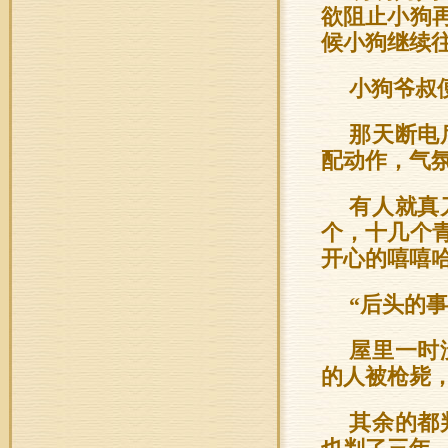
欲阻止小狗
候小狗继续
小狗爷叔
那天断电
配动作，气
有人就真
个，十几个
开心的嘻嘻
“后头的
屋里一时
的人被枪毙
其余的都