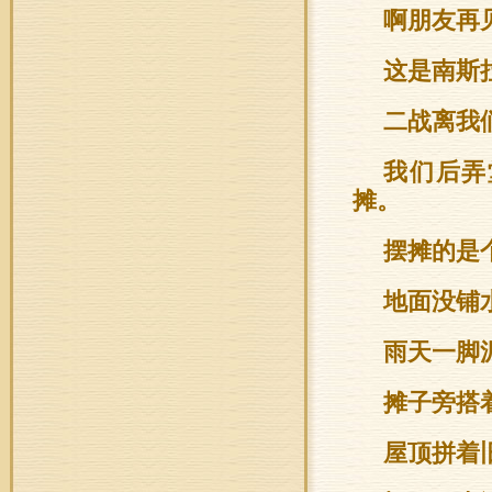
啊朋友再
这是南斯
二战离我
我们后弄
摊。
摆摊的是
地面没铺
雨天一脚
摊子旁搭
屋顶拼着