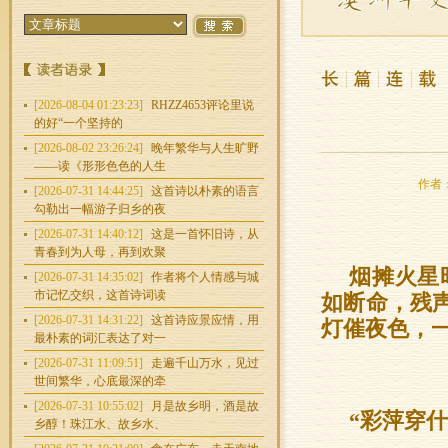
[2026-08-04 01:23:23]
RHZZ4653评论里说
的好“一个坚持的
[2026-08-02 23:26:24]
晚年繁华与人生旷野
——读《形形色色的人生
作者：
[2026-07-31 14:44:25]
这首诗以朴素的语言
勾勒出一幅游子归乡的夜
[2026-07-31 14:40:12]
这是一首怀旧诗，从
青春到为人母，再到欢聚
烟摊火星
[2026-07-31 14:35:02]
作者将个人情感与城
市记忆交织，这首诗词读
如断命，残
[2026-07-31 14:31:22]
这首诗应景应情，用
灯催夜色，
最朴素的词汇表达了对一
[2026-07-31 11:09:51]
走遍千山万水，见过
世间繁华，心底最深的牵
[2026-07-31 10:55:02]
月是故乡明，酒是故
“彩萍穿
乡醇！珠江水、故乡水、