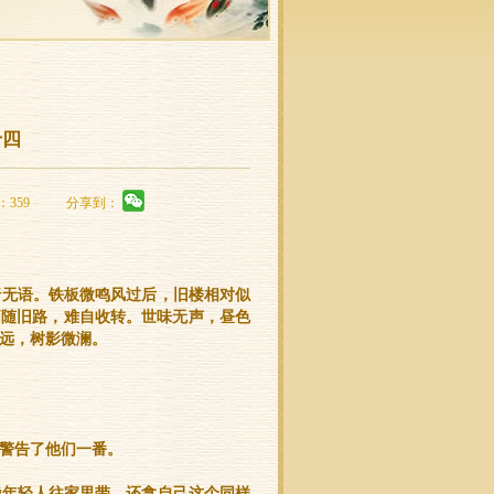
十四
：359
分享到：
行无语。铁板微鸣风过后，旧楼相对似
悄随旧路，难自收转。世味无声，昼色
远，树影微澜。
警告了他们一番。
些年轻人往家里带，还拿自己这个同样