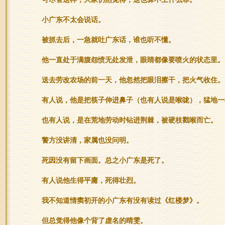
小广东不太会说话。
被抓去后，一急就吐广东话，谁也听不懂。
他一直处于满腹怨愤无处发泄，眼睛都像要喷火的状态里。
送去劳改农场的前一天，他忽然把眼泪擦干，把火气收住。
有人说，他是把筷子伸进鼻子（也有人说是喉咙），猛地一
也有人说，是在荒地劳动时钻进荆棘，被硬枝戳喉而亡。
警方没讲清，家属也没问明。
死因没有留下画面。总之小广东是死了。
有人说他生得平庸，死得壮烈。
我不知道情窦初开的小广东有没有读过《红楼梦》。
但总觉得他像个背了虚名的晴雯。