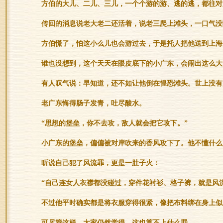
方伯的大儿、二儿、三儿，一个个游的游、逃的逃，都往对
传回的消息说老大老二还活着，说老三爬上滩头，一口气没
方伯慌了，怕这小么儿也会游过去，于是托人把他送到上海
谁也没想到，这个天天在眼皮底下的小广东，会闹出这么大
有人叹气说：早知道，还不如让他倒在惶恐滩头。世上没有
老广东悔得肠子发青，吐尽酸水。
“思想的堡垒，你不去攻，敌人就会把它攻下。”
小广东的堡垒，偏偏被对岸吹来的香风攻下了。他不懂什么
听说自己犯了风流罪，更是一肚子火：
“自己连女人衣襟都没碰过，穿件花衬衫、格子裤，就是风
不过他平时确实都是将衣服穿得很紧，像把布料绑在身上似
可尽管这样，大家仍然觉得，这也算不上什么罪。