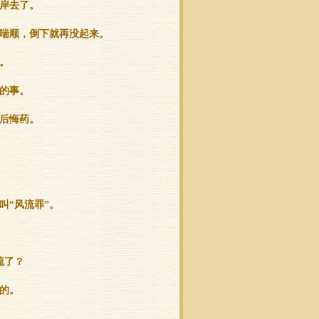
岸去了。
喘顺，倒下就再没起来。
。
的事。
后悔药。
叫“风流罪”。
流了？
的。