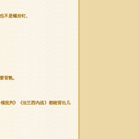
也不是螺丝钉。
要背熟。
纲领批判》《法兰西内战》都能背出几