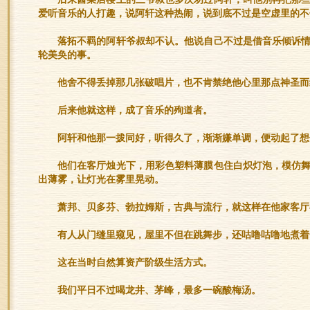
爱听音乐的人打趣，说阿轩这种热闹，说到底不过是空虚里的不
落拓不羁的阿轩爷叔却不认。他说自己不过是借音乐倾诉
轮美奂的事。
他舍不得丢掉那几张破唱片，也不肯禁绝他心里那点神圣而
后来他就这样，成了音乐的殉道者。
阿轩和他那一拨同好，听得久了，渐渐嫌单调，便动起了想
他们在客厅烛光下，用彩色塑料薄膜包住白炽灯泡，模仿
出薄雾，让灯光在雾里晃动。
萧邦、贝多芬、勃拉姆斯，古典与流行，就这样在他家客厅
有人从门缝里窥见，屋里不但在跳舞步，还咕噜咕噜地煮着
这在当时自然算资产阶级生活方式。
我们平日不过喝龙井、茅峰，最多一碗酸梅汤。