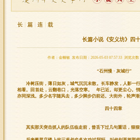
长篇小说《安义坊》四
作者：金帼敏 发布日期：2026-05-03 07:57:33 浏览次数
“石州慢 · 灰城行”
冷树压街，薄日如灰，城气沉沉未散。长车静发，人影一
相看。回首处，云翻巷口，光落空寒。 年已近。却更尘心。
亦同深浅。多少名字随风去，多少脚步仍前还。大街外，轮声渐
四十四章
其实那天突击抓人的队伍临走前，曾丢下过几句重话，狠狠
后来酱菜店楼上的三爷叔也多次劝过阿轩，叫他别再把那