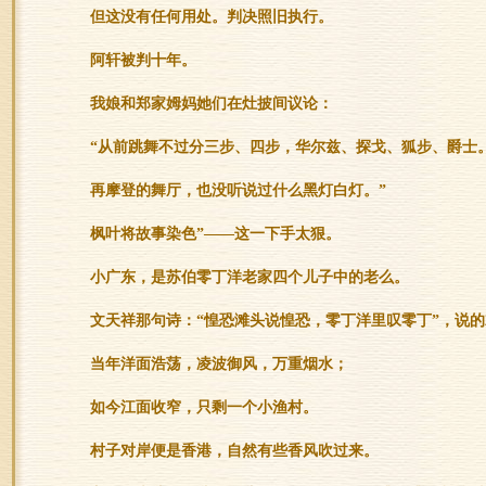
但这没有任何用处。判决照旧执行。
阿轩被判十年。
我娘和郑家姆妈她们在灶披间议论：
“从前跳舞不过分三步、四步，华尔兹、探戈、狐步、爵士
再摩登的舞厅，也没听说过什么黑灯白灯。”
枫叶将故事染色”——这一下手太狠。
小广东，是苏伯零丁洋老家四个儿子中的老么。
文天祥那句诗：“惶恐滩头说惶恐，零丁洋里叹零丁”，说
当年洋面浩荡，凌波御风，万重烟水；
如今江面收窄，只剩一个小渔村。
村子对岸便是香港，自然有些香风吹过来。