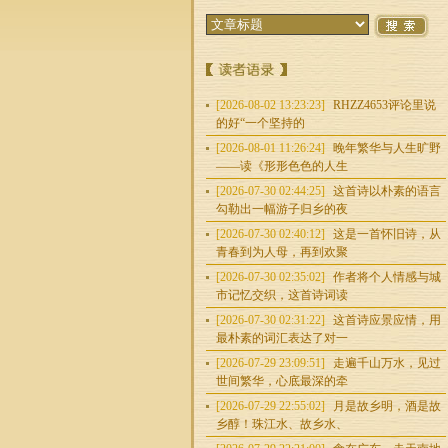
[2026-08-02 13:23:23]
RHZZ4653评论里说
的好“一个坚持的
[2026-08-01 11:26:24]
晚年繁华与人生旷野
——读《形形色色的人生
[2026-07-30 02:44:25]
这首诗以朴素的语言
勾勒出一幅游子归乡的夜
[2026-07-30 02:40:12]
这是一首怀旧诗，从
青春到为人母，再到欢聚
[2026-07-30 02:35:02]
作者将个人情感与城
市记忆交织，这首诗词读
[2026-07-30 02:31:22]
这首诗应景应情，用
最朴素的词汇表达了对一
[2026-07-29 23:09:51]
走遍千山万水，见过
世间繁华，心底最深的牵
[2026-07-29 22:55:02]
月是故乡明，酒是故
乡醇！珠江水、故乡水、