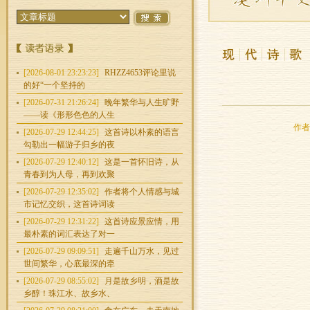
[2026-08-01 23:23:23]
RHZZ4653评论里说
的好“一个坚持的
[2026-07-31 21:26:24]
晚年繁华与人生旷野
——读《形形色色的人生
作者：
[2026-07-29 12:44:25]
这首诗以朴素的语言
勾勒出一幅游子归乡的夜
[2026-07-29 12:40:12]
这是一首怀旧诗，从
青春到为人母，再到欢聚
[2026-07-29 12:35:02]
作者将个人情感与城
市记忆交织，这首诗词读
[2026-07-29 12:31:22]
这首诗应景应情，用
最朴素的词汇表达了对一
[2026-07-29 09:09:51]
走遍千山万水，见过
世间繁华，心底最深的牵
[2026-07-29 08:55:02]
月是故乡明，酒是故
乡醇！珠江水、故乡水、