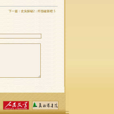
下一篇：
史实探秘2：纤指破新橙 5