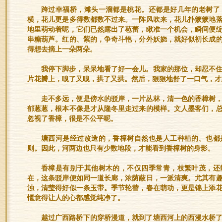
跨过幸福桥，滩头一溜都是桃花。还都是好几年的老树了
横，花儿更是多得数都数不过来。一阵风吹来，花儿扑簌簌地
地里萌动着呢，它们已然露出了苞蕾，瞅准一个机会，瞬间便
串糖葫芦。红的、紫的，争奇斗艳，分外妖娆，就好似初长成
得想去摘上一朵两朵。
我停下脚步，呆呆地看了好一会儿。我家的那位，却忍不
片花瓣上，嗅了又嗅，拱了又拱。然后，狠狠地舒了一口气，才
走不多远，便是傍水的驳岸，一片丛林，清一色的香樟树
郁葱葱，根本不像是才从隆冬里走过来的模样。文人墨客们，
忽视了香樟，很是不公平呢。
塘西河是经过改造的，香樟树自然也是人工种植的。也都
则。因此，河两边也只有少数地段，才能看到香樟树的身影。
香樟是有别于其他树木的，不仅四季常青，枝繁叶茂，还
在，这条驳岸便如同一道长廊，浓荫蔽日，一派清爽。尤其有
浊，清莹得好似一条玉带。季节轮替，春在萌动，更是锦上添
愝意得让人的心都感觉纯净了。
越过广西路桥下的穿桥漫道，就到了塘西河上的西漫水桥