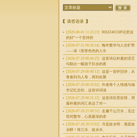
[2026-08-01 11:23:23]
RHZZ4653评论里说
的好“一个坚持的
[2026-07-31 09:26:24]
晚年繁华与人生旷野
——读《形形色色的人生
[2026-07-29 00:44:25]
这首诗以朴素的语言
勾勒出一幅游子归乡的夜
[2026-07-29 00:40:12]
这是一首怀旧诗，从
青春到为人母，再到欢聚
[2026-07-29 00:35:02]
作者将个人情感与城
市记忆交织，这首诗词读
[2026-07-29 00:31:22]
这首诗应景应情，用
最朴素的词汇表达了对一
[2026-07-28 21:09:51]
走遍千山万水，见过
世间繁华，心底最深的牵
[2026-07-28 20:55:02]
月是故乡明，酒是故
乡醇！珠江水、故乡水、