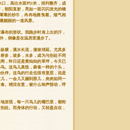
水口，高出水面约1米，排列整齐，成
方，朝阳直射，亮如一面闪闪发光的镜
薄薄的纱巾，冉冉地摇曳着。烟气相
最靓丽的一道风景。
到瀑布的形状。我跑步时身上出的汗，
外，倒像是在温房里漫步了。
渠纵横，溪水长流，漫坡绵延。尤其多
。桥多，坡多，水多，成为与别处不同
四周，昨日还是黄灿灿的草坪，今天已
小鸟。这鸟儿真怪，麻雀一样的个头，
的伙伴。这鸟的行走也很有意思，说是
这儿，一会儿又蹦到那儿，匆匆如同一
啄食。稍没在意，被什么响声惊动，呼
奇地发现，每一只鸟儿的嘴巴里，都衔
着别处。而身体的行动，又轻盈自在，