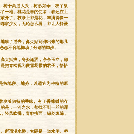
，树干高过人头，树形如伞，枝丫纵
落了一地。桃花是春的使者，春还在土
绽放开了。枝条上都是花，丰满得像一
的邻家少女，无论怎么看，都让人怜爱
住地凑了过去，鼻尖贴到伸出来的那几
恋恋不舍地挪动了分别的脚步。
，高大挺拔，身姿潇洒，亭亭玉立，郁
总是把青松视为傲雪凝霜的君子，恰恰
是按地段、地势，以适宜为种植的原
散发着独特的香味。有了香樟树的存
趣的是，一河之水，都找不到一丝的浑
花，轻风吹拂，青纱拂面，绿韵缠绵，
了。所谓漫水桥，实际是一道水闸。桥