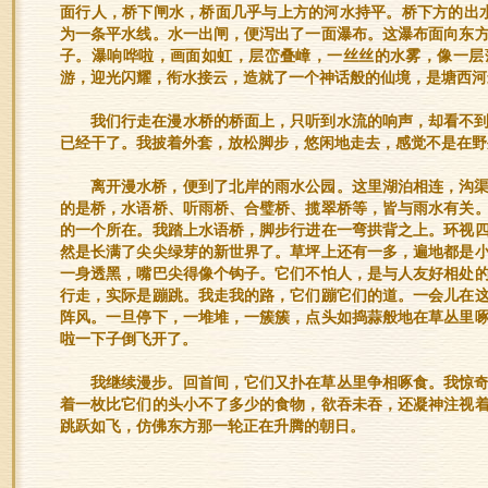
面行人，桥下闸水，桥面几乎与上方的河水持平。桥下方的出
为一条平水线。水一出闸，便泻出了一面瀑布。这瀑布面向东
子。瀑响哗啦，画面如虹，层峦叠嶂，一丝丝的水雾，像一层
游，迎光闪耀，衔水接云，造就了一个神话般的仙境，是塘西河
我们行走在漫水桥的桥面上，只听到水流的响声，却看不
已经干了。我披着外套，放松脚步，悠闲地走去，感觉不是在野
离开漫水桥，便到了北岸的雨水公园。这里湖泊相连，沟
的是桥，水语桥、听雨桥、合璧桥、揽翠桥等，皆与雨水有关
的一个所在。我踏上水语桥，脚步行进在一弯拱背之上。环视
然是长满了尖尖绿芽的新世界了。草坪上还有一多，遍地都是
一身透黑，嘴巴尖得像个钩子。它们不怕人，是与人友好相处
行走，实际是蹦跳。我走我的路，它们蹦它们的道。一会儿在
阵风。一旦停下，一堆堆，一簇簇，点头如捣蒜般地在草丛里
啦一下子倒飞开了。
我继续漫步。回首间，它们又扑在草丛里争相啄食。我惊
着一枚比它们的头小不了多少的食物，欲吞未吞，还凝神注视
跳跃如飞，仿佛东方那一轮正在升腾的朝日。