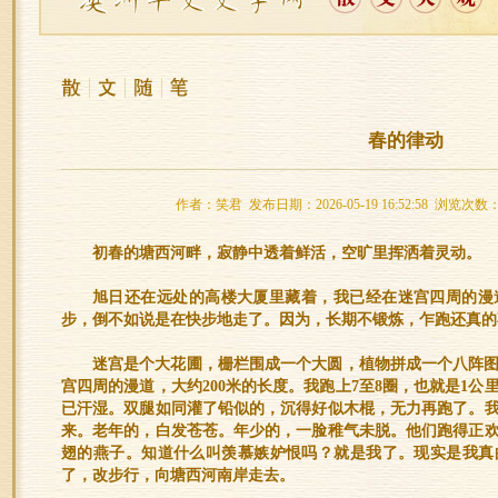
春的律动
作者：笑君 发布日期：2026-05-19 16:52:58 浏览次数：
初春的塘西河畔，寂静中透着鲜活，空旷里挥洒着灵动。
旭日还在远处的高楼大厦里藏着，我已经在迷宫四周的漫
步，倒不如说是在快步地走了。因为，长期不锻炼，乍跑还真的
迷宫是个大花圃，栅栏围成一个大圆，植物拼成一个八阵
宫四周的漫道，大约200米的长度。我跑上7至8圈，也就是1
已汗湿。双腿如同灌了铅似的，沉得好似木棍，无力再跑了。
来。老年的，白发苍苍。年少的，一脸稚气未脱。他们跑得正
翅的燕子。知道什么叫羡慕嫉妒恨吗？就是我了。现实是我真
了，改步行，向塘西河南岸走去。