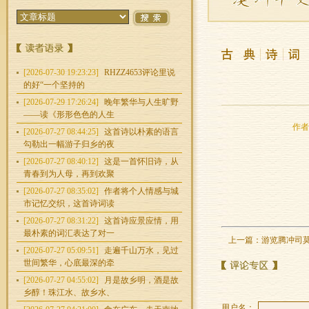
[2026-07-30 19:23:23]
RHZZ4653评论里说
的好“一个坚持的
[2026-07-29 17:26:24]
晚年繁华与人生旷野
——读《形形色色的人生
作者：
[2026-07-27 08:44:25]
这首诗以朴素的语言
勾勒出一幅游子归乡的夜
[2026-07-27 08:40:12]
这是一首怀旧诗，从
青春到为人母，再到欢聚
[2026-07-27 08:35:02]
作者将个人情感与城
市记忆交织，这首诗词读
[2026-07-27 08:31:22]
这首诗应景应情，用
最朴素的词汇表达了对一
上一篇：
游览腾冲司
[2026-07-27 05:09:51]
走遍千山万水，见过
世间繁华，心底最深的牵
[2026-07-27 04:55:02]
月是故乡明，酒是故
乡醇！珠江水、故乡水、
用户名：