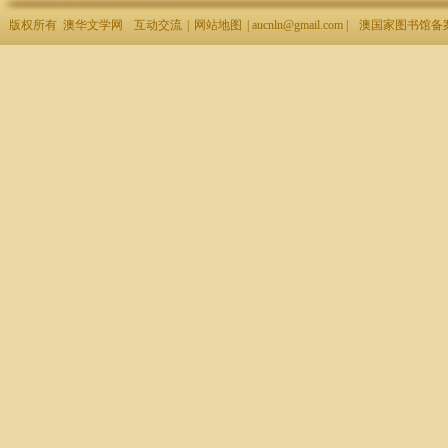
版权所有 澳华文学网
互动交流
|
网站地图
| aucnln@gmail.com |
澳国家图书馆备