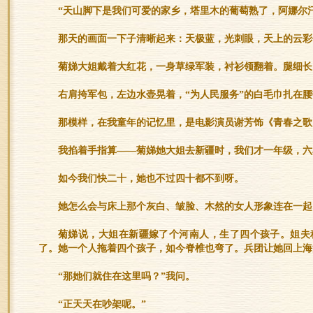
“天山脚下是我们可爱的家乡，塔里木的葡萄熟了，阿娜尔
那天的画面一下子清晰起来：天极蓝，光刺眼，天上的云彩
菊娣大姐戴着大红花，一身草绿军装，衬衫领翻着。腿细长
右肩挎军包，左边水壶晃着，“为人民服务”的白毛巾扎在
那模样，在我童年的记忆里，是电影演员谢芳饰《青春之歌
我掐着手指算——菊娣她大姐去新疆时，我们才一年级，六
如今我们快二十，她也不过四十都不到呀。
她怎么会与床上那个灰白、皱脸、木然的女人形象连在一起
菊娣说，大姐在新疆嫁了个河南人，生了四个孩子。姐夫
了。她一个人拖着四个孩子，如今脊椎也弯了。兵团让她回上海
“那她们就住在这里吗？”我问。
“正天天在吵架呢。”