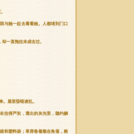
页。
我与她一起去看看她。人都堵到门口
，却一直拖拉未成去过。
来。屋里昏暗凌乱。
未拉得严实，透出的灰光里，隐约躺
袋和塑料袋；草席卷着靠在角落，粮