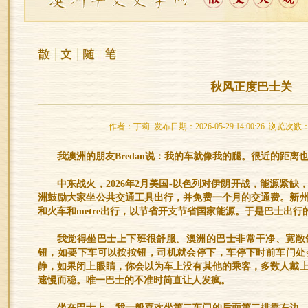
秋风正度巴士关
作者：丁莉 发布日期：2026-05-29 14:00:26 浏览次数：
我澳洲的朋友Bredan说：我的车就像我的腿。很近的距离
中东战火，2026年2月美国-以色列对伊朗开战，能源紧
洲鼓励大家坐公共交通工具出行，并免费一个月的交通费。新
和火车和metre出行，以节省开支节省国家能源。于是巴士出行
我觉得坐巴士上下班很舒服。澳洲的巴士非常干净、宽敞
钮，如要下车可以按按钮，司机就会停下，车停下时前车门处
静，如果闭上眼睛，你会以为车上没有其他的乘客，多数人戴
速慢而稳。唯一巴士的不准时简直让人发疯。
坐在巴士上，我一般喜欢坐第二车门的后面第二排靠左边