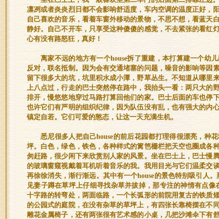
凛冽或者炎炎烈日都不会影响舒适度，车内空调的温度正好，
自己喜欢的音乐，看着车窗外移动的景物，不思不想，看蓝天
静好。自己不开车，只享受这种傻傻的感觉，不去紧张的看红
心有没有路怒狂，真好！
离家不远的地方有一个house拆了重建，本打算建一个幼
反对，联名抵制。因为会有交通堵塞的问题，噪音的影响等因
留下很多大的坑，坑里积水成小潭，野草丛生。不知道从哪里
上八点过，行走的巴士突然停在路中，我抬头一看：两只大的
排开，慢悠悠地穿过马路打算回他们的家。巴士后面的车也停
也许它们有严明的组织纪律，因为队伍没有乱，也有强大的内
镇定自若。它们可爱的憨态，让这一天充满生机。
悉尼很多人把自己house的前后花园都打理得很漂亮，种
坪。白色，绿色，铁色，各种样式的篱笆栅栏把天空也圈成各
匆赶路，很少闲下来欣赏别人家的风景。坐在巴士上，巴士慢
的玻璃窗窥视戴着耳机听着音乐的我。我用目光与它们温柔交
再徐徐消失，渐行渐远。其中有一个house的景色特别吸引人。那
见妻子蹲在草坪上仔细寻找杂草并拔掉，那专注的神情有点像在绣
十字路的转弯处，两面临路，一个长弧形的前院用复古的铁质
的公园式的庭院，在没有杂草的草坪上，有四张长靠椅摆在不
雕花金属椅子，还有两张很有艺术感的小桌，几把沙滩伞下有