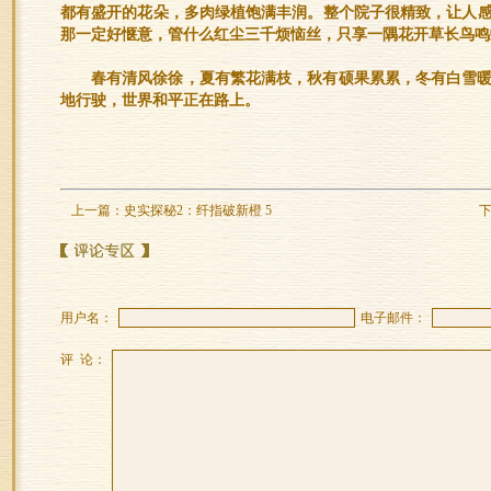
都有盛开的花朵，多肉绿植饱满丰润。整个院子很精致，让人
那一定好惬意，管什么红尘三千烦恼丝，只享一隅花开草长鸟鸣
春有清风徐徐，夏有繁花满枝，秋有硕果累累，冬有白雪
地行驶，世界和平正在路上。
上一篇：
史实探秘2：纤指破新橙 5
用户名：
电子邮件：
评 论：