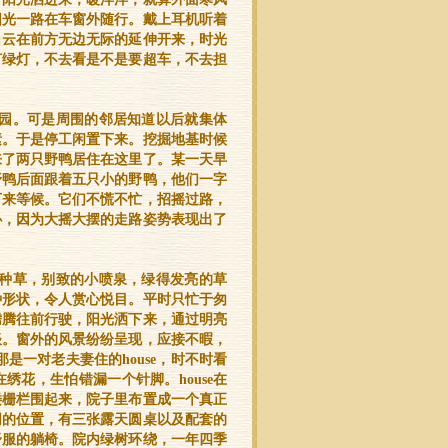
阳光一路在车窗外随行。戴上耳机听着
白云在前方无边无际的延伸开来，时光
灯绿灯，不去看是不是要超车，不去担
儿园。可是周围的邻居知道以后就集体
素。于是停工闲置下来。挖掘地基时候
来了两只野鸭居住在这里了。某一天早
野鸭后面跟着五只小的野鸭，他们一字
下来等候。它们不慌不忙，招摇过路，
心，因为大摇大摆的走路姿势表现出了
花种草，别致的小喷泉，绿得发亮的草
种形状，令人赏心悦目。平时只忙于匆
腾腾往前行驶，阳光洒下来，通过明亮
谈。窗外的风景纷纷呈现，应接不暇，
是一对老夫妻住的house，时不时看
花，生怕错漏一个针脚。house在
矮栅栏围起来，院子里布置成一个真正
同的位置，有三张露天圆桌以及配套的
舒服的躺椅。院内绿树环绕，一年四季