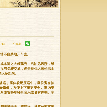
360
分享到：
也情不自禁地开车去。
缺，成本随之大幅飙升，汽油见风涨，维
州没有免费交通，但是提倡大家坐巴士
的人多起来。
舒适，座位软硬度适中，座位旁有按
会降低，方便上下车更安全。车内安
上耳麦安静地聆听音乐或者有声书。车
。阳光洒进来，暖洋洋，就算外面寒风