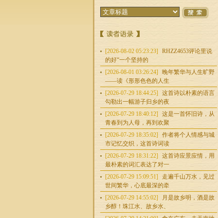
[2026-08-02 05:23:23]
RHZZ4653评论里说
的好“一个坚持的
[2026-08-01 03:26:24]
晚年繁华与人生旷野
——读《形形色色的人生
[2026-07-29 18:44:25]
这首诗以朴素的语言
勾勒出一幅游子归乡的夜
[2026-07-29 18:40:12]
这是一首怀旧诗，从
青春到为人母，再到欢聚
[2026-07-29 18:35:02]
作者将个人情感与城
市记忆交织，这首诗词读
[2026-07-29 18:31:22]
这首诗应景应情，用
最朴素的词汇表达了对一
[2026-07-29 15:09:51]
走遍千山万水，见过
世间繁华，心底最深的牵
[2026-07-29 14:55:02]
月是故乡明，酒是故
乡醇！珠江水、故乡水、