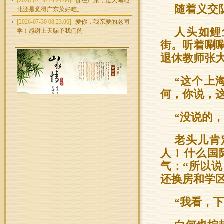
[2026-07-30 14:21:00]
食在广东，走天南地
随着义交
北还是觉得广东菜好吃。
[2026-07-30 08:23:06]
爱你，我亲爱的老同
人头如鲤
学！感谢上天赐予我们的
街。听着唰
退休教师张
“这个上
何，你说，
“没说的
老头儿肯
人！什么国
气：“所以
还换房和学
“我看，