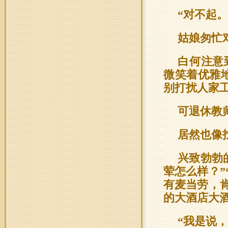
“对不起。
姑娘匆忙
白何注意
微笑着优雅
别打扰人家
可退休教
居然也像
兴致勃勃
荤怎么样？”
有麦当劳，
的大酒店大酒
“我是说