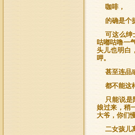
咖啡，
的确是个
可这么绅
咕嘟咕噜一
头儿也明白
呷。
甚至连品
都不能这
只能说是
娘过来，稍
大爷，你们
二女孩儿