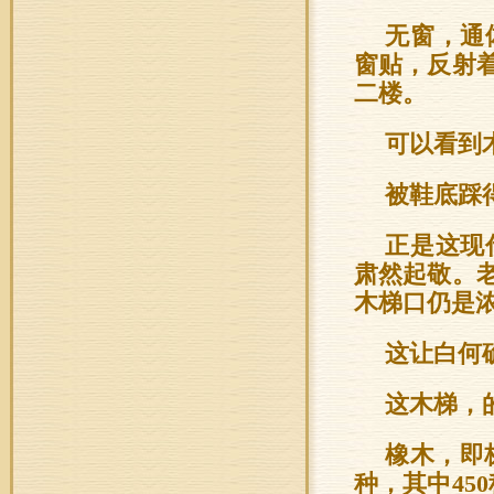
无窗，通
窗贴，反射
二楼。
可以看到
被鞋底踩
正是这现
肃然起敬。
木梯口仍是
这让白何
这木梯，
橡木，即
种，其中45