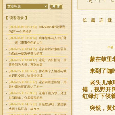
[2026-08-03 05:23:23]
RHZZ4653评论里说
的好“一个坚持的
[2026-08-02 03:26:24]
晚年繁华与人生旷野
——读《形形色色的人生
作者：
[2026-07-30 18:44:25]
这首诗以朴素的语言
勾勒出一幅游子归乡的夜
蒙在鼓里
[2026-07-30 18:40:12]
这是一首怀旧诗，从
青春到为人母，再到欢聚
来到了咖
[2026-07-30 18:35:02]
作者将个人情感与城
市记忆交织，这首诗词读
老头儿地
[2026-07-30 18:31:22]
这首诗应景应情，用
最朴素的词汇表达了对一
错，视野开
[2026-07-30 15:09:51]
走遍千山万水，见过
红绿灯下候
世间繁华，心底最深的牵
[2026-07-30 14:55:02]
月是故乡明，酒是故
突然，黄
乡醇！珠江水、故乡水、