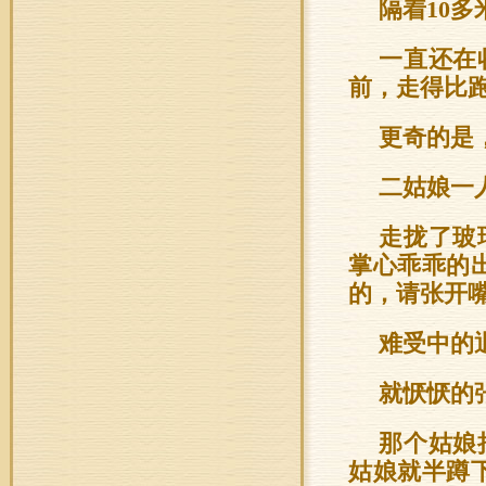
隔着10多
一直还在
前，走得比
更奇的是
二姑娘一
走拢了玻
掌心乖乖的
的，请张开嘴
难受中的
就恹恹的
那个姑娘
姑娘就半蹲