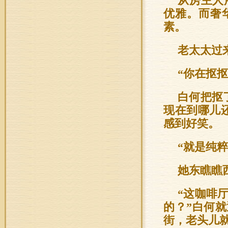
从房主人
优雅。而奢
素。
老太太过
“你在抠
白何把抠
现在到哪儿
感到好笑。
“就是纯
她东瞧瞧
“这咖啡
的？”白何
街，老头儿