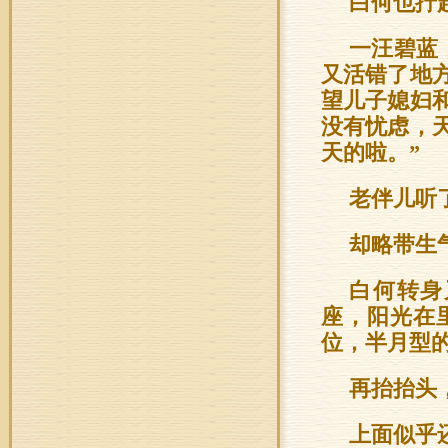
白何也拧
一汪碧蓝
又活错了地
望儿子媳妇
没有忧虑，
天的啦。”
老伴儿听
却略带生
白何转身
座，阳光在
位，半月型
再抬抬头
上面似乎