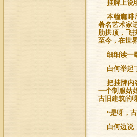
挂牌上说
本幢咖啡
著名艺术家进
肋拱顶，飞扶壁F
至今，在世
细细读一
白何举起
把挂牌内
一个制服姑
古旧建筑的呀
“是呀，
白何边说