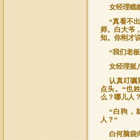
女经理瞧
“真看不
师。白大爷
知。你刚才
“我们老板
女经理挺
认真叮嘱
点头。“也
么？哪儿人？
“白驹，
人？”
白何脑袋