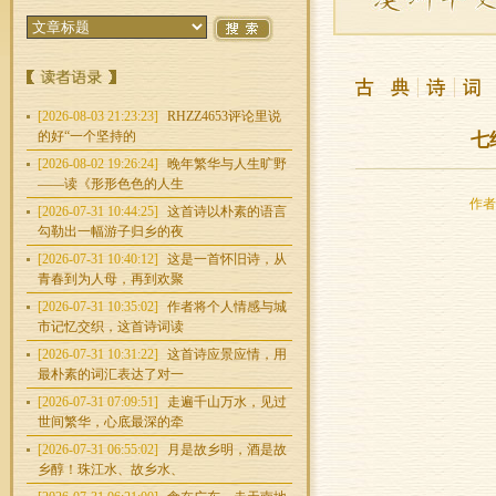
[2026-08-03 21:23:23]
RHZZ4653评论里说
的好“一个坚持的
七
[2026-08-02 19:26:24]
晚年繁华与人生旷野
——读《形形色色的人生
作者：
[2026-07-31 10:44:25]
这首诗以朴素的语言
勾勒出一幅游子归乡的夜
[2026-07-31 10:40:12]
这是一首怀旧诗，从
青春到为人母，再到欢聚
[2026-07-31 10:35:02]
作者将个人情感与城
市记忆交织，这首诗词读
[2026-07-31 10:31:22]
这首诗应景应情，用
最朴素的词汇表达了对一
[2026-07-31 07:09:51]
走遍千山万水，见过
世间繁华，心底最深的牵
[2026-07-31 06:55:02]
月是故乡明，酒是故
乡醇！珠江水、故乡水、