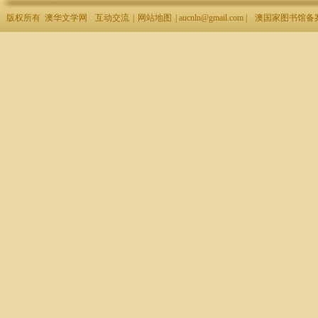
版权所有 澳华文学网
互动交流
|
网站地图
| aucnln@gmail.com |
澳国家图书馆备