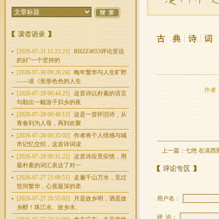
[2026-07-31 11:23:23]
RHZZ4653评论里说
的好“一个坚持的
[2026-07-30 09:26:24]
晚年繁华与人生旷野
——读《形形色色的人生
作者：
[2026-07-28 00:44:25]
这首诗以朴素的语言
勾勒出一幅游子归乡的夜
[2026-07-28 00:40:12]
这是一首怀旧诗，从
青春到为人母，再到欢聚
[2026-07-28 00:35:02]
作者将个人情感与城
市记忆交织，这首诗词读
上一篇：
七绝 在滇
[2026-07-28 00:31:22]
这首诗应景应情，用
最朴素的词汇表达了对一
[2026-07-27 21:09:51]
走遍千山万水，见过
世间繁华，心底最深的牵
[2026-07-27 20:55:02]
月是故乡明，酒是故
用户名：
乡醇！珠江水、故乡水、
评 论：