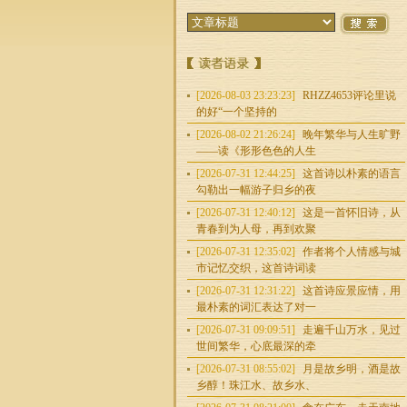
[2026-08-03 23:23:23]
RHZZ4653评论里说
的好“一个坚持的
[2026-08-02 21:26:24]
晚年繁华与人生旷野
——读《形形色色的人生
[2026-07-31 12:44:25]
这首诗以朴素的语言
勾勒出一幅游子归乡的夜
[2026-07-31 12:40:12]
这是一首怀旧诗，从
青春到为人母，再到欢聚
[2026-07-31 12:35:02]
作者将个人情感与城
市记忆交织，这首诗词读
[2026-07-31 12:31:22]
这首诗应景应情，用
最朴素的词汇表达了对一
[2026-07-31 09:09:51]
走遍千山万水，见过
世间繁华，心底最深的牵
[2026-07-31 08:55:02]
月是故乡明，酒是故
乡醇！珠江水、故乡水、