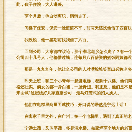
此，孩子住院，大人遭殃。
两个月后，他自动离职，悄悄走了。
问楼下保安，保安一脸愤愤不平，前两天还找他借了四百块
我没说，他一星期前找我借了六百。
回到公司，大家都在议论，那个湖北老乡怎么走了？有一
公司四十几号人，他都借过钱，连每月八百薪资的煮饭阿姨都没
那是一九九九年，他让全公司的人对满脸堆笑言出必称老乡
昨天上班，和三个小青年一起进电梯，都到十八楼。他们
格还壮实。俩女的都一身白裙，一脸青涩。我正想，他们是不
来面试?这层楼好几家直播公司，走马灯笼式的招人换人。
他们在电梯里商量面试技巧，开口说的居然是宁远土话！
在离家千里之外，在广州，在一个电梯里，遇到了真正的老
宁远土话，又叫平话，多是清水桥、柏家坪两个地方的老