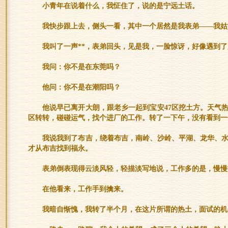
小青年在说着什么，我怔住了，说的是宁远土话。
我快步跟上去，侧头一看，其中一个居然是我表弟——我姑
我叫了一声**，表弟回头，见是我，一脸惊讶，好像遇到
我问：你不是在东莞吗？
他问：你不是在潮阳吗？
他说早已离开大朗，跟老乡一起到宝安47区挖土方。天气
区转转，碰碰运气，找个进厂的工作。转了一下午，没有看到一
我说我到了布吉，绕着布吉，南岭、沙岭、平湖、龙华、
才从布吉找到福永。
表弟倒表现得云淡风轻，轻描淡写地说，工作多的是，慢慢
在他看来，工作手到擒来。
我暗自惭愧，我转了半个月，在这片所谓的热土，面试的机