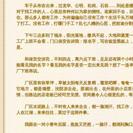
车子从布吉出来，过龙华、公明、松岗、石岩……到处是
对于找工作的人，心里总有种何以为家的惆怅。老家回不去，
住。那么多人都有工作，为何偏偏自己没有工作？生活千头万
了打工。没有工作，打哪门子工？乱七八糟的心思，把前途分割
下午三点多到了福永，阳光落地，微风不起，大地和蒸笼
工厂上班不会客，门口保安告诉我：报名字，写在饭堂黑板上
是。
和保安交涉完，不到四点，离六点下班，足足还有两个小
能看见我的名字？看见我的名字是否一定出来见我？想了一连
厂下班再说。
厂区里有块草坪，草被太阳每天反复晒，蔫里吧唧，奄奄
它地方，都是墙壁，没阴凉去处。那就出去，在外面的小店里
情，但路边的店老板已经司空见惯。世间最令人心烦意乱的，等
厂区水泥路上，不时有人来来去去，都一脸淌汗。找工作
人在江湖，来来往往，莫过于这两件事。
我跟在一对小青年后面，焦急又茫然，一脸汗，都淌到胸口