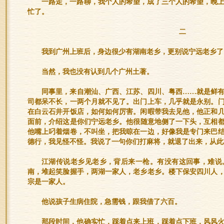
一路走，一路聊，我个人的希望，成了三个人的希望，晚
忙了。
二
我到广州上班后，身边很少有湖南老乡，更别说宁远老乡了
当然，我也没有认到几个广州土著。
同事里，来自潮汕、广西、江苏、四川、粤西……就是鲜
司都呆不长，一两个月就不见了。出门上车，几乎就是永别。
在白云石井开饭店，如何如何厉害。闲暇带我去见他，他正和
面前，介绍这是你们宁远老乡。他很随意地侧了一下头，互相
他嘴上叼着烟卷，不叫坐，把我晾在一边，好像我是专门来巴
德行，我见怪不怪。我说了一句你们打麻将，就退了出来，从此
江湖传说老乡见老乡，背后来一枪。有没有这回事，难说
南，堆起笑脸握手，两湖一家人，老乡老乡。楼下保安四川人
宗是一家人。
他说孩子生病住院，急需钱，跟我借了六百。
那段时间，他确实忙，踩着点来上班，踩着点下班，风风