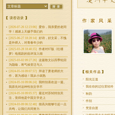
[2026-07-26 12:23:06]
爱你，我亲爱的老同
学！感谢上天赐予我们的
[2025-06-27 18:28:14]
好诗，好文采，不愧
是外师人，对青春年少的
[2025-03-28 18:40:35]
作者对87版《红楼
梦》电视剧的批评深入细
[2025-03-02 09:27:26]
这篇散文以四季轮回
为隐喻，将气候变迁与人
[2024-05-16 09:07:57]
拜读了萧老师的大
作，甚为感动！我从小就熟
阳光泛滥
[2024-05-16 09:06:24]
我特别喜欢这一篇。
我在你的过往里轻吟
我原先对这种性别文学不
[2024-05-16 09:05:37]
最近对苏轼特别关
秋韵
注，觉得他是中国文学史上
作别
[2024-03-09 06:32:48]
很高兴能够引起一点
梵音自渡
共鸣，让我们共同努力.