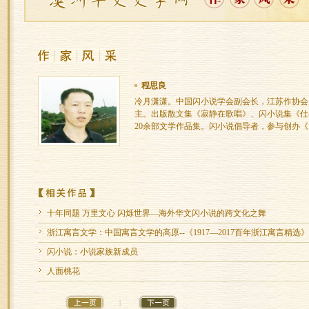
程思良
冷月潇潇。中国闪小说学会副会长，江苏作协会
主。出版散文集《寂静在歌唱》、闪小说集《仕
20余部文学作品集。闪小说倡导者，参与创办
十年同题 万里文心 闪烁世界—海外华文闪小说的跨文化之舞
浙江寓言文学：中国寓言文学的高原--《1917—2017百年浙江寓言精选
闪小说：小说家族新成员
人面桃花
1