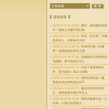
[2026-07-26 12:23:06]
爱你，我亲爱的老同
学！感谢上天赐予我们的
[2025-06-27 18:28:14]
好诗，好文采，不愧
是外师人，对青春年少的
[2025-03-28 18:40:35]
作者对87版《红楼
梦》电视剧的批评深入细
[2025-03-02 09:27:26]
这篇散文以四季轮回
为隐喻，将气候变迁与人
[2024-05-16 09:07:57]
拜读了萧老师的大
作，甚为感动！我从小就熟
[2024-05-16 09:06:24]
我特别喜欢这一篇。
我原先对这种性别文学不
[2024-05-16 09:05:37]
最近对苏轼特别关
注，觉得他是中国文学史上
[2024-03-09 06:32:48]
很高兴能够引起一点
共鸣，让我们共同努力.