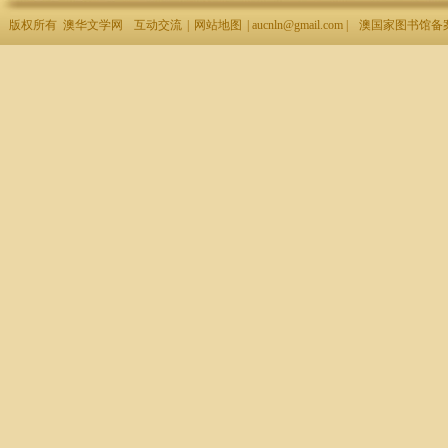
版权所有 澳华文学网
互动交流
|
网站地图
| aucnln@gmail.com |
澳国家图书馆备