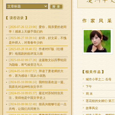
[2026-07-26 12:23:06]
爱你，我亲爱的老同
学！感谢上天赐予我们的
[2025-06-27 18:28:14]
好诗，好文采，不愧
是外师人，对青春年少的
[2025-03-28 18:40:35]
作者对87版《红楼
梦》电视剧的批评深入细
[2025-03-02 09:27:26]
这篇散文以四季轮回
为隐喻，将气候变迁与人
[2024-05-16 09:07:57]
拜读了萧老师的大
作，甚为感动！我从小就熟
城市小草之二·岳母
[2024-05-16 09:06:24]
我特别喜欢这一篇。
下午
我原先对这种性别文学不
[2024-05-16 09:05:37]
最近对苏轼特别关
周 末
注，觉得他是中国文学史上
莲花校的女婿们·第三章
[2024-03-09 06:32:48]
很高兴能够引起一点
故事风尘
共鸣，让我们共同努力.