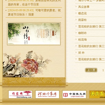
[2024-03-09 06:31:10]
萧教授是研究妇女问
城市小草之一·梦醒时
题的专家，在这个节日里
风尘故事
[2024-03-09 06:29:43]
可敬可爱的萧老。祝
蝶恋花
萧老节日快乐！ 我要
雨霖铃
莲花校的女婿们·第三章 
柳郎吟
桂花坳
莲花校的女婿们·第三
郊 外
莲花校的女婿们·第二
1