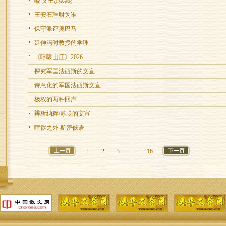
嘘 文王演易呢
王安石理财为谁
保守派评奥巴马
延伸冯时教授的学理
《呼啸山庄》2026
探究军国法西斯的文宣
诗意化的军国法西斯文宣
极权的两种回声
辨析纳粹/苏联的文宣
喧嚣之外 斯密低语
1
2
3
...
16