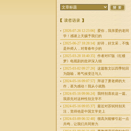
[2026-07-26 12:23:06]
爱你，我亲爱的老同
学！感谢上天赐予我们的
[2025-06-27 18:28:14]
好诗，好文采，不愧
是外师人，对青春年少的
[2025-03-28 18:40:35]
作者对87版《红楼
梦》电视剧的批评深入细
[2025-03-02 09:27:26]
这篇散文以四季轮回
为隐喻，将气候变迁与人
[2024-05-16 09:07:57]
拜读了萧老师的大
作，甚为感动！我从小就熟
[2024-05-16 09:06:24]
我特别喜欢这一篇。
我原先对这种性别文学不
[2024-05-16 09:05:37]
最近对苏轼特别关
注，觉得他是中国文学史上
[2024-03-09 06:32:48]
很高兴能够引起一点
共鸣，让我们共同努力.