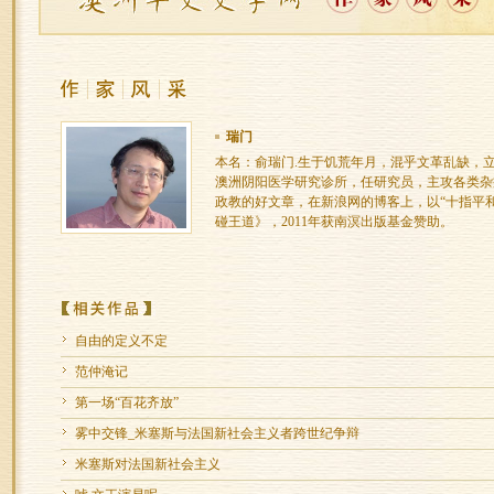
瑞门
本名：俞瑞门.生于饥荒年月，混乎文革乱缺，
澳洲阴阳医学研究诊所，任研究员，主攻各类杂
政教的好文章，在新浪网的博客上，以“十指平
碰王道》，2011年获南溟出版基金赞助。
自由的定义不定
范仲淹记
第一场“百花齐放”
雾中交锋_米塞斯与法国新社会主义者跨世纪争辩
米塞斯对法国新社会主义