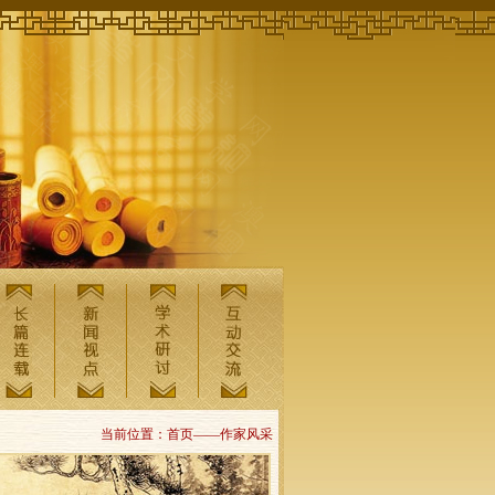
当前位置：首页——作家风采