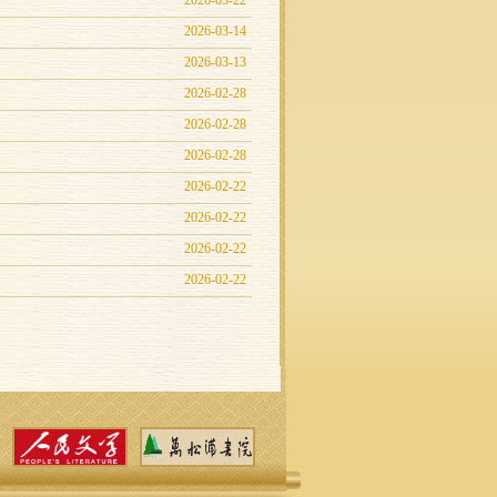
2026-03-22
2026-03-14
2026-03-13
2026-02-28
2026-02-28
2026-02-28
2026-02-22
2026-02-22
2026-02-22
2026-02-22