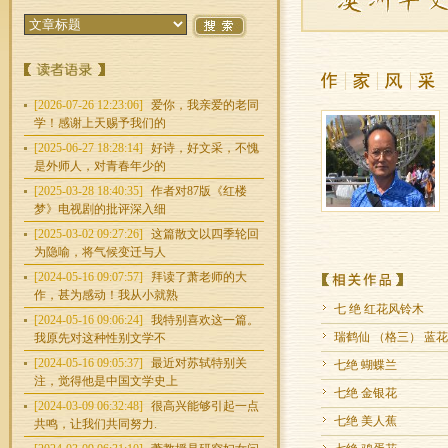
[2026-07-26 12:23:06]
爱你，我亲爱的老同
学！感谢上天赐予我们的
[2025-06-27 18:28:14]
好诗，好文采，不愧
是外师人，对青春年少的
[2025-03-28 18:40:35]
作者对87版《红楼
梦》电视剧的批评深入细
[2025-03-02 09:27:26]
这篇散文以四季轮回
为隐喻，将气候变迁与人
[2024-05-16 09:07:57]
拜读了萧老师的大
作，甚为感动！我从小就熟
七 绝 红花风铃木
[2024-05-16 09:06:24]
我特别喜欢这一篇。
瑞鹤仙 （格三） 蓝
我原先对这种性别文学不
[2024-05-16 09:05:37]
最近对苏轼特别关
七绝 蝴蝶兰
注，觉得他是中国文学史上
七绝 金银花
[2024-03-09 06:32:48]
很高兴能够引起一点
七绝 美人蕉
共鸣，让我们共同努力.