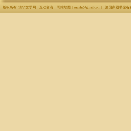
版权所有 澳华文学网
互动交流
|
网站地图
| aucnln@gmail.com |
澳国家图书馆备