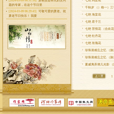
[2024-03-09 06:31:10]
萧教授是研究妇女问
七绝 鸡蛋花
题的专家，在这个节日里
千秋岁 （）格一）
[2024-03-09 06:29:43]
可敬可爱的萧老。祝
七绝 海棠花
萧老节日快乐！ 我要
七绝 君子兰
七绝 苦情花 （合欢
七绝 牡丹花
七绝 玫瑰花
珍珠港难忘之忆 （
珍珠港难忘之忆 （
夏威夷弄潮儿光影 
1