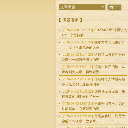
[2026-08-06 03:23:23]
RHZZ4653评论里说的
好“一个坚持的
[2026-08-05 01:26:24]
晚年繁华与人生旷野
——读《形形色色的人生
[2026-08-02 16:44:25]
这首诗以朴素的语言
勾勒出一幅游子归乡的夜
[2026-08-02 16:40:12]
这是一首怀旧诗，从
青春到为人母，再到欢聚
[2026-08-02 16:35:02]
作者将个人情感与城
市记忆交织，这首诗词读
[2026-08-02 16:31:22]
这首诗应景应情，用
最朴素的词汇表达了对一
[2026-08-02 13:09:51]
走遍千山万水，见过
世间繁华，心底最深的牵
[2026-08-02 12:55:02]
月是故乡明，酒是故
乡醇！珠江水、故乡水、