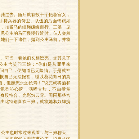
冲驰过去。随后就有数十个艳妆宫女，
手持兵器的侍卫。队伍的后面锦旗如
马，扣紧马的缰绳缓缓而行。三娘一见
，见公主的马匹慢慢行近时，仨人突然
将她们一下逮住，抛到公主马前，并将
问。可当一看她们长相漂亮，尤其见了
公主含笑问三娘：“你们是从哪里来
盘问自己，便知道已无险情。于是就神
只恨自己无法报答，谨以葵花向日的真
娘，但愿您永远长寿！”说完就将酒和
感觉香沁心脾，满嘴甘甜，不由赞赏
得身段符合，光彩烛云霄。周围那些宫
主由此特别喜欢三娘，就将她和奴婢携
。公主也时常过来观看，与三娘聊天。
天，三娘突然哭着请求公主，说自己的