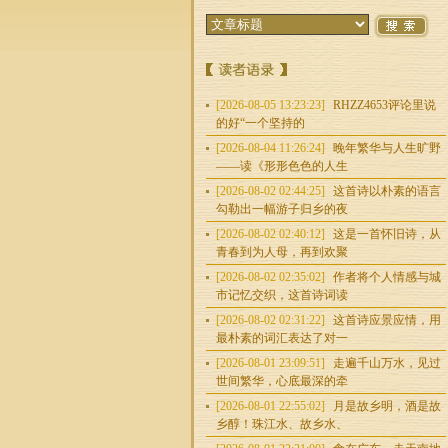
[2026-08-05 13:23:23]
RHZZ4653评论里说
的好“一个坚持的
[2026-08-04 11:26:24]
晚年繁华与人生旷野
——读《形形色色的人生
[2026-08-02 02:44:25]
这首诗以朴素的语言
勾勒出一幅游子归乡的夜
[2026-08-02 02:40:12]
这是一首怀旧诗，从
青春到为人母，再到欢聚
[2026-08-02 02:35:02]
作者将个人情感与城
市记忆交织，这首诗词读
[2026-08-02 02:31:22]
这首诗应景应情，用
最朴素的词汇表达了对一
[2026-08-01 23:09:51]
走遍千山万水，见过
世间繁华，心底最深的牵
[2026-08-01 22:55:02]
月是故乡明，酒是故
乡醇！珠江水、故乡水、