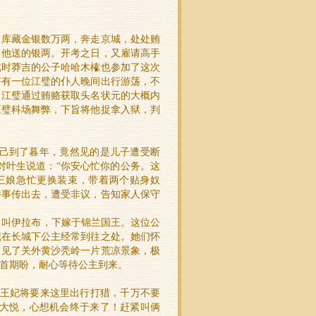
取库藏金银数万两，奔走京城，处处贿
了他送的银两。开考之日，又雇请高手
此时莽吉的公子哈哈木榷也参加了这次
好有一位江璧的仆人晚间出行游荡，不
了江璧通过贿赂获取头名状元的大概内
江璧科场舞弊，下旨将他捉拿入狱，判
自己到了暮年，竟然见的是儿子遭受断
对叶生说道：“你安心忙你的公务。这
三娘急忙更换装束，带着两个贴身奴
件事传出去，遭受非议，告知家人保守
叫伊拉布，下嫁于锦兰国王。这位公
藏在长城下公主经常到往之处。她们怀
，见了关外黄沙秃岭一片荒凉景象，极
首期盼，耐心等待公主到来。
王妃将要来这里出行打猎，千万不要
中大悦，心想机会终于来了！赶紧叫俩