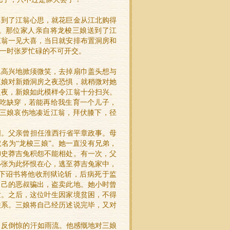
摸到了江翁心思，就花巨金从江北购得
。那位家人亲自将龙梭三娘送到了江
江翁一见大喜，当日就安排布置洞房和
一时张罗忙碌的不可开交。
他高兴地掀须微笑，去掉扇巾盖头想与
三娘对新婚洞房之夜恐惧，就稍微对她
之夜，新娘如此模样令江翁十分扫兴。
缺吃缺穿，若能再给我生育一个儿子，
”三娘哀伤地凑近江翁，拜伏膝下，径
。父亲曾担任淮西行省平章政事。母
名为“龙梭三娘”。她一直没有兄弟，
御史莽吉兔积怨不能相处。有一次，父
小张为此怀恨在心，逃至莽吉兔家中，
下诏书将他收刑狱论斩，后病死于监
自己的恶叔骗出，盗卖此地。她小时曾
世。之后，这位叶生因家境贫困，不得
联系。三娘将自己经历述说完毕，又对
反倒惊的汗如雨流。他感慨地对三娘