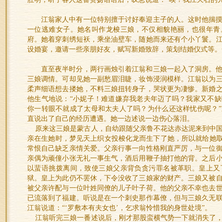
江翁家人中有一位特别擅于讨好奉迎主子的人。这时他揣
一位逃难女子。她名叫作龙梭三娘，不仅相貌艳丽，也很年青
府。她着穿刺绣短袄，乘坐油壁车，随她而来还有个小丫鬟。
设婚宴，邀请一些亲朋好友，赋写新婚致辞，策划结婚仪式等。
直至夜半时分，两行画烛引着江翁和三娘一起入了洞房。
三娘调情。可却见她一副愁眉泪睫，妆饰浸润模样。江翁以为
柔声细语想去搂她，不料三娘扭转身子，哭状更为凄惨。新婚
他生气地说：“小妮子！难道嫌弃我老夫年迈了吗？我家又不
你一转眼不就成了太母和太夫人了吗？为什么还这样忧伤呢？
直说出了自己的经历遭遇。她一边述说一边伤心落泪。
原来这三娘是蒙古人，自幼跟随父亲鲁不花达赤达泥来到中国
亲在生她时，梦见天上织女投梭化龙而生下了她，所以就给她取
常恨自己缺乏亲情关爱。父亲行事一向性格刚直严厉，与一位
亲偶为顽僮小张无礼一事生气，酒后用鞭子抽打他的背。之后
以蜚语挑拨离间，致使三娘父亲背负贪污罪名被革职。皇上又
狱。皇上为此仍不罢休，下令没收了三娘家的财产。三娘又被
被父亲许配与一位叶姓同僚的儿子叶子荷。他的父亲不幸也去
已流落到了福建。听说是在一个刺史那作幕僚，但与三娘久无
江翁说道：“‘罗敷本有夫女也’，乞求翁怜惜我的身世处境”。
江翁听完三娘一番述说后，刚才那股蛮横气势一下就消失了，