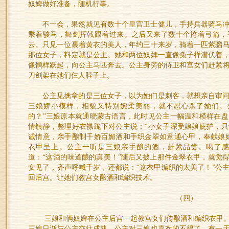
奴婢做好准备，随机行事。
不一会，果然就见有数十个皇宫卫士健儿，手持兵器骑马
乘着骏马，舞剑挥戟跟着过来。之后又来了数十个挎着弓箭，
云。只见一位裹着黄衣的美人，年约三十来岁，骑着一匹紫骝
那位女子，料定就是公主。她和两位奴婢一直像兔子样潜伏着
像鹘样跃起，向公主马匹奔去。公主身旁的侍卫和宫女们赶紧
刀剑架在她们仨人脖子上。
公主见擒拿的是三位女子，以为她们是刺客，就想亲自审
三娘娇小模样，相貌又特别婉柔美丽，就不忍心杀了她们。
的？”三娘原本就通晓蒙古语言，此时见公主一幅温和模样在
情镇静，整理好衣襟跪下对公主说：“小女子深受娘娘庇护，
诚情意，亲手酿制千娇百媚酒和手织金翠如意通心甲，奉献娘
衣甲呈上。公主一听是三娘亲手酿的酒，赶紧品尝。喝了
道：“这酒的味道酿的真美！”随后又披上那件金翠衣甲，就觉
女见了，齐声呼喊千岁，还都说：“这衣甲编织的太美了！”公
回后宫。让她们教宫女酿酒和编织技术。
（四）
三娘和俩奴婢在公主后宫一起教宫女们传酿酒和编织衣甲
三娘日渐与公主交往成熟，公主对三娘也喜欢的不得了。有一