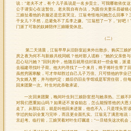
说：“老夫不才，有个儿子虽说是一名乡贡士。可我哪敢依仗
公子请安心在这暂住。老夫我自有办法，为圆你夫妻乐昌破镜
三娘扯着他的衣服还是悲哀哭泣。江翁奇怪地问她怎么回事？
干女儿？不然，总避免不了瓜李之嫌。”江翁想了一下，“好吧！
门派了可靠的奴婢陪伴三娘睡觉休息。
（二）
第二天清晨，江翁早早从旧卧室起来外出散步。购买三娘
房之夜为何不与新娘共枕同眠？他对那人谎称：“她的父亲曾
忍心玷污她？”回到房中，他随后就用信封装好一些金银，派
去福建寻找叶子荷。他大约寻找了一个来月，终于将叶生带了
虽然穷困寒酸，可才华却胜过自己儿子万倍。只可惜他的学业
为女婿入赘，并与他约定：婚后仍旧去学馆或是军营住宿，但
回来团聚一次。叶生对此恭敬承诺。
一次回来团聚，晚间叶生到三娘卧室想与她亲热。三娘不
对我们恩重如山吗？如果还不发奋励志，怎么能报答他的大恩
走了。从那以后，就是叫他回来进屋，他也不入，只是埋头苦
学过的知识全复习完毕，而且更全面扎实。江翁见了满意地说：
京赶考。临行前，三娘哭着对叶生叮嘱道：“一旦错失这次机会