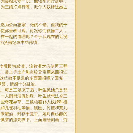
任为会稽太守一职。他轻车简行赴职，
自为三娘打点行装，派仆人奴婢送她去
然为公而忘家，做的不错。但我的干
会使你善政可观。何况你们伉俪二人，
子在一起的道理呢？至于我现在的近况
为贤婿纪录丰功伟绩。
读后极为感激，流着泪对信使再三拜
江一带上等土产和奇珍异宝用来回报江
用这些微不足道的东西回报呢？回复一
琴瑟，情感十分融洽。
。可是三娘来了后，叶生见她总是郁
自一人悄悄泪流如珠。叶生就想法令三
一些奇花异草。三娘领着仆人奴婢种植
线和孔雀羽毛等物，镜匣、竹筐和茶几
用来酿酒，封存于瓮中。她对自己酿的
子佩穿的漂亮衣甲。上面雕绘刻画，穷