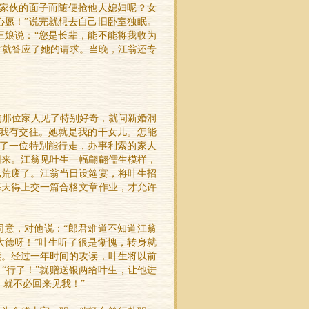
这家伙的面子而随便抢他人媳妇呢？女
心愿！”说完就想去自己旧卧室独眠。
三娘说：“您是长辈，能不能将我收为
”就答应了她的请求。当晚，江翁还专
的那位家人见了特别好奇，就问新婚洞
与我有交往。她就是我的干女儿。怎能
遣了一位特别能行走，办事利索的家人
回来。江翁见叶生一幅翩翩儒生模样，
已荒废了。江翁当日设筵宴，将叶生招
每天得上交一篇合格文章作业，才允许
同意，对他说：“郎君难道不知道江翁
大德呀！”叶生听了很是惭愧，转身就
读。经过一年时间的攻读，叶生将以前
“行了！”就赠送银两给叶生，让他进
，就不必回来见我！”