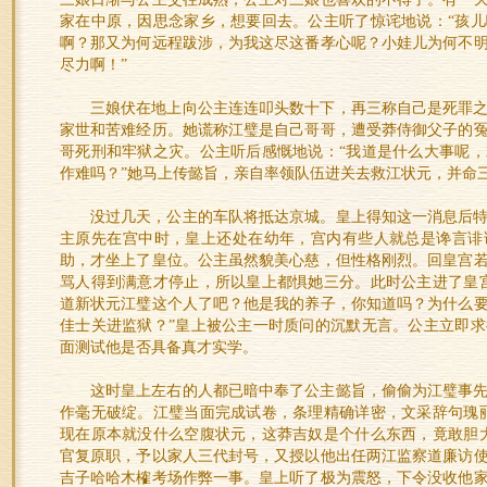
家在中原，因思念家乡，想要回去。公主听了惊诧地说：“孩
啊？那又为何远程跋涉，为我这尽这番孝心呢？小娃儿为何不
尽力啊！”
三娘伏在地上向公主连连叩头数十下，再三称自己是死罪
家世和苦难经历。她谎称江璧是自己哥哥，遭受莽侍御父子的
哥死刑和牢狱之灾。公主听后感慨地说：“我道是什么大事呢
作难吗？”她马上传懿旨，亲自率领队伍进关去救江状元，并命
没过几天，公主的车队将抵达京城。皇上得知这一消息后
主原先在宫中时，皇上还处在幼年，宫内有些人就总是谗言诽
助，才坐上了皇位。公主虽然貌美心慈，但性格刚烈。回皇宫
骂人得到满意才停止，所以皇上都惧她三分。此时公主进了皇
道新状元江璧这个人了吧？他是我的养子，你知道吗？为什么
佳士关进监狱？”皇上被公主一时质问的沉默无言。公主立即
面测试他是否具备真才实学。
这时皇上左右的人都已暗中奉了公主懿旨，偷偷为江璧事
作毫无破绽。江璧当面完成试卷，条理精确详密，文采辞句瑰
现在原本就没什么空腹状元，这莽吉奴是个什么东西，竟敢胆
官复原职，予以家人三代封号，又授以他出任两江监察道廉访
吉子哈哈木榷考场作弊一事。皇上听了极为震怒，下令没收他