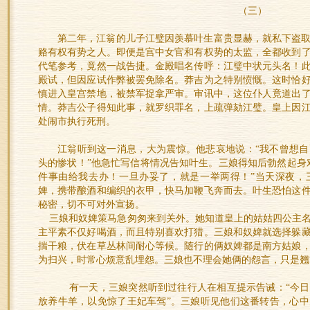
（三）
第二年，江翁的儿子江璧因羡慕叶生富贵显赫，就私下盗
赂有权有势之人。即便是宫中女官和有权势的太监，全都收到
代笔参考，竟然一战告捷。金殿唱名传呼：江璧中状元头名！
殿试，但因应试作弊被罢免除名。莽吉为之特别愤慨。这时恰
慎进入皇宫禁地，被禁军捉拿严审。审讯中，这位仆人竟道出
情。莽吉公子得知此事，就罗织罪名，上疏弹劾江璧。皇上因
处闹市执行死刑。
江翁听到这一消息，大为震惊。他悲哀地说：“我不曾想
头的惨状！”他急忙写信将情况告知叶生。三娘得知后勃然起身
件事由给我去办！一旦办妥了，就是一举两得！”当天深夜，
婢，携带酿酒和编织的衣甲，快马加鞭飞奔而去。叶生恐怕这
秘密，切不可对外宣扬。
三娘和奴婢策马急匆匆来到关外。她知道皇上的姑姑四公主名
主平素不仅好喝酒，而且特别喜欢打猎。三娘和奴婢就选择躲
揣干粮，伏在草丛林间耐心等候。随行的俩奴婢都是南方姑娘
为扫兴，时常心烦意乱埋怨。三娘也不理会她俩的怨言，只是翘
有一天，三娘突然听到过往行人在相互提示告诫：“今日
放养牛羊，以免惊了王妃车驾”。三娘听见他们这番转告，心