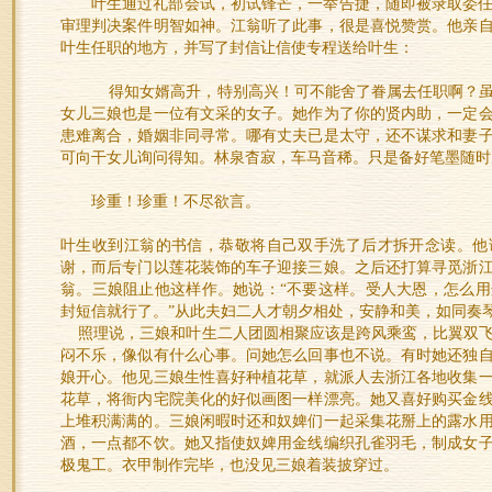
叶生通过礼部会试，初试锋芒，一举告捷，随即被录取委
审理判决案件明智如神。江翁听了此事，很是喜悦赞赏。他亲
叶生任职的地方，并写了封信让信使专程送给叶生：
得知女婿高升，特别高兴！可不能舍了眷属去任职啊？虽
女儿三娘也是一位有文采的女子。她作为了你的贤内助，一定
患难离合，婚姻非同寻常。哪有丈夫已是太守，还不谋求和妻
可向干女儿询问得知。林泉杳寂，车马音稀。只是备好笔墨随时
珍重！珍重！不尽欲言。
叶生收到江翁的书信，恭敬将自己双手洗了后才拆开念读。他
谢，而后专门以莲花装饰的车子迎接三娘。之后还打算寻觅浙
翁。三娘阻止他这样作。她说：“不要这样。受人大恩，怎么
封短信就行了。”从此夫妇二人才朝夕相处，安静和美，如同奏
照理说，三娘和叶生二人团圆相聚应该是跨风乘鸾，比翼双飞
闷不乐，像似有什么心事。问她怎么回事也不说。有时她还独
娘开心。他见三娘生性喜好种植花草，就派人去浙江各地收集
花草，将衙内宅院美化的好似画图一样漂亮。她又喜好购买金
上堆积满满的。三娘闲暇时还和奴婢们一起采集花掰上的露水
酒，一点都不饮。她又指使奴婢用金线编织孔雀羽毛，制成女
极鬼工。衣甲制作完毕，也没见三娘着装披穿过。