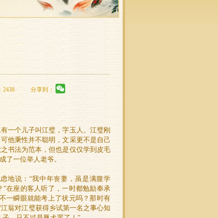
：2438
分享到：
他有一个儿子叫江璧，字玉人。江璧刚
。可他秉性并不聪明，文采更不是自己
献之书法为范本，但也是仅仅学到皮毛
成了一位举人老爷。
虑地说：“我中年丧妻，虽是满腹学
？”在座的客人听了，一时都勉励奉承
那不一瞬眼就能考上了状元吗？那时有
”江翁对江璧获得乡试第一名之事心知
儿子，只不过是豚犬罢了！”