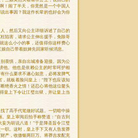
儿啊！闹了半天，你竟然是一个中国人
明说出事因？我这作长辈的也好会为你
之人，然后又向公主详细诉述了自己的
冤枉陷害，请求公主伸出援手，免除哥
，就这么小小的事，还值得你这样费心
三娘自己带着奴婢先回家听候消息。
特别畏惧，亲自出城准备迎接。因为公
谤他。他也是依赖公主的时常呵护相
若有什么要求不遂心如意，必将发脾气
宫，就板着脸问皇上：“陛下也应该知
要断绝香火之情！还忍心将他这位鳌头
求得皇上下令让江璧出狱，并让皇上当
先找了高手代笔做好试题。一切暗中操
丽。皇上审阅后拍手称赞道：“自古到
大妄为胡说八道！”于是降圣旨令江璧
使一职。这时，皇上手下又有人告发莽
家财产，收缴银两巨万。将莽吉发配充