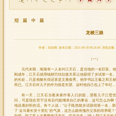
龙梭三娘
作者：刘自刚 发布日期：2021-09-30 08:26:40 浏览次数
（一）
元代末期，海陵有一人名叫江天石，是当地的一名巨富。
刚成年，江天石就用钱财巴结拉拢关系让他获得了乡试第一名
的长处，只是相貌长得还算是文雅俊秀。他学书以王羲之和王
而已。江天石对儿子的作为很是失望。这时他自己也上了年纪，
有一天，江天石当着来家作客人们的面，望着儿子江璧忧
问，可是现在苦于没有后代能继承自己的事业，这可怎么办啊
地说着好听的话。有个人说：“公子既然能乡试获得第一名，
了‘走马看长安十里红’的气派，这怎么能有愧作父亲的培养呢？
肚明，听了客人这番赞扬话语后，叹息说道：“唉！我江天石的