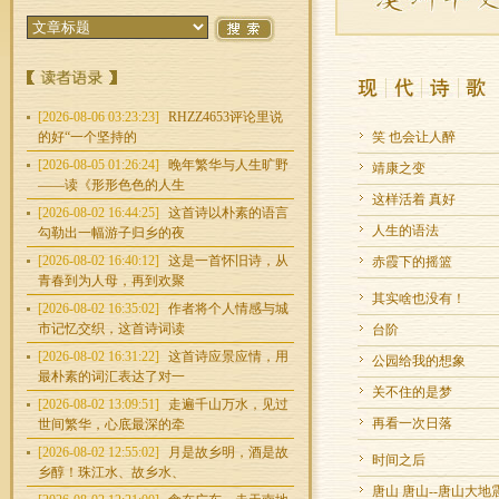
[2026-08-06 03:23:23]
RHZZ4653评论里说
的好“一个坚持的
笑 也会让人醉
[2026-08-05 01:26:24]
晚年繁华与人生旷野
靖康之变
——读《形形色色的人生
这样活着 真好
[2026-08-02 16:44:25]
这首诗以朴素的语言
人生的语法
勾勒出一幅游子归乡的夜
[2026-08-02 16:40:12]
这是一首怀旧诗，从
赤霞下的摇篮
青春到为人母，再到欢聚
其实啥也没有！
[2026-08-02 16:35:02]
作者将个人情感与城
市记忆交织，这首诗词读
台阶
[2026-08-02 16:31:22]
这首诗应景应情，用
公园给我的想象
最朴素的词汇表达了对一
关不住的是梦
[2026-08-02 13:09:51]
走遍千山万水，见过
再看一次日落
世间繁华，心底最深的牵
[2026-08-02 12:55:02]
月是故乡明，酒是故
时间之后
乡醇！珠江水、故乡水、
唐山 唐山--唐山大