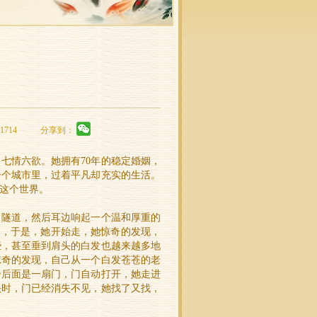
1714
分享到：
七情六欲。她拥有70年的稳定婚姻，
一个城市里，过着平凡却充实的生活。
了这个世界。
的隧道，然后耳边响起一个温和厚重的
暖，于是，她开始走，她惊奇的发现，
些，甚至垂到肩头的白发也越来越多地
惊奇的发现，自己从一个白发苍苍的老
子后面是一扇门，门自动打开，她走进
头时，门已经消失不见，她找了又找，