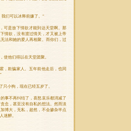
。我们可以冰释前嫌了。“
情，可是放下情欲才能到达天堂啊。那
不下情欲，没有渡过情关，才又被上帝
也无法和她的爱人再相聚。而你们，过
，使他们得以在天堂团聚。
挥霍，欺骗家人。五年前他走后，也同
”
买了只小狗，现在已经五岁了。
结的事不再纠结了，喜怒哀乐都消减了
有贪念，甚至没有自私的想法。然而淡
更加博大，无私，超然，不会掺杂半点
人迷醉。