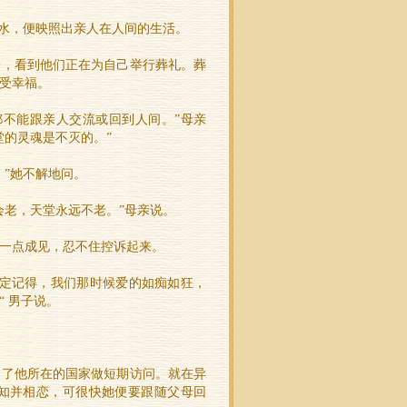
圣水，便映照出亲人在人间的生活。
子，看到他们正在为自己举行葬礼。葬
受幸福。
都不能跟亲人交流或回到人间。”母亲
堂的灵魂是不灭的。”
。”她不解地问。
会老，天堂永远不老。”母亲说。
一点成见，忍不住控诉起来。
一定记得，我们那时候爱的如痴如狂，
 男子说。
到了他所在的国家做短期访问。就在异
知并相恋，可很快她便要跟随父母回