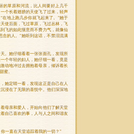
丽的草原和河流，比人间要好上几千
，一个长着翅膀的天使飞了过来，轻声
“在地上跑几步你就飞起来了。”她于
在天使后面，飞过草原，飞过丛林，飞
感到飞的如此惬意而不费力气，就像仙
思念的人。”她听到这话，不禁泪流满
聊天。她仔细看着一张张面孔，发现所
来一个年轻的妇人，她仔细一看，竟是
她激动地冲过去拥抱着母亲，倾诉着长
甜蜜。
来，她定睛一看，发现这正是自己在人
次沉浸在了无限的喜悦中。他们深深地
伴着母亲和爱人，开始向他们了解天堂
做着自己喜欢的事，人与人之间和谐友
，你一直在天堂追踪着我的一切？”