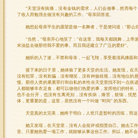
“天堂没有病痛，没有金钱的需求，人们会做事，然而每
了收入而勉强去做没有兴趣的工作。”母亲回答道。
她想起母亲平生的愿望是做一名舞者，于是便问道：“那么
“当然，“母亲开心地笑了：”在这里，我每天都跳舞，上帝
米油盐去做那些我不爱的事。而且我还建立了广泛的爱好“。
她听的入了迷，不禁和母亲，一起飞翔，享受着清风拂面和
接下来的日子里，她体验了更多天堂的生活。她发现，在
没有犯罪，没有欺骗，没有嘲笑，没有种族歧视，没有地位的
慢。那些人类的累累罪行和自私的本性在天堂里找不到一点痕
人都能够丰衣足食，都可以做他们热爱的事，发挥他们的特长
也不会分开，也没有生离死别，没有疾病，痛苦，烦恼，忧愁
体，更重要的是，这里，居然没有一个叫做 “时间” 的东西。
天堂真的太完美，她终于明白，人世只是暂时的历练，而这
她又发现，在天堂里，没有人会批评或指责自己。她去工
音。只要她热爱一项工作，就能够从事这份工作。所以，她不会