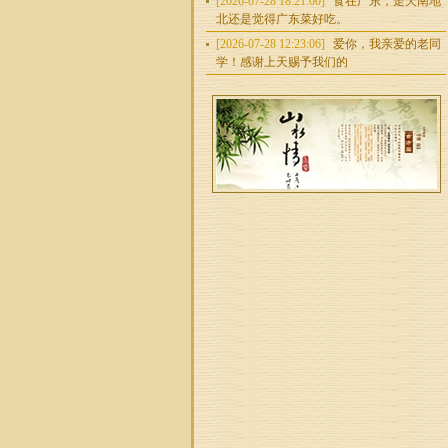
[2026-07-28 18:21:00]
食在广东，走天南地
北还是觉得广东菜好吃。
[2026-07-28 12:23:06]
爱你，我亲爱的老同
学！感谢上天赐予我们的