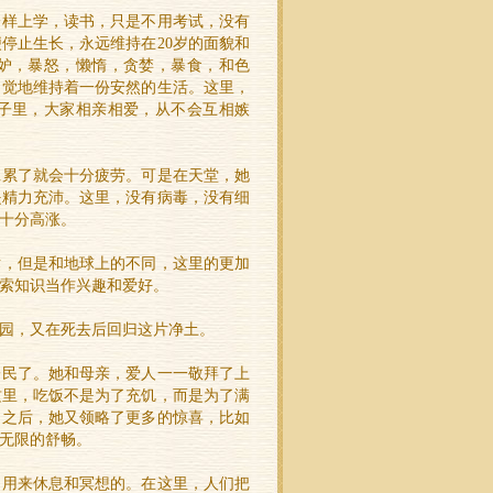
一样上学，读书，只是不用考试，没有
停止生长，永远维持在20岁的面貌和
妒，暴怒，懒惰，贪婪，暴食，和色
自觉地维持着一份安然的生活。这里，
子里，大家相亲相爱，从不会互相嫉
班累了就会十分疲劳。可是在天堂，她
是精力充沛。这里，没有病毒，没有细
十分高涨。
术，但是和地球上的不同，这里的更加
索知识当作兴趣和爱好。
园，又在死去后回归这片净土。
子民了。她和母亲，爱人一一敬拜了上
这里，吃饭不是为了充饥，而是为了满
。之后，她又领略了更多的惊喜，比如
无限的舒畅。
是用来休息和冥想的。在这里，人们把