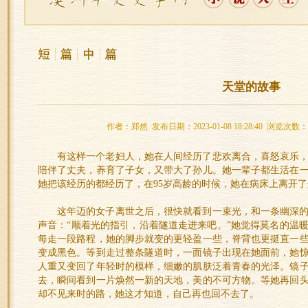
天堂的故事
作者：郑然 发布日期：2023-01-08 18:28:40 浏览次数：
有这样一个老妇人，她在人间经历了悲欢离合，喜怒哀乐，
陪伴了丈夫，养育了子女，又带大了孙儿。她一辈子都生活在
她把该经历的都经历了，在95岁高龄的时候，她在病床上离开
这年迈的女子离世之后，很快就看到一束光，和一条幽深
声音：“顺着光的指引，沿着隧道走进来吧。”她觉得莫名的温
每走一段路程，她的脚步就变的更轻盈一些，脊背也更挺直一
变成黑色。等到走过整条隧道时，一面镜子出现在她面前，她
人重又变回了年轻时的模样，细嫩的肌肤泛着青春的光泽。镜
去，瞬间看到一片焕然一新的天地，美的不可方物。等她再回
却不见来时的路，她这才知道，自己再也回不去了。