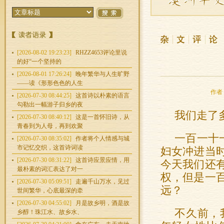
[2026-08-02 19:23:23]
RHZZ4653评论里说
的好“一个坚持的
[2026-08-01 17:26:24]
晚年繁华与人生旷野
——读《形形色色的人生
作者：
[2026-07-30 08:44:25]
这首诗以朴素的语言
勾勒出一幅游子归乡的夜
我们走了
[2026-07-30 08:40:12]
这是一首怀旧诗，从
青春到为人母，再到欢聚
一百一十
[2026-07-30 08:35:02]
作者将个人情感与城
市记忆交织，这首诗词读
妇女冲进当
[2026-07-30 08:31:22]
这首诗应景应情，用
今天我们还
最朴素的词汇表达了对一
权，但是一
[2026-07-30 05:09:51]
走遍千山万水，见过
远？
世间繁华，心底最深的牵
[2026-07-30 04:55:02]
月是故乡明，酒是故
不久前，
乡醇！珠江水、故乡水、