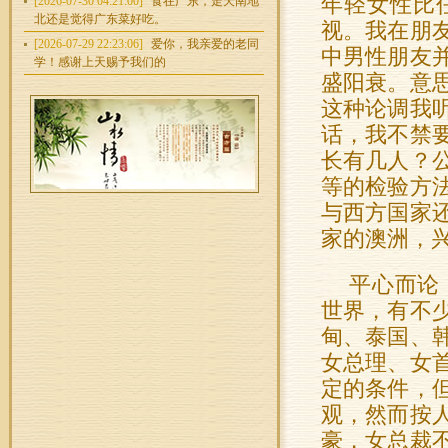
年轻女性比
[2026-07-30 04:21:00]
食在广东，走天南地
北还是觉得广东菜好吃。
视。我在朋
[2026-07-29 22:23:06]
爱你，我亲爱的老同
中男性朋友
学！感谢上天赐予我们的
盛阳衰。意
这种论调我
话，我不禁
长有几人？
等的检验方
与西方国家
家的澳洲，
平心而论
世界，有不
甸、泰国、
女总理、女
定的条件，
观，然而按
豪，女总裁