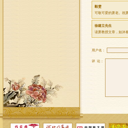
毅雯
可敬可爱的萧老。祝萧
徐建立先生
读萧教授文章，如沐
用户名：
评 论：