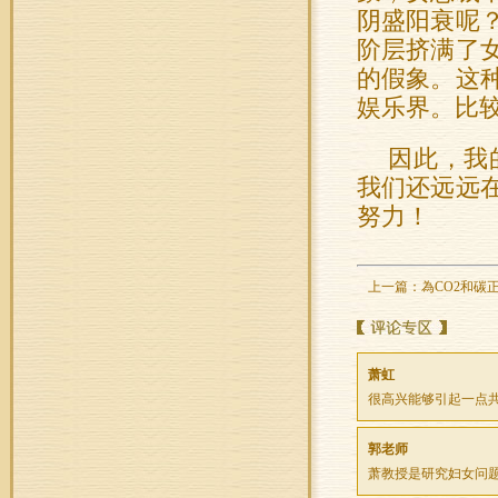
阴盛阳衰呢
阶层挤满了
的假象。这
娱乐界。比
因此，我
我们还远远
努力！
上一篇：
為CO2和碳
萧虹
很高兴能够引起一点共
郭老师
萧教授是研究妇女问