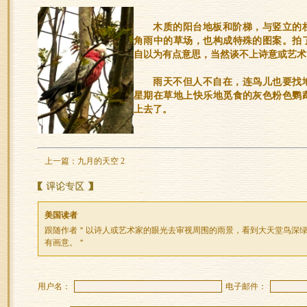
木质的阳台地板和阶梯，与竖立的
角雨中的草场，也构成特殊的图案。拍
自以为有点意思，当然谈不上诗意或艺术
雨天不但人不自在，连鸟儿也要找
星期在草地上快乐地觅食的灰色粉色鹦
上去了。
上一篇：
九月的天空 2
美国读者
跟随作者＂以诗人或艺术家的眼光去审视周围的雨景，看到大天堂鸟深
有画意。＂
用户名：
电子邮件：