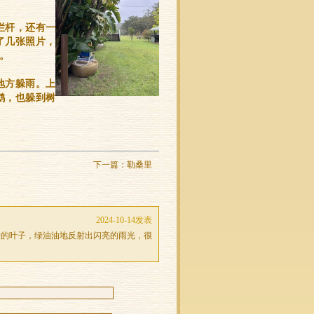
栏杆，还有一
了几张照片，
。
地方躲雨。上
鹉，也躲到树
下一篇：
勒桑里
2024-10-14发表
绿的叶子，绿油油地反射出闪亮的雨光，很