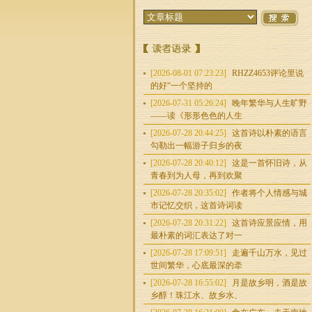
[2026-08-01 07:23:23]
RHZZ4653评论里说
的好“一个坚持的
[2026-07-31 05:26:24]
晚年繁华与人生旷野
——读《形形色色的人生
[2026-07-28 20:44:25]
这首诗以朴素的语言
勾勒出一幅游子归乡的夜
[2026-07-28 20:40:12]
这是一首怀旧诗，从
青春到为人母，再到欢聚
[2026-07-28 20:35:02]
作者将个人情感与城
市记忆交织，这首诗词读
[2026-07-28 20:31:22]
这首诗应景应情，用
最朴素的词汇表达了对一
[2026-07-28 17:09:51]
走遍千山万水，见过
世间繁华，心底最深的牵
[2026-07-28 16:55:02]
月是故乡明，酒是故
乡醇！珠江水、故乡水、