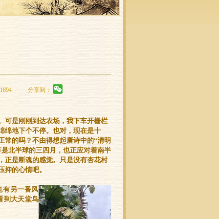
1894
分享到：
。可是刚刚到达农场，我下车开栅栏
绵绵地下个不停。也对，现在是十
正常的吗？不由得想起唐诗中的“清明
节是北半球的三四月，也正应对着南半
，正是断魂的感觉。只是没有杏花村
压抑的心情吧。
也有另一番风
看到大天堂鸟