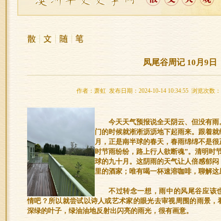
凤尾谷周记 10月9日
作者：萧虹 发布日期：2024-10-14 10:34:55 浏览次数：
今天天气预报说全天阴云、但没有雨
门的时候就淅淅沥沥地下起雨来。跟着就
月，正是南半球的春天，春雨绵绵不是很
时节雨纷纷，路上行人欲断魂”。清明时
球的九十月。这阴雨的天气让人倍感郁闷
里的酒家；唯有喝一杯速溶咖啡，聊解这
不过转念一想，雨中的风尾谷应该
情吧？所以就尝试以诗人或艺术家的眼光去审视周围的雨景，
深绿的叶子，绿油油地反射出闪亮的雨光，很有画意。