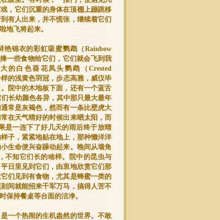
e）在嬉戏，它们沉重的身体在顶棚上蹦跳移
看到有人出来，并不慌张，继续着它们
啦地飞将起来。
锦衣的彩虹吸蜜鹦鹉（Rainbow
是手捧一些食物给它们，它们就会飞到我
白色葵花凤头鹦鹉（Crested
帽一样的浅黄色羽冠，步态高雅，威仪毕
了。院中的木地板下面，还有一个蓝舌
的规模，它们长幼颜色各异，其中那只最大最年
们通常是灰褐色，然而有一条比壁虎大
们常在天气晴好的时候出来晒太阳，而
果是一连下了好几天的雨后终于放晴
的样子，紧紧地贴在地上，那种懒洋洋
的小生命便兴奋躁动起来。晚间从墙角
，不知它们长的啥样。院中的昆虫与
。平日里见到它们，由衷地欣赏它们那
让它们见到有食物，尤其是蜂蜜一类的
顷刻间就能招来千军万马，搞得人苦不
时保持餐桌等台面的洁净。
，是一个热闹的生机盎然的世界。不敢