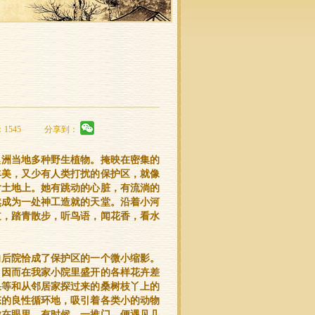
：1545
分享到：
澳洲当地多种野生植物。掩映在密集的
丰美，又少有人类打扰的保护区，就像
片土地上。她有跳动的心脏，有流淌的
然成为一处神工造就的天堂。沿着小河
道，踏青散步，听鸟语，闻花香，看水
的后院恰成了保护区的一个微小缩影。
，因而在我家小院里盛开的各样花卉差
果等和从邻居家探过来的桑树枝丫上的
态的良性循环地，吸引着各类小的动物
放在眼里。有时候，一推门，便遇见几