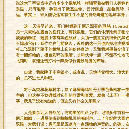
说这大千宇宙当中还有多少个像地球一样哺育着被我们人类称
系里，只有地球，孕育出了碳基生命。云行雨施，品物流转，
运。事实上，谁又能说这富有生生不息的自然奇迹的地球本身，
这一天清早起来，开门时遇到了两只漂亮的冠鸠（Crested 
另一只就站在露台的栏杆上，离我很近。它们的体形比鸽子稍
淡淡的粉红，翅膀上带有黑色纹路，头顶一簇直立的细长的黑
不惊动它们，我伫立在门前良久，近处的这一只也矜持地注视
杆上飞退到了院子的篱墙上它的伙伴身边，又和我对望着交流
有一圈鲜艳的、橙色彩环的眼睛，才和伙伴一起，不慌不忙地
飞翔时，双翅还击打出一阵类似竹笛般清脆的声响。
自然，我家院子毕竟很小，或者说，天地毕竟很大。澳大
的，总不过七八种吧。
对于鸟类和花草树木，除了麻雀海鸥牡丹月季芭蕉松柏一
字的，但这并不妨碍我对它们的欣赏和喜爱。就像《庄子》一
字，我几乎没有知道的，但这又有什么关系呢？
人是要亲近大自然的，与周围的生命为伴。记得多年前有
两只蝈蝈，一进屋便听到蝈蝈悦耳的鸣叫声。上了年纪的大哥
双眼，对我们说：房间里是应该有一点活物的声音的。的确，