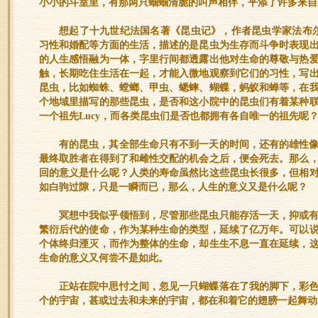
小小的斗室里，有那两只蝈蝈清脆的叫声相伴，平添了许多来自
想起了十九世纪法国名著《昆虫记》，作者昆虫学家法布尔
习性和婚配等方面的生活，描述的是昆虫为生存而斗争时表现
的人生感悟融为一体，字里行间都透露出他对生命的尊敬与热
触，长期吃住生活在一起，才能入微地观察到它们的习性，写
昆虫，比如蜘蛛、螳螂、甲虫、蟋蟀、蝴蝶，蚂蚁和蝉等，在
个地域里描写的那些昆虫，是否和这小院中的昆虫们有着某种
一个祖先Lucy，而各类昆虫们是否也都拥有各自唯一的祖先呢
有的昆虫，其全部生命只有不到一天的时间，还有的雄性
最终取胜者在得到了和雌性交配的机会之后，便会死去。那么
回的意义是什么呢？人类的寿命虽然比这些昆虫长很多，但相
如白驹过隙，只是一瞬而已，那么，人生的意义又是什么呢？
冥想中我似乎领悟到，尽管那些昆虫只能存活一天，抑或
繁衍后代的使命，作为某种生命的类型，延续了亿万年。可以
个体终归湮灭，而作为整体的生命，却生生不息一直在延续，
生命的意义又何尝不是如此。
正站在院中思忖之间，忽见一只蝴蝶落在了我的脚下，彩
个的宇宙，甚或过去和未来的宇宙，都在和着它的翅膀一起舞动