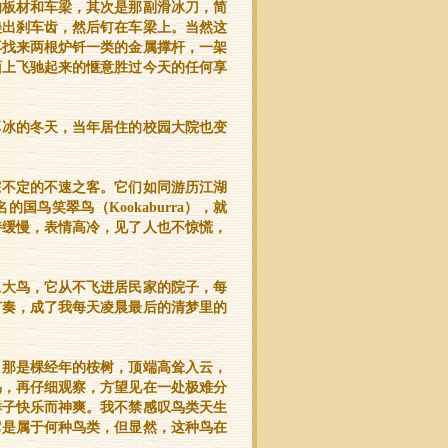
的板材和车梁，其次是那副滑冰刀，简
锉出刹车齿，然后钉在车梁上。当然这
再找来两根炉钎一类的金属撑杆，一架
面上飞驰起来的惬意胜过今天的任何享
厚冰的冬天，当年居住的校园大院也变
踪不定的不速之客。它们如同游历江湖
鸟笑翠鸟（Kookaburra），就
持缓慢，表情高冷，见了人也不惊慌，
尾大鸟，它从不飞进居民家的院子，每
节奏，成了我每天凌晨最后的清梦里的
。那是棵经年的桉树，顶端高耸入云，
鸟，再仔细观察，方望见在一处极难分
样子快乐而神爽。我不禁感叹鸟类天生
它是属于何种鸟类，但显然，这种鸟在