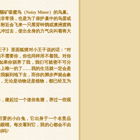
蜜鸟（Noisy Miner）的鸟巢。
识非常强，也是为了保护巢中的鸟蛋或
，附近会飞来一只黑背钟鹊或澳洲渡鸦
飞冲过去，使出全身的力气尖叫着将大
王子》里面狐狸对小王子说的话：“对
我不需要你，你也同样用不着我。对你
如果你驯养了我，我们可就密不可分
界上唯一的了……我的生活就一定会是
使我躲到地下去，而你的脚步声就会象
们，无论是动物还是植物，都已经互为
物，建起过一个迷你鱼塘，养过一些观
只可爱的小白兔，它出身于一个名贵品
的眼睛。每次看到它，我的心都会不由
别吗?