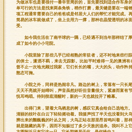
为做冰车也是要很付一番辛苦周折的，首先要找到适合作车身
单可行的方法是找来两条角铁，稍作打磨，最关键是要在一端
项工程通常需要自己的爸爸或是邻居大人们的帮忙才能完成。
简易的冰车就做成了，坐上去用力一撑，那种在晶莹透明的冰
受。
如今我生活在了南半球的一隅，已经遇不到当年那样结了
成了如今的小小宅院。
小院里除了那些几乎已经相熟的常驻者，还不时地来些行
的侠士，潇洒不羁，来去无踪影。比如平时难得一见的澳洲有名的国
曾不止一次地光顾过我家，它们长长的嘴，大大的头，动作矜
憨态可掬。
小院之外，同样是热闹非凡。路边的树上，常落有一只长
天天不亮就开始啼叫，声音虽然好听但音量很大，紧凑而富有
悦耳鸣唱。待到彻底清醒时，新的一天也就拉开了帷幕。
出得门来，望着大鸟栖息的树，感叹它真会给自己选地方
清丽的枝叶在白云下轻轻摇动着。我循声找了半天也没看到大
辨出来的颤巍巍的叶丛之间，大鸟正站在那里昂首鸣叫着，那
就是隐藏的高手，因而不知躲过了多少天敌的追杀。我叫不上
方圆附近只有它这一只，它长期栖居于此，是何缘由？