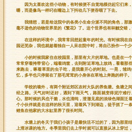
因为太喜欢这些小动物，有时候便不自觉地模仿起它们来
嚼，而是像鸟一样叼在嘴边上下抖动几下便吞咽了下去。
我猜想，若是给这院中的各类小生命分派不同的角色，那
毫不逊色的动物世界里的《繁花》了。这个世界也有杯觥交错，
在这样的环境中，我常常回想起童年的时光。有时候我在
园还芜杂，我也就趁着独自一人呆在院中时，将自己扮作一个少
小的时候我家住在校园里，那里有大片的草地。也是在一
常常穿着挎带背心，端着鸡筐，去到附近草地上放鸡，看着那
来跑去，啄着草里的虫子吃，是我最开心的时刻。一晃，雏鸡
忆，多半也只停留在了那毛茸茸的小身体在草地上奔跑的样子。
学校的墙外，有两个附近郊区农村大队的养鱼塘。鱼塘之
经之路。天气好时还好，遇到下雨天气，路面就变得泥泞难行
心。那时候的风也干脆，水也清纯，澄澈见底的淡绿色湖面泛
个小伙伴就是在这样的秋天里，迎着风下到湖边，徒手抓了一
鲤鱼在他家的大水缸里养了很长时间。
水塘上的冬天于我们小孩子是最快活不过的了，因为那里
上滑冰课的地方。冬季里我们去上学时就可以直接从冰上穿过