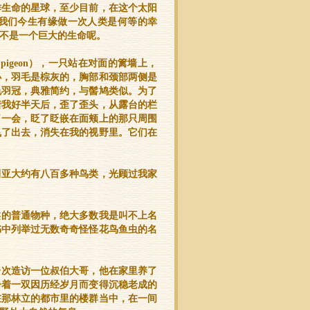
作生命的星球，至少目前，在这个太阳
我们今生有缘做一次人类是何等的幸
不是一个巨大的生命呢。
pigeon），一只站在对面的篱墙上，
小，羽毛是棕灰的，胸部和颈部两侧是
色羽冠，典雅简约，与髻鸠类似。为了
着我好半天后，歪了歪头，从露台的栏
了一会，眨了眨嵌在面颊上的那只周围
飞了出去，消失在我的视野里。它们在
利亚大约有八百多种鸟类，光顾过我家
类的普通物种，绝大多数我是叫不上名
书中列举过无数奇奇怪怪花鸟鱼虫的名
一次造访一位叔伯大哥，他在家里养了
睁着一双因历经岁月而变得沉稳老成的
在那林立的都市里的楼群当中，在一间