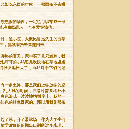
，比如吃东西的时候，一根面条不去咀
激烈热闹的场面，一定也可以拍成一部
也有商场风云，也有爱恨情仇。
自忖，这小院，大概比鲁迅先生的百草
年，抓紧着拾些童趣回来。
个溽热的夏天，家中买了几只雏鸡，我
些毛茸茸的小鸡崽儿欢快地在草地里跑
们很快地长大了，而我对于它们的记
间有一条土路，那是我们上学放学的必
。刮大风的时候，行路时需要格外小
着白色浪花一波波地拍到岸上。我的一
条红色的鲤鱼回家的。那以后我见那条
结起了冰，开了滑冰场，作为大学生们
，放学后便纷纷搬出自制的冰车来玩。