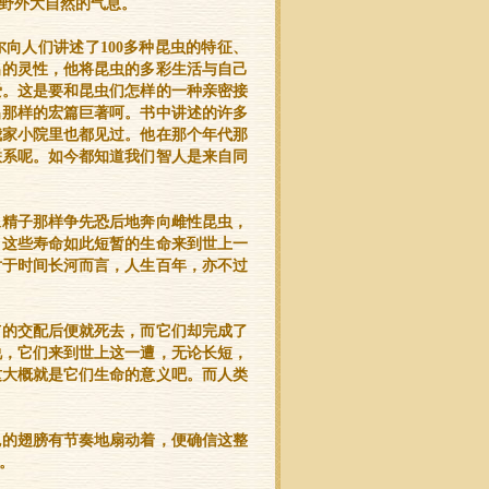
野外大自然的气息。
向人们讲述了100多种昆虫的特征、
出的灵性，他将昆虫的多彩生活与自己
爱。这是要和昆虫们怎样的一种亲密接
出那样的宏篇巨著呵。书中讲述的许多
我家小院里也都见过。他在那个年代那
联系呢。如今都知道我们智人是来自同
？
像精子那样争先恐后地奔向雌性昆虫，
，这些寿命如此短暂的生命来到世上一
对于时间长河而言，人生百年，亦不过
有的交配后便就死去，而它们却完成了
说，它们来到世上这一遭，无论长短，
这大概就是它们生命的意义吧。而人类
色的翅膀有节奏地扇动着，便确信这整
。