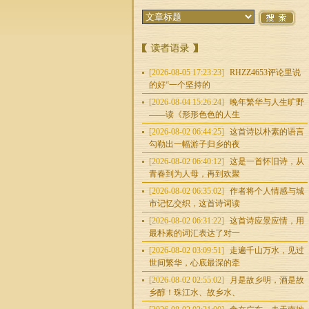
[2026-08-05 17:23:23]
RHZZ4653评论里说
的好“一个坚持的
[2026-08-04 15:26:24]
晚年繁华与人生旷野
——读《形形色色的人生
[2026-08-02 06:44:25]
这首诗以朴素的语言
勾勒出一幅游子归乡的夜
[2026-08-02 06:40:12]
这是一首怀旧诗，从
青春到为人母，再到欢聚
[2026-08-02 06:35:02]
作者将个人情感与城
市记忆交织，这首诗词读
[2026-08-02 06:31:22]
这首诗应景应情，用
最朴素的词汇表达了对一
[2026-08-02 03:09:51]
走遍千山万水，见过
世间繁华，心底最深的牵
[2026-08-02 02:55:02]
月是故乡明，酒是故
乡醇！珠江水、故乡水、