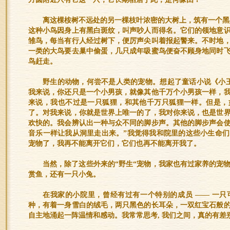
离这棵桉树不远处的另一棵枝叶浓密的大树上，筑有一个黑额矿吸
这种小鸟因身上有黑白斑纹，叫声吵人而得名。它们的领地意
雏鸟，每当有行人经过树下，便厉声尖叫着报起警来。不时地
一类的大鸟要去巢中偷蛋，几只成年吸蜜鸟便奋不顾身地同时
鸟赶走。
野生的动物，何尝不是人类的宠物。想起了童话小说《小
我来说，你还只是一个小男孩，就像其他千万个小男孩一样，
来说，我也不过是一只狐狸，和其他千万只狐狸一样。但是，
了。对我来说，你就是世界上唯一的了，我对你来说，也是世
欢快的。我会辨认出一种与众不同的脚步声。其他的脚步声会
音乐一样让我从洞里走出来。”我觉得我和院里的这些小生命
宠物了，我再不能离开它们，它们也再不能离开我了。
当然，除了这些外来的“野生“宠物，我家也有过家养的宠
赏鱼，还有一只小兔。
在我家的小院里，曾经有过有一个特别的成员 —— 一
种，有着一身雪白的绒毛，两只黑色的长耳朵，一双红宝石般
自主地涌起一阵温情和感动。我常常思考, 我们之间，真的有差