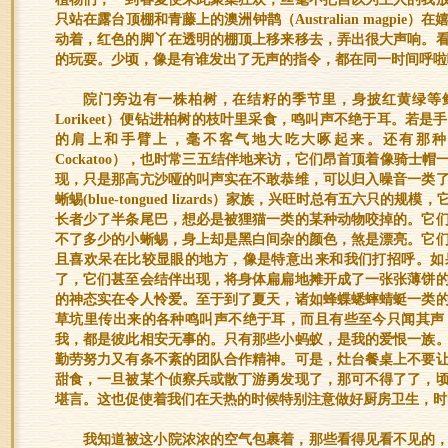
只站在露台顶棚和青藤上的澳洲钟鹊（Australian magpi
动着，红色的脚丫在透明的棚顶上移来移去，弄出很大声响。
的玩耍。少顷，像是有谁发出了无声的指令，都在同一时间呼啦
院门旁边有一株柏树，在结籽的季节里，身披红黄绿等鲜艳
Lorikeet）便钻进柏树的枝叶里采食，鸣叫声不绝于耳。若
的肩上和手臂上，毫不客气地大吃大啄起来。还有那种大的
Cockatoo），也时常三五结伴地来访，它们昂首顶着像骑士
现，只是那高亢沙哑的叫声实在不敢恭维，可以归入噪音一类
蜥蜴(blue-tongued lizards）家族，兴旺时总有五六只
长者少了半条尾巴，想必是被狸猫一类的某种动物咬掉的。它
不了多少的小蜥蜴，身上却是黑白间杂的颜色，煞是漂亮。它
且喜欢呆在比较显眼的地方，像是特意出来和我们打招呼。如
了，它们甚至会结伴出现，将身体扁扁地摊开成了一张张薄饼
的神态实在令人怜爱。至于到了夏天，诸如蜂蝶蟋蟀蜻蜓一类
草坑里传出来的各种鸣叫声不绝于耳，而且有些至今只闻其声
我，都是彼此相安无事的。只有那些小蚂蚁，是我的爱恨一族
勤劳努力又有条不紊的团队合作精神。可是，灶台餐桌上不要
甜食，一旦被某个侦察兵或散丁游勇发现了，那可不得了了，
堪言。这也促使着我们在天热的时候特别注意做好厨房卫生，时
我知道被这小院浓浓的空气包裹着，那些看得见看不见的