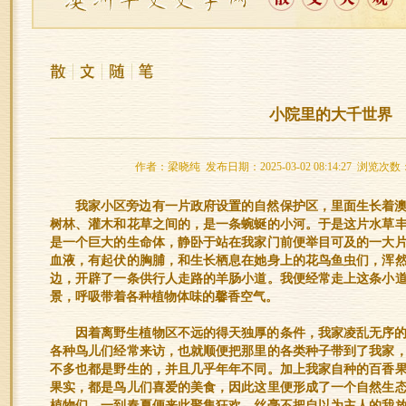
小院里的大千世界
作者：梁晓纯 发布日期：2025-03-02 08:14:27 浏览次数
我家小区旁边有一片政府设置的自然保护区，里面生长着
树林、灌木和花草之间的，是一条蜿蜒的小河。于是这片水草
是一个巨大的生命体，静卧于站在我家门前便举目可及的一大
血液，有起伏的胸脯，和生长栖息在她身上的花鸟鱼虫们，浑
边，开辟了一条供行人走路的羊肠小道。我便经常走上这条小
景，呼吸带着各种植物体味的馨香空气。
因着离野生植物区不远的得天独厚的条件，我家凌乱无序
各种鸟儿们经常来访，也就顺便把那里的各类种子带到了我家
不多也都是野生的，并且几乎年年不同。加上我家自种的百香
果实，都是鸟儿们喜爱的美食，因此这里便形成了一个自然生
植物们，一到春夏便来此聚集狂欢，丝毫不把自以为主人的我