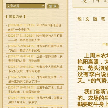
[2026-08-01 15:23:23]
RHZZ4653评论里说
的好“一个坚持的
[2026-07-31 13:26:24]
晚年繁华与人生旷野
——读《形形色色的人生
作者：
[2026-07-29 04:44:25]
这首诗以朴素的语言
勾勒出一幅游子归乡的夜
上周末农
[2026-07-29 04:40:12]
这是一首怀旧诗，从
青春到为人母，再到欢聚
艳阳高照，
[2026-07-29 04:35:02]
作者将个人情感与城
加。势头汹
市记忆交织，这首诗词读
没有李白说
[2026-07-29 04:31:22]
这首诗应景应情，用
天。“的气势
最朴素的词汇表达了对一
[2026-07-29 01:09:51]
走遍千山万水，见过
我们常听
世间繁华，心底最深的牵
的。农场的
[2026-07-29 00:55:02]
月是故乡明，酒是故
乡醇！珠江水、故乡水、
鹚要吃牛身