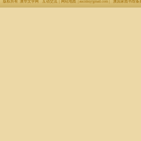
版权所有 澳华文学网
互动交流
|
网站地图
| aucnln@gmail.com |
澳国家图书馆备