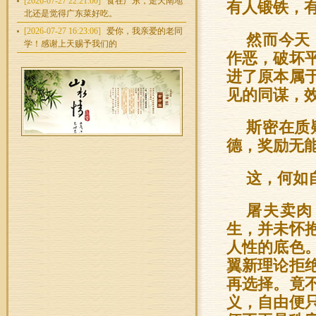
[2026-07-27 22:21:00]
食在广东，走天南地
有人锻铁，
北还是觉得广东菜好吃。
[2026-07-27 16:23:06]
爱你，我亲爱的老同
然而今天
学！感谢上天赐予我们的
作恶，破坏
进了原本属
见的同谋，
斯密在质
德，奖励无
这，何如
屠夫卖肉
生，并未怀
人性的底色
翼新理论拒
再选择。竟
义，自由便