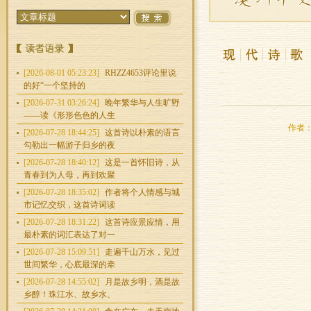
[2026-08-01 05:23:23]
RHZZ4653评论里说
的好“一个坚持的
[2026-07-31 03:26:24]
晚年繁华与人生旷野
——读《形形色色的人生
作者：车
[2026-07-28 18:44:25]
这首诗以朴素的语言
勾勒出一幅游子归乡的夜
[2026-07-28 18:40:12]
这是一首怀旧诗，从
青春到为人母，再到欢聚
[2026-07-28 18:35:02]
作者将个人情感与城
市记忆交织，这首诗词读
[2026-07-28 18:31:22]
这首诗应景应情，用
最朴素的词汇表达了对一
[2026-07-28 15:09:51]
走遍千山万水，见过
世间繁华，心底最深的牵
[2026-07-28 14:55:02]
月是故乡明，酒是故
乡醇！珠江水、故乡水、